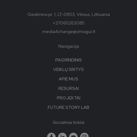
Gedimino pr. 1, LT-01103, Vilnius, Lithuania
+37065263085
media4change@zmogui.lt
Navigacija
PAGRINDINIS
VEIKLŲ SRITYS
APIE MUS
RESURSAI
PROJEKTAI
FUTURE STORY LAB
Socialiniai tinklai