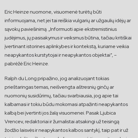
Eric Heinze nuomone, visuomenė turėtų būti
informuojama, net jei tai reiškia vulgarių ar užgaulių idėjų ar
sąvokų paviešinimą. „Informuoti apie ekstremistinius
judėjimus, jų pasisakymus ir veiksmus būtina, tačiau kritiškai
įvertinant istorines aplinkybes ir kontekstą, kuriame veikia
neapykantos kurstytojai ir neapykantos objektai“, –
pabrėžė Eric Heinze.
Ralph du Long pripažino, jog analizuojant tokias
prieštaringas temas, neišvengta aštresnių ginčų ar
nuomonių susidūrimų, tačiau svarbiausia, jog apie tai
kalbamasi ir tokiu būdu mokomasi atpažinti neapykantos
kalbą bei įvertinti jos žalą visuomenei. Pasak Ljubica
Vrencev, redaktoriai ir žurnalistai atsakingi už teisingą
žodžio laisvės ir neapykantos kalbos santykį, taip pat ir už