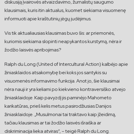
diskusiją įvairovės atvaizdavimo, žurnalistų saugumo
klausimais, kuris itin aktualus, kuomet siekiama visuomenę
informuoti apie kraštutinių jėgų judėjimus.
Vis tik aktualiausias klausimas buvo šis: ar priemonės,
kuriomis siekiama slopinti neapykantos kurstymą, nėra ir
žodžio laisvės apribojimas?
Ralph du Long (United of Intercultural Action) kalbėjo apie
žiniasklaidos atsakomybę bei koks jos santykis su
visuomenės informavimo funkcija. Anot jo, šie klausimai
nėra nauji ir yra keliami po kiekvieno kontraversiško atvejo
žiniasklaidoje. Kaip pavyzdį jis paminėjo Mahometo
karikatūras, prieš kelis metus pasirodžiusias Danijos
žiniasklaidoje. „Musulmonai tai traktavo kaip įžeidimą,
tačiau klausimas ar tai žodžio laisvės išraiška ar
diskriminacija lieka atviras“, – teigė Ralph du Long.