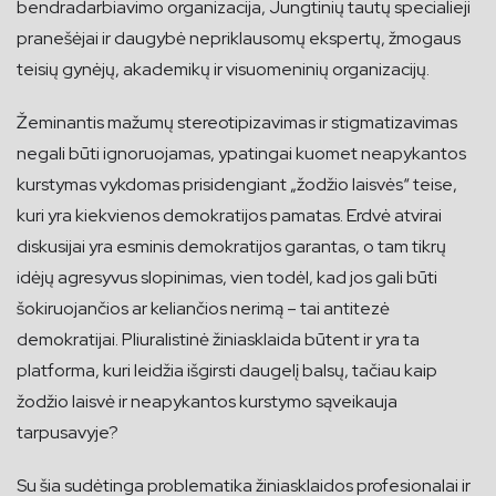
bendradarbiavimo organizacija, Jungtinių tautų specialieji
pranešėjai ir daugybė nepriklausomų ekspertų, žmogaus
teisių gynėjų, akademikų ir visuomeninių organizacijų.
Žeminantis mažumų stereotipizavimas ir stigmatizavimas
negali būti ignoruojamas, ypatingai kuomet neapykantos
kurstymas vykdomas prisidengiant „žodžio laisvės“ teise,
kuri yra kiekvienos demokratijos pamatas. Erdvė atvirai
diskusijai yra esminis demokratijos garantas, o tam tikrų
idėjų agresyvus slopinimas, vien todėl, kad jos gali būti
šokiruojančios ar keliančios nerimą – tai antitezė
demokratijai. Pliuralistinė žiniasklaida būtent ir yra ta
platforma, kuri leidžia išgirsti daugelį balsų, tačiau kaip
žodžio laisvė ir neapykantos kurstymo sąveikauja
tarpusavyje?
Su šia sudėtinga problematika žiniasklaidos profesionalai ir