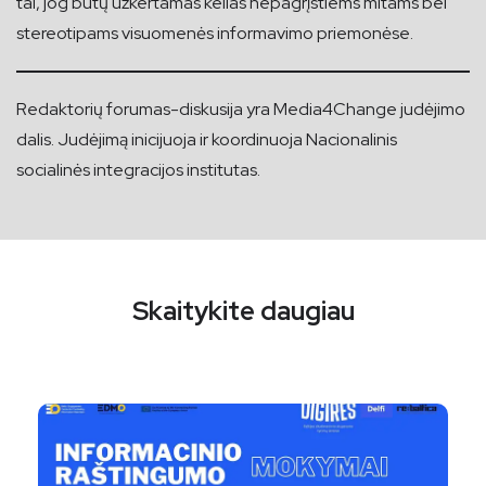
tai, jog būtų užkertamas kelias nepagrįstiems mitams bei
stereotipams visuomenės informavimo priemonėse.
Redaktorių forumas-diskusija yra Media4Change judėjimo
dalis. Judėjimą inicijuoja ir koordinuoja Nacionalinis
socialinės integracijos institutas.
Skaitykite daugiau