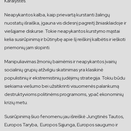
Karalystės.
Neapykantos kalba, kaip prievartą kurstanti žalingų
nuostatų išraiška, įgauna vis didesnį pagreitį žiniasklaidoje ir
viešąjame diskurse. Tokie neapykantos kurstymo mąstai
kelia susirūpinimą ir būtinybę apie šį reiškinį kalbėtis ir ieškoti
priemonių jam slopinti.
Manipuliavimas žmonių baimėmis ir neapykantos įvairių
socialinių grupių atžvilgiu skatinimas yra klasikinė
populistinių ir ekstremistinių judėjimų strategija. Tokiu būdu
siekiama viešumo bei užsitikrinti visuomenės palankumą
destruktyvioms politinėms programoms, ypač ekonominių
krizių metu.
Susirūpinimą šiuo fenomenu jau išreiškė Jungtinės Tautos,
Europos Taryba, Europos Sąjunga, Europos saugumo ir