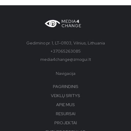
Gedimino pr. 1, LT-01103, Vilnius, Lithuania
+37065263085
media4change@zmogui.lt
Navigacija
PAGRINDINIS
VEIKLŲ SRITYS
APIE MUS
RESURSAI
PROJEKTAI