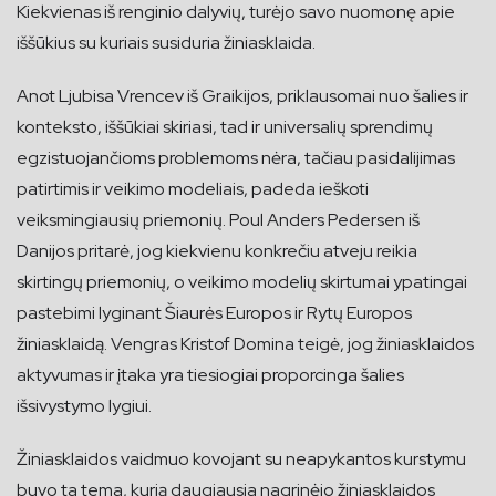
Kiekvienas iš renginio dalyvių, turėjo savo nuomonę apie
iššūkius su kuriais susiduria žiniasklaida.
Anot Ljubisa Vrencev iš Graikijos, priklausomai nuo šalies ir
konteksto, iššūkiai skiriasi, tad ir universalių sprendimų
egzistuojančioms problemoms nėra, tačiau pasidalijimas
patirtimis ir veikimo modeliais, padeda ieškoti
veiksmingiausių priemonių. Poul Anders Pedersen iš
Danijos pritarė, jog kiekvienu konkrečiu atveju reikia
skirtingų priemonių, o veikimo modelių skirtumai ypatingai
pastebimi lyginant Šiaurės Europos ir Rytų Europos
žiniasklaidą. Vengras Kristof Domina teigė, jog žiniasklaidos
aktyvumas ir įtaka yra tiesiogiai proporcinga šalies
išsivystymo lygiui.
Žiniasklaidos vaidmuo kovojant su neapykantos kurstymu
buvo ta tema, kurią daugiausia nagrinėjo žiniasklaidos