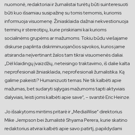
nuomonė, redaktoriai ir žurnalistai turėtų būti suinteresuoti
būti kuo išsamiau susipažinę su tomis temomis, kuriomis
informuoja visuomenę. Žiniasklaida dažnai nekvestionuoja
terminų ir stereotipų, kurie priskiriami kai kurioms
socialinėms grupėms ar mažumoms. Tokiu būdu viešajame
diskurse paplinta diskriminuojančios sąvokos, kurios jame
atsiranda neįvertinant žalos tam tikrai visuomenės daliai.
„Dėl klaidingų įvaizdžių, neteisingo traktavimo, iš dalie kalta
neprofesionali žiniasklaida, neprofesionali žurnalistika. Ką
galime pakeisti? Humanizuoti temas. Ne tik kalbėti apie
mažumas, bet sudaryti sąlygas mažumoms tapti aktyviais
dalyviais, leisti joms kalbėti apie save“, – svarstė Eric Heinze.
Jo išsakytoms mintims pritarė ir „MediaWise“ direktorius
Mike Jempson bei žurnalistė Shyama Perera, kurie skatino
redaktorius atvirai kalbėti apie savo patirtį, papildydami