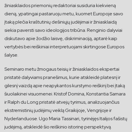
žiniasklaidos priemonių redaktoriai susiduria kiekvieną
dieną, ypatingai pastaruoju metu, kuomet Europoje savo
įtaką plečia kraštutinių dešiniųjų judėjimai ir žiniasklaidą
siekia paversti savo ideologijos tribūna. Renginio dalyviai
diskutavo apie žodžio laisvę, diskriminaciją, aptarė kaip
vertybės bei reiškiniai interpretuojami skirtingose Europos
šalyse.
Seminaro metu žmogaus teisių ir žiniasklaidos ekspertai
pristatė dalyviams pranešimus, kurie atskleidė platesnį ir
gilesnį vaizdą apie neapykantos kurstymo reiškinį bei įtaką
šiuolaikinei visuomenei. Kristof Domina, Konstantia Samara
ir Ralph du Long pristatė atvejų tyrimus, analizuojančius
ekstremistinių judėjimų veiklą Graikijoje, Vengrijoje ir
Nyderlanduose. Ugo Maria Tassinari, tyrinėjęs Italijos fašistų
judėjimą, atskleidė šio reiškinio istorinę perspektyvą.