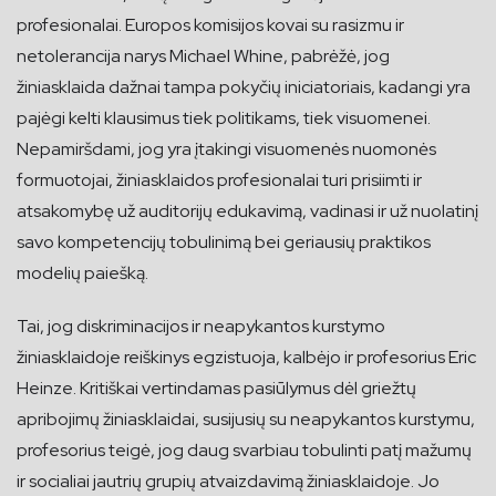
profesionalai. Europos komisijos kovai su rasizmu ir
netolerancija narys Michael Whine, pabrėžė, jog
žiniasklaida dažnai tampa pokyčių iniciatoriais, kadangi yra
pajėgi kelti klausimus tiek politikams, tiek visuomenei.
Nepamiršdami, jog yra įtakingi visuomenės nuomonės
formuotojai, žiniasklaidos profesionalai turi prisiimti ir
atsakomybę už auditorijų edukavimą, vadinasi ir už nuolatinį
savo kompetencijų tobulinimą bei geriausių praktikos
modelių paiešką.
Tai, jog diskriminacijos ir neapykantos kurstymo
žiniasklaidoje reiškinys egzistuoja, kalbėjo ir profesorius Eric
Heinze. Kritiškai vertindamas pasiūlymus dėl griežtų
apribojimų žiniasklaidai, susijusių su neapykantos kurstymu,
profesorius teigė, jog daug svarbiau tobulinti patį mažumų
ir socialiai jautrių grupių atvaizdavimą žiniasklaidoje. Jo