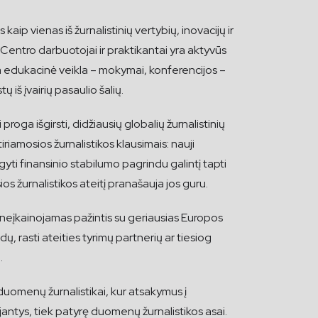
kaip vienas iš žurnalistinių vertybių, inovacijų ir
Centro darbuotojai ir praktikantai yra aktyvūs
ma edukacinė veikla – mokymai, konferencijos –
ų iš įvairių pasaulio šalių.
proga išgirsti, didžiausių globalių žurnalistinių
tiriamosios žurnalistikos klausimais: nauji
gyti finansinio stabilumo pagrindu galintį tapti
ios žurnalistikos ateitį pranašauja jos guru.
 neįkainojamas pažintis su geriausias Europos
idų, rasti ateities tyrimų partnerių ar tiesiog
.
uomenų žurnalistikai, kur atsakymus į
jantys, tiek patyrę duomenų žurnalistikos asai.