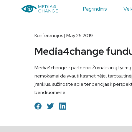
Pagrindinis
Veik
Konferencijos | May 25 2019
Media4change funduo
Media4change ir partneriai Žurnalistinių tyrim
nemokamai dalyvauti kasmetinėje, tarptautinėje 
įrankius, sužinosite apie tendencijas ir perspekt
bendruomene.