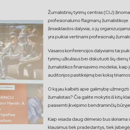
Žurnalistinių tyrimų centras (CIJ) žinomas 
profesionalumo flagmanų žurnalistikoje. 
žiniasklaidos dalyviai, o jų organizuoja
yra puikiai vertinami profesionalų žurnalist
Vasaros konferencijos dalyviams tai puiki 
tyrimų užkulisius bei diskutuoti šių dienų 
žurnalistikos finansavimo modeliai, kaip į
auditorijos pasitikėjimą bei kokią tiriamos
O ką jau kalbėti apie galimybę užmegzti
žurnalistais? Čia galite mokytis iš kitų kla
pasisemti įkvėpimo bendraminčių būryje
Kaip visada daug dėmesio bus skiriama d
klausimus tiek pradedantys, tiek įsibėgė