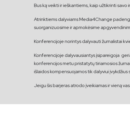
Bus ką veikti ir ieškantiems, kaip užtikrinti savo
Atrinktiems dalyviams Media4Change padengs konf
suorganizuosime ir apmokėsime apgyvendinim
Konferencijoje norintys dalyvauti žurnalistai kvie
Konferencijoje dalyvausiantys įsipareigoja geria
konferencijos metu pristatytų tiriamosios žurnal
išlaidos kompensuojamos tik dalyviui įvykdžius s
Jeigu šis barjeras atrodo įveikiamas ir vieną vasa