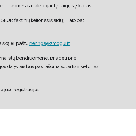
aip nepasimesti analizuojant įstaigų sąskaitas.
EUR faktinių kelionės išlaidų). Taip pat
aišką el. paštu
neringa@zmogui.lt
urnalistų bendruomene, prisidėti prie
s dalyviais bus pasirašoma sutartis ir kelionės
e jūsų registracijos.