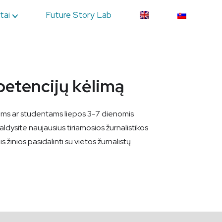
tai
Future Story Lab
etencijų kėlimą
stams ar studentams liepos 3-7 dienomis
dysite naujausius tiriamosios žurnalistikos
 žinios pasidalinti su vietos žurnalistų