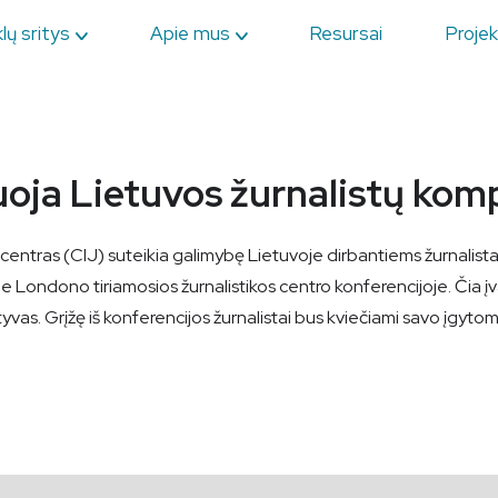
lų sritys
Apie mus
Resursai
Projek
ja Lietuvos žurnalistų komp
ų centras (CIJ) suteikia galimybę Lietuvoje dirbantiems žurnali
Londono tiriamosios žurnalistikos centro konferencijoje. Čia įval
yvas. Grįžę iš konferencijos žurnalistai bus kviečiami savo įgytomis