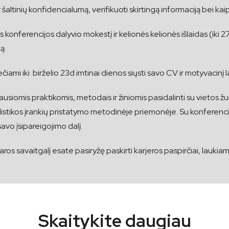
 ir šaltinių konfidencialumą, verifikuoti skirtingą informaciją bei k
erencijos dalyvio mokestį ir kelionės kelionės išlaidas (iki 275
ą.
čiami iki birželio 23d imtinai dienos siųsti savo CV ir motyvacinį l
usiomis praktikomis, metodais ir žiniomis pasidalinti su vietos ž
istikos įrankių pristatymo metodinėje priemonėje. Su konferencijo
avo įsipareigojimo dalį.
ros savaitgalį esate pasiryžę paskirti karjeros paspirčiai, laukiam
Skaitykite daugiau