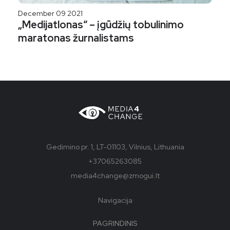
December 09 2021
„Medijatlonas“ – įgūdžių tobulinimo
maratonas žurnalistams
Gedimino pr. 1, LT-01103, Vilnius, Lithuania
+37065263085
media4change@zmogui.lt
Navigacija
PAGRINDINIS