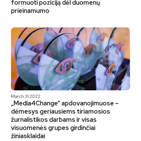
formuoti poziciją dėl duomenų
prieinamumo
March 31 2022
„Media4Change” apdovanojimuose –
dėmesys geriausiems tiriamosios
žurnalistikos darbams ir visas
visuomenės grupes girdinčiai
žiniasklaidai