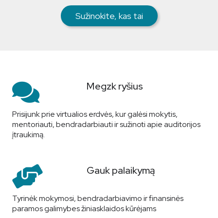
Sužinokite, kas tai
Megzk ryšius
Prisijunk prie virtualios erdvės, kur galėsi mokytis,
mentoriauti, bendradarbiauti ir sužinoti apie auditorijos
įtraukimą.
Gauk palaikymą
Tyrinėk mokymosi, bendradarbiavimo ir finansinės
paramos galimybes žiniasklaidos kūrėjams