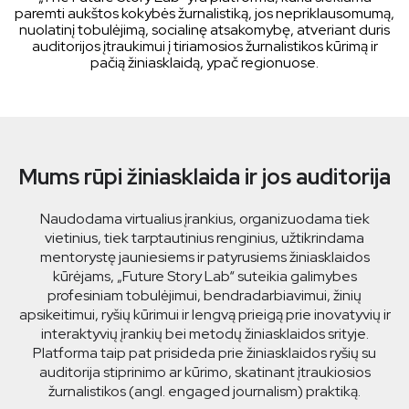
paremti aukštos kokybės žurnalistiką, jos nepriklausomumą,
nuolatinį tobulėjimą, socialinę atsakomybę, atveriant duris
auditorijos įtraukimui į tiriamosios žurnalistikos kūrimą ir
pačią žiniasklaidą, ypač regionuose.
Mums rūpi žiniasklaida ir jos auditorija
Naudodama virtualius įrankius, organizuodama tiek
vietinius, tiek tarptautinius renginius, užtikrindama
mentorystę jauniesiems ir patyrusiems žiniasklaidos
kūrėjams, „Future Story Lab“ suteikia galimybes
profesiniam tobulėjimui, bendradarbiavimui, žinių
apsikeitimui, ryšių kūrimui ir lengvą prieigą prie inovatyvių ir
interaktyvių įrankių bei metodų žiniasklaidos srityje.
Platforma taip pat prisideda prie žiniasklaidos ryšių su
auditorija stiprinimo ar kūrimo, skatinant įtraukiosios
žurnalistikos (angl. engaged journalism) praktiką.