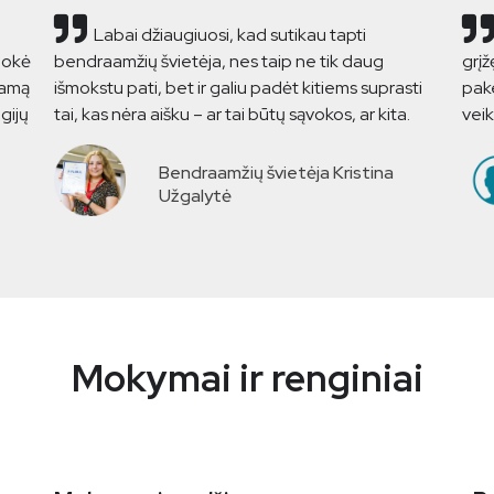
Labai džiaugiuosi, kad sutikau tapti
mokė
bendraamžių švietėja, nes taip ne tik daug
grįž
iamą
išmokstu pati, bet ir galiu padėt kitiems suprasti
pake
gijų
tai, kas nėra aišku – ar tai būtų sąvokos, ar kita.
vei
Bendraamžių švietėja Kristina
Užgalytė
Mokymai ir renginiai