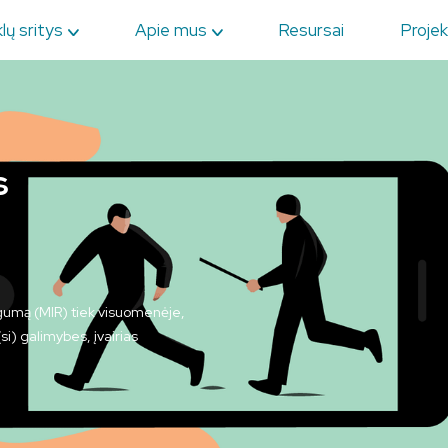
lų sritys
Apie mus
Resursai
Projek
s
gumą (MIR) tiek visuomenėje,
i) galimybes, įvairias