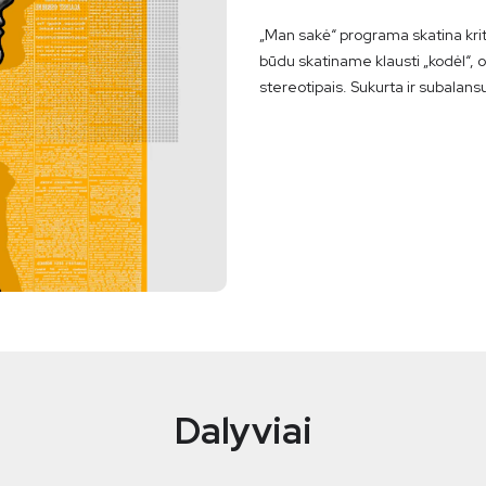
„Man sakė“ programa skatina krit
būdu skatiname klausti „kodėl“, o
stereotipais. Sukurta ir subalans
Dalyviai