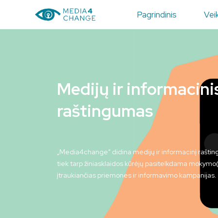
Pagrindinis
Veik
Medijų ir informacini
raštingumas
„Media4change“ didina medijų ir informacinį raštin
tiek tarp žiniasklaidos kūrėjų pasitelkdama mokymo(s
įtraukiančias priemones ir informavimo kampanijas.