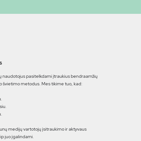
s
 naudotojus pasitelkdami įtraukius bendraamžių
mo švietimo metodus. Mes tikime tuo, kad:
u.
siu.
u.
unų medijų vartotojų įsitraukimo ir aktyvaus
p juo įgalindami.