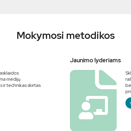
Mokymosi metodikos
Jaunimo lyderiams
iasklaidos
Sk
ima medijų
ra
ir technikas skirtas
be
pr