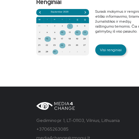
Renginiai
Surask mokymus ir rengin
etiško informavimo, tiriam
žurnalistikos ir medijų
raštingumo temomis. Čia r
galimybių iš viso pasaulio.
Visi renginiai
Gedimino pr. 1, LT-01103, Vilnius, Lithuania
+37065263085
media4change@zmogui.lt