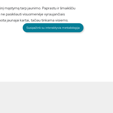
inį mąstymą tarp jaunimo. Paprastu ir šmaikščiu
 ne pasikliauti visuomenėje vyraujančiais
uota jaunajai kartai, tačiau tinkama visiems.
Susipažink su interaktyvia metodologija