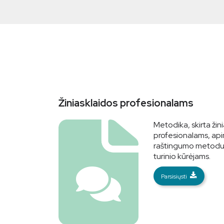
Žiniasklaidos profesionalams
Metodika, skirta žin
profesionalams, ap
raštingumo metodus 
turinio kūrėjams.
Parsisiųsti