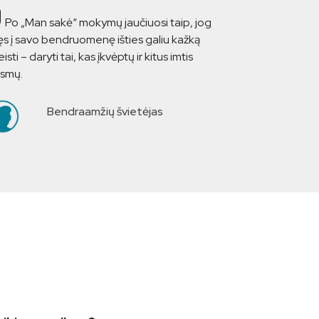
Po „Man sakė“ mokymų jaučiuosi taip, jog
ęs į savo bendruomenę išties galiu kažką
isti – daryti tai, kas įkvėptų ir kitus imtis
ksmų.
Bendraamžių švietėjas