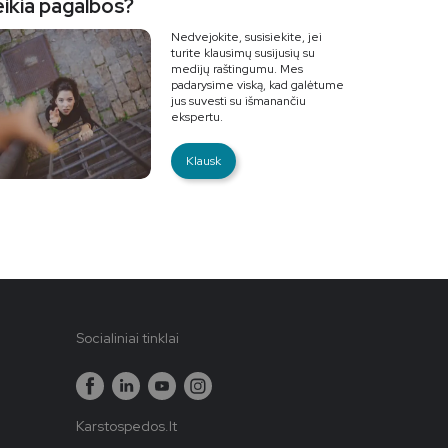
eikia pagalbos?
Nedvejokite, susisiekite, jei
turite klausimų susijusių su
medijų raštingumu. Mes
padarysime viską, kad galėtume
jus suvesti su išmanančiu
ekspertu.
Klausk
Socialiniai tinklai
Karstospedos.lt