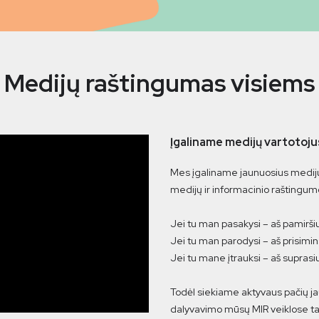
Medijų raštingumas visiems
Įgaliname medijų vartotoju
Mes įgaliname jaunuosius medijų
medijų ir informacinio raštingu
Jei tu man pasakysi – aš pamirši
Jei tu man parodysi – aš prisimin
Jei tu mane įtrauksi – aš suprasi
Todėl siekiame aktyvaus pačių ja
dalyvavimo mūsų MIR veiklose tai