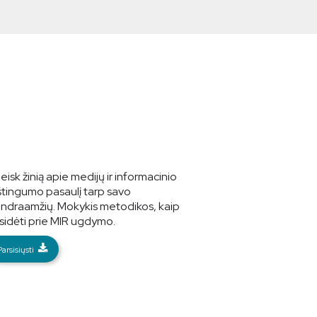
leisk žinią apie medijų ir informacinio
štingumo pasaulį tarp savo
ndraamžių. Mokykis metodikos, kaip
isidėti prie MIR ugdymo.
Parsisiųsti