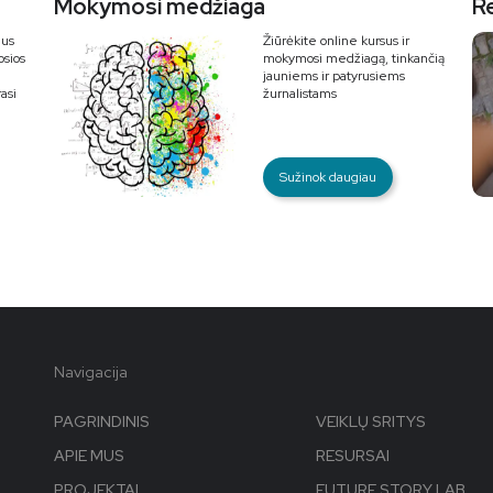
Mokymosi medžiaga
R
ius
Žiūrėkite online kursus ir
osios
mokymosi medžiagą, tinkančią
jauniems ir patyrusiems
asi
žurnalistams
Sužinok daugiau
Navigacija
PAGRINDINIS
VEIKLŲ SRITYS
APIE MUS
RESURSAI
PROJEKTAI
FUTURE STORY LAB