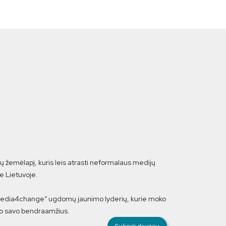
ų žemėlapį, kuris leis atrasti neformalaus medijų
e Lietuvoje.
Media4change“ ugdomų jaunimo lyderių, kurie moko
mo savo bendraamžius.