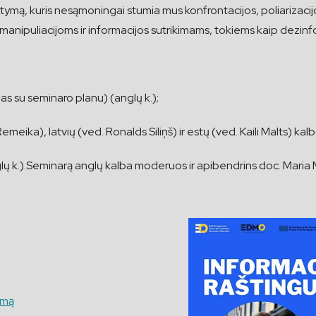
stymą, kuris nesąmoningai stumia mus konfrontacijos, poliarizaci
mą manipuliacijoms ir informacijos sutrikimams, tokiems kaip dezi
mas su seminaro planu) (anglų k.);
s Remeika), latvių (ved. Ronalds Siliņš) ir estų (ved. Kaili Malts)
glų k.).Seminarą anglų kalba moderuos ir apibendrins doc. Mari
rmą