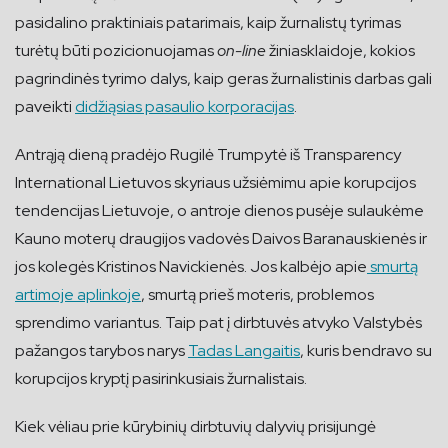
pasidalino praktiniais patarimais, kaip žurnalistų tyrimas
turėtų būti pozicionuojamas
on-line
žiniasklaidoje, kokios
pagrindinės tyrimo dalys, kaip geras žurnalistinis darbas gali
paveikti
didžiąsias pasaulio korporacijas
.
Antrąją dieną pradėjo Rugilė Trumpytė iš Transparency
International Lietuvos skyriaus užsiėmimu apie korupcijos
tendencijas Lietuvoje, o antroje dienos pusėje sulaukėme
Kauno moterų draugijos vadovės Daivos Baranauskienės ir
jos kolegės Kristinos Navickienės. Jos kalbėjo apie
smurtą
artimoje aplinkoje
, smurtą prieš moteris, problemos
sprendimo variantus. Taip pat į dirbtuvės atvyko Valstybės
pažangos tarybos narys
Tadas Langaitis
, kuris bendravo su
korupcijos kryptį pasirinkusiais žurnalistais.
Kiek vėliau prie kūrybinių dirbtuvių dalyvių prisijungė