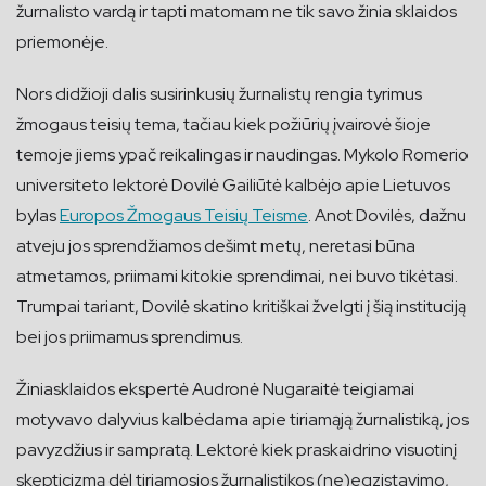
žurnalisto vardą ir tapti matomam ne tik savo žinia sklaidos
priemonėje.
Nors didžioji dalis susirinkusių žurnalistų rengia tyrimus
žmogaus teisių tema, tačiau kiek požiūrių įvairovė šioje
temoje jiems ypač reikalingas ir naudingas. Mykolo Romerio
universiteto lektorė Dovilė Gailiūtė kalbėjo apie Lietuvos
bylas
Europos Žmogaus Teisių Teisme
. Anot Dovilės, dažnu
atveju jos sprendžiamos dešimt metų, neretasi būna
atmetamos, priimami kitokie sprendimai, nei buvo tikėtasi.
Trumpai tariant, Dovilė skatino kritiškai žvelgti į šią instituciją
bei jos priimamus sprendimus.
Žiniasklaidos ekspertė Audronė Nugaraitė teigiamai
motyvavo dalyvius kalbėdama apie tiriamąją žurnalistiką, jos
pavyzdžius ir sampratą. Lektorė kiek praskaidrino visuotinį
skepticizmą dėl tiriamosios žurnalistikos (ne)egzistavimo,