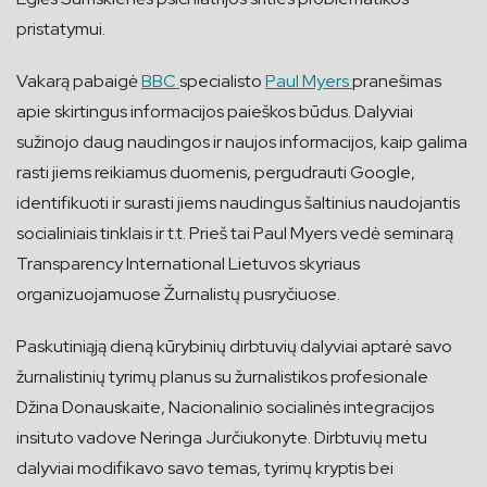
pristatymui.
Vakarą pabaigė
BBC
specialisto
Paul Myers
pranešimas
apie skirtingus informacijos paieškos būdus. Dalyviai
sužinojo daug naudingos ir naujos informacijos, kaip galima
rasti jiems reikiamus duomenis, pergudrauti Google,
identifikuoti ir surasti jiems naudingus šaltinius naudojantis
socialiniais tinklais ir t.t. Prieš tai Paul Myers vedė seminarą
Transparency International Lietuvos skyriaus
organizuojamuose Žurnalistų pusryčiuose.
Paskutiniąją dieną kūrybinių dirbtuvių dalyviai aptarė savo
žurnalistinių tyrimų planus su žurnalistikos profesionale
Džina Donauskaite, Nacionalinio socialinės integracijos
insituto vadove Neringa Jurčiukonyte. Dirbtuvių metu
dalyviai modifikavo savo temas, tyrimų kryptis bei