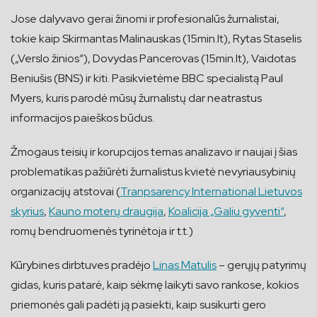
Jose dalyvavo gerai žinomi ir profesionalūs žurnalistai,
tokie kaip Skirmantas Malinauskas (15min.lt), Rytas Staselis
(„Verslo žinios“), Dovydas Pancerovas (15min.lt), Vaidotas
Beniušis (BNS) ir kiti. Pasikvietėme BBC specialistą Paul
Myers, kuris parodė mūsų žurnalistų dar neatrastus
informacijos paieškos būdus.
Žmogaus teisių ir korupcijos temas analizavo ir naujai į šias
problematikas pažiūrėti žurnalistus kvietė nevyriausybinių
organizacijų atstovai (
Tranpsarency International Lietuvos
skyrius
,
Kauno moterų draugija
,
Koalicija „Galiu gyventi“
,
romų bendruomenės tyrinėtoja ir t.t.)
Kūrybines dirbtuves pradėjo
Linas Matulis
– gerųjų patyrimų
gidas, kuris patarė, kaip sėkmę laikyti savo rankose, kokios
priemonės gali padėti ją pasiekti, kaip susikurti gero