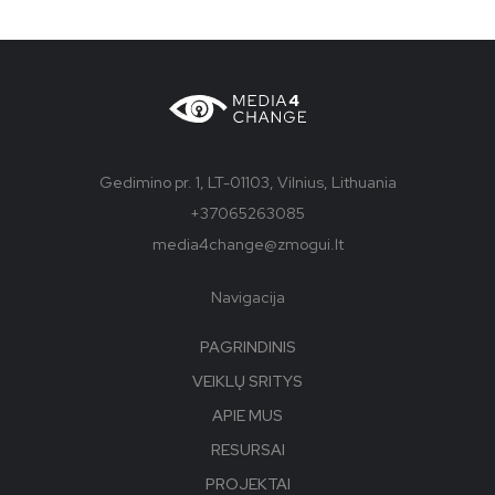
Gedimino pr. 1, LT-01103, Vilnius, Lithuania
+37065263085
media4change@zmogui.lt
Navigacija
PAGRINDINIS
VEIKLŲ SRITYS
APIE MUS
RESURSAI
PROJEKTAI