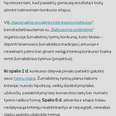
hipotezes tam, kad pasiektų geriausią rezultatą ir būtų
atrinkti tolimesniam konkurso etapui.
VšĮ „
Nacionalinis socialinės integracijos institutas
“,
bendradarbiaudamas su „
Baltosiomis pirštinėmis
”
organizuoja žurnalistinių tyrimų konkursą, kurio tikslas –
stiprinti tiriamosios žurnalistikos tradicijas Lietuvoje ir
nesiekiant pelno bei ginant viešąjį interesą konkurso tvarka
remti žurnalistinius tyrimus (projektus).
Iki spalio 2 d.
konkurso dalyviai privalo pateikti galutinį
savo
tyrimų planą
. Žurnalistinių tyrimų planui taikomi
kriterijai: nurodo hipotezę, veiklų išsidėstymą laike,
užduočių pasiskirstymą tarp komandos narių bei numato
tyrimo raiškos formą.
Spalio 6 d.
atkrenta ir etape toliau
nedalyvauja kriterijų neatitinkantys ar nepagrįsti, nerealias
darbų apimtis užsibrėžę tyrimai.