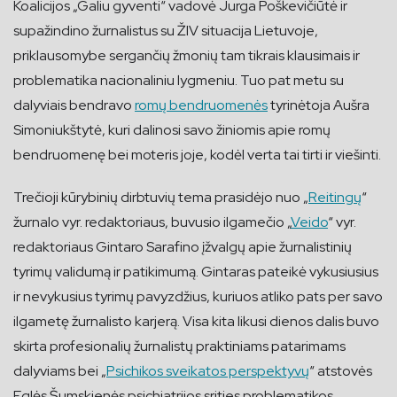
Koalicijos „Galiu gyventi“ vadovė Jurga Poškevičiūtė ir
supažindino žurnalistus su ŽIV situacija Lietuvoje,
priklausomybe sergančių žmonių tam tikrais klausimais ir
problematika nacionaliniu lygmeniu. Tuo pat metu su
dalyviais bendravo
romų bendruomenės
tyrinėtoja Aušra
Simoniukštytė, kuri dalinosi savo žiniomis apie romų
bendruomenę bei moteris joje, kodėl verta tai tirti ir viešinti.
Trečioji kūrybinių dirbtuvių tema prasidėjo nuo „
Reitingų
“
žurnalo vyr. redaktoriaus, buvusio ilgamečio „
Veido
“ vyr.
redaktoriaus Gintaro Sarafino įžvalgų apie žurnalistinių
tyrimų validumą ir patikimumą. Gintaras pateikė vykusiusius
ir nevykusius tyrimų pavyzdžius, kuriuos atliko pats per savo
ilgametę žurnalisto karjerą. Visa kita likusi dienos dalis buvo
skirta profesionalių žurnalistų praktiniams patarimams
dalyviams bei „
Psichikos sveikatos perspektyvų
“ atstovės
Eglės Šumskienės psichiatrijos srities problematikos