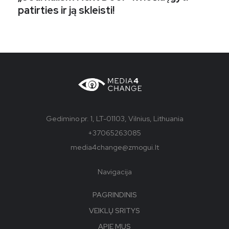
patirties ir ją skleisti!
Gedimino pr. 1, LT-01103, Vilnius, Lithuania
+37065263085
media4change@zmogui.lt
Navigacija
PAGRINDINIS
VEIKLŲ SRITYS
APIE MUS