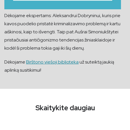
Dėkojame ekspertams: Aleksandrui Dobryninui, kuris prie
kavos puodelio pristatė kriminalizavimo problemą ir kartu
aiškinosi, kaip to išvengti. Taip pat Aušrai Simoniukštytei
pristačiusiai antičigonizmo tendencijas žiniasklaidoje ir
kodėl ši problema tokia gaji iki šių dienų.
Dėkojame
Birštono viešoji biblioteka
už suteiktą jaukią
aplinką susitikimui!
Skaitykite daugiau