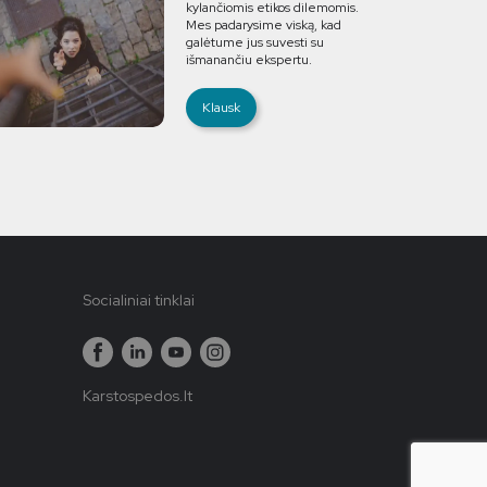
kylančiomis etikos dilemomis.
Mes padarysime viską, kad
galėtume jus suvesti su
išmanančiu ekspertu.
Klausk
Socialiniai tinklai
Karstospedos.lt