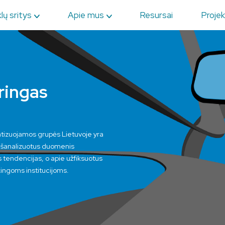
lų sritys
Apie mus
Resursai
Projek
ringas
matizuojamos grupės Lietuvoje yra
 išanalizuotus duomenis
s tendencijas, o apie užfiksuotus
ingoms institucijoms.