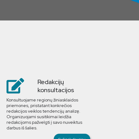
Redakcijų
konsultacijos
Konsultuojame regionų žiniasklaidos
priemones, pristatant konkrečios
redakcijos veiklos tendencijų analizę.
Organizuojami susitikimai leidžia
redakcijoms pažvelgti į savo nuveiktus
darbus iš šalies.