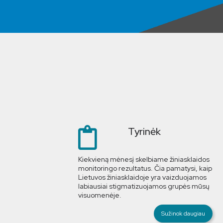
Tyrinėk
Kiekvieną mėnesį skelbiame žiniasklaidos
monitoringo rezultatus. Čia pamatysi, kaip
Lietuvos žiniasklaidoje yra vaizduojamos
labiausiai stigmatizuojamos grupės mūsų
visuomenėje.
Sužinok daugiau