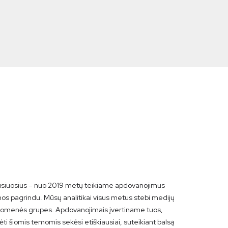
siuosius – nuo 2019 metų teikiame apdovanojimus
os pagrindu. Mūsų analitikai visus metus stebi medijų
suomenės grupes. Apdovanojimais įvertiname tuos,
ėti šiomis temomis sekėsi etiškiausiai, suteikiant balsą