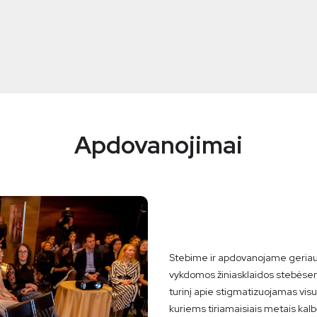
Apdovanojimai
Stebime ir apdovanojame geriau
vykdomos žiniasklaidos stebėsen
turinį apie stigmatizuojamas vi
kuriems tiriamaisiais metais kalb