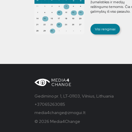
žurnalistikos ir medijų
raštingumo temomis. Čia r
galimybių iš viso pasaulio.
Visi renginiai
Gedimino pr. 1, LT-01103, Vilnius, Lithuania
+37065263085
media4change@zmogui.lt
© 2026 Media4Change