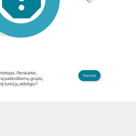
totojas. Perskaitei,
Pranešk
amą pažeidžiamų grupių
 turinį jų atžvilgiu?