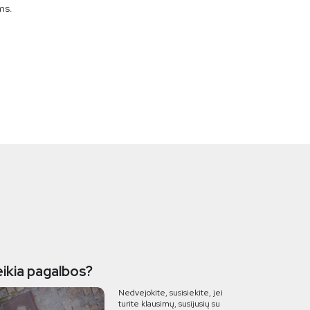
ms.
eikia pagalbos?
Nedvejokite, susisiekite, jei
turite klausimų, susijusių su