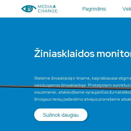
Pagrindinis
Veik
Žiniasklaidos monito
Stebime žiniasklaidą ir tiriame, kaip labiausiai stig
vaizduojamos žiniasklaidoje. Pristatydami surinktus
visuomenei, atskleidžiame vyraujančias žurnalistiko
žmogaus teisių pažeidimo atvejus pranešame atsak
Sužinok daugiau