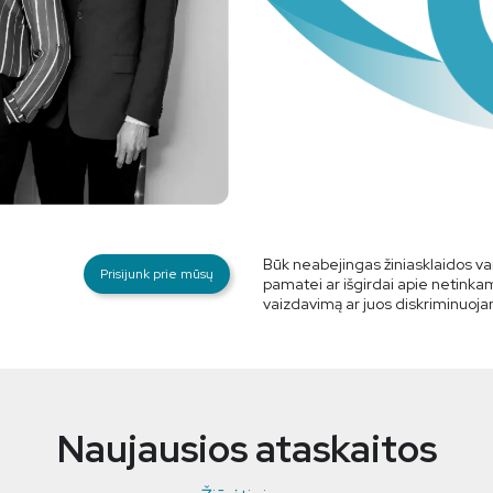
Būk neabejingas žiniasklaidos var
Prisijunk prie mūsų
pamatei ar išgirdai apie netink
vaizdavimą ar juos diskriminuojantį
Naujausios ataskaitos