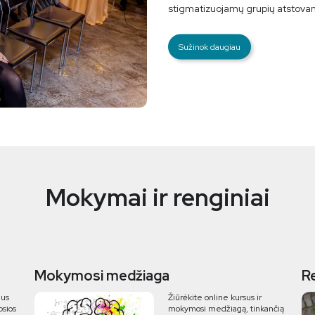
stigmatizuojamų grupių atstova
Sužinok daugiau
Mokymai ir renginiai
Mokymosi medžiaga
R
ius
Žiūrėkite online kursus ir
osios
mokymosi medžiagą, tinkančią