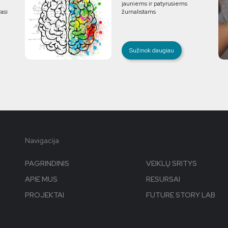
jauniems ir patyrusiems
asi
žurnalistams
Sužinok daugiau
Navigacija
PAGRINDINIS
VEIKLŲ SRITYS
APIE MUS
RESURSAI
PROJEKTAI
FUTURE STORY LAB