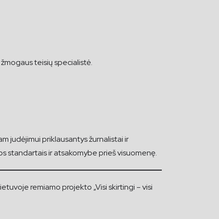
žmogaus teisių specialistė.
am judėjimui priklausantys žurnalistai ir
kos standartais ir atsakomybe prieš visuomenę.
je remiamo projekto „Visi skirtingi – visi