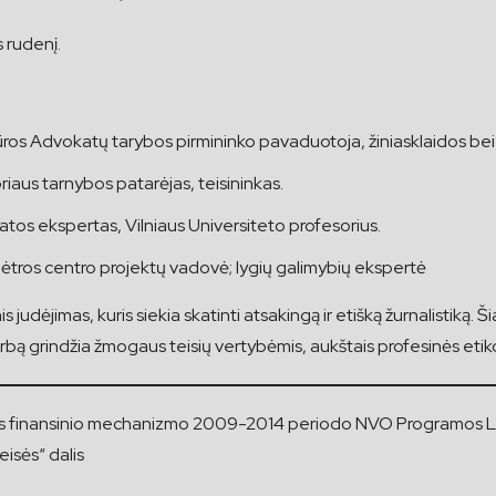
s rudenį.
os Advokatų tarybos pirmininko pavaduotoja, žiniasklaidos bei 
riaus tarnybos patarėjas, teisininkas.
atos ekspertas, Vilniaus Universiteto profesorius.
lėtros centro projektų vadovė; lygių galimybių ekspertė
udėjimas, kuris siekia skatinti atsakingą ir etišką žurnalistiką. Ši
arbą grindžia žmogaus teisių vertybėmis, aukštais profesinės eti
inansinio mechanizmo 2009-2014 periodo NVO Programos Lietuvo
eisės“ dalis