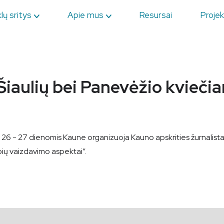
lų sritys
Apie mus
Resursai
Projek
 Šiaulių bei Panevėžio kviečia
o 26 - 27 dienomis Kaune organizuoja Kauno apskrities žurnalis
rupių vaizdavimo aspektai“.