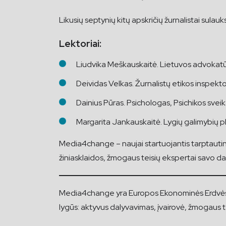
Likusių septynių kitų apskričių žurnalistai sulauk
Lektoriai:
Liudvika Meškauskaitė. Lietuvos advokatūr
Deividas Velkas. Žurnalistų etikos inspekto
Dainius Pūras. Psichologas, Psichikos sveik
Margarita Jankauskaitė. Lygių galimybių p
Media4change – naujai startuojantis tarptautinis j
žiniasklaidos, žmogaus teisių ekspertai savo d
Media4change yra Europos Ekonominės Erdvės f
lygūs: aktyvus dalyvavimas, įvairovė, žmogaus t