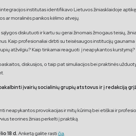
ės integracijos institutas identifikavo Lietuvos žiniasklaidoje apt
s ar moralinės panikos kėlimo atvejų.
ygos diskutuoti ir kartu su gerai žinomais žmogaus teisių, žinia
us. Kaip profesionaliai dirbti su teisėsaugos institucijų gaunama
grupių atžvilgiu? Kaip tinkamai reaguoti į neapykantos kurstymą?
askaitos, diskusijos, o taip pat simuliacijos bei praktinės užduot
t.
lbinti įvairių socialinių grupių atstovus ir į redakciją g
inti neapykantos provokacijas ir mitų kūrimą bei etiškai ir profesio
us teorines žinias perkelti į praktiką.
lio
18
d.
Anketą galite rasti
čia
.