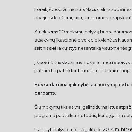
Poreikį šviesti žurnalistus Nacionalinis socialin
atvejų: skleidžiamų mitų, kurstomos neapykanto
Atrinktiems 20 mokymų dalyvių bus sudaromos sąl
atsakymų į kasdienėje veikloje kylančius klausim
šaltinis siekia kurstyti nesantaiką visuomenės 
Į šiuos ir kitus klausimus mokymų metu atsakys p
patraukliai pateikti informaciją nediskriminuojan
Bus sudaroma galimybė jau mokymų metu paka
darbams.
Šių mokymų tikslas yra įgalinti žurnalistus atpaž
programa pasitelkia metodus, kurie įgalina dalyvi
Užpildyti dalyvio anketą galite iki
2014 m. birže