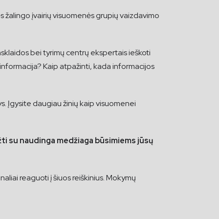
ikęs žalingo įvairių visuomenės grupių vaizdavimo
sklaidos bei tyrimų centrų ekspertais ieškoti
 informacija? Kaip atpažinti, kada informacijos
ys. Įgysite daugiau žinių kaip visuomenei
rįžti su naudinga medžiaga būsimiems jūsų
naliai reaguoti į šiuos reiškinius. Mokymų