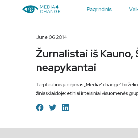
Pagrindinis
Veik
June 06 2014
Žurnalistai iš Kauno,
neapykantai
Tarptautinis judėjimas „Media4change” birželi
žiniasklaidoje: etiniai ir teisiniai visuomenės g