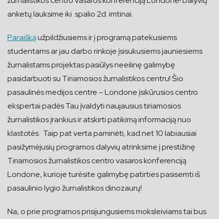
žurnalistikos centro vasaros konferenciją Londone! Dalyvių
anketų lauksime iki spalio 2d. imtinai.
Paraišką
užpildžiusiems ir į programą patekusiems
studentams ar jau darbo rinkoje įsisukusiems jauniesiems
žurnalistams projektas pasiūlys neeilinę galimybę
pasidarbuoti su Tiriamosios žurnalistikos centru! Šio
pasaulinės medijos centre – Londone įsikūrusios centro
ekspertai padės Tau įvaldyti naujausius tiriamosios
žurnalistikos įrankius ir atskirti patikimą informaciją nuo
klastotės. Taip pat verta paminėti, kad net 10 labiausiai
pasižymėjusių programos dalyvių atrinksime į prestižinę
Tiriamosios žurnalistikos centro vasaros konferenciją
Londone, kurioje turėsite galimybę patirties pasisemti iš
pasaulinio lygio žurnalistikos dinozaurų!
Na, o prie programos prisijungusiems moksleiviams tai bus