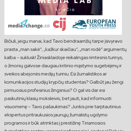
Bičiuli, jeigu manai, kad Tavo bendraamžių tarpe įsivyravo
prasta „man sakė“, „kažkur skaičiau“, „man rodė“ argumentų
kalba – suklusk! Žiniasklaidoje reikalingas rimtesnis turinys,
o žmonių galvose daugiau kritinio mąstymo sugebėjimų ir
sveikos abejonės medijų turiniu. Esi žurnalistikos ar
komunikacijos studijų krypčių studentas? Galbūt jau žengi
pirmuosius profesinius žingsnius? O gal vis dar esi
paskutinių klasių moksleivis, bet jauti, kad informuoti
visuomenę – Tavo pašaukimas? Junkis prie tarptautinius
ekspertus pritraukusios jaunųjų žurnalistų ugdymo
programos ir būk atrinktas į prestižinę Tiriamosios