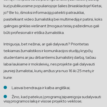
kurį publikuosime populiariojoje šalies žiniasklaidoje! Kietai,
jo? Be to, išmoksi informaciją pateikti patraukliai,
pasitelkiant video žurnalistiką bei multimediją ir patirsi, koks
galingas ginklas viešinant žmogaus teisių pažeidimus gali
būti profesionali ir etiška žurnalistika.
Intriguoja, bet nežinai, ar gali dalyvauti? Prioritetas
teikiamas žurnalistikos ir komunikacijos studijų krypčių
studentams ar jau dirbantiems žurnalistinį darbą, tačiau
labai laukiame ir moksleivių, nes projekte gali dalyvauti
jaunieji žurnalistai, kurių amžius yra nuo 16 iki 25 metų ir
kurie:
Laisvai bendrauja ir kalba angliškai;
Žino, kad patekus į programą įsipareigoja sudalyvauti
visą programos laiką ir visose projekto veiklose;