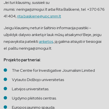
Jei turi klausimų, susisiek su
mumis:
neringa@zmogui.lt
arba
Rita Baškienė, tel. +370 676
41 404,
rita.baskiene@upc.smm.lt
Jeigu klausimų neturi ir šaltinio informacija pasitiki –
užpildyk dalyvio anketą ir lauk mūsų atsakymo! Beje, jeigu
nepavyksta pateikti
anketos
, ją galima atsiųsti ir tiesiogiai
el. paštu
neringa@zmogui.lt
.
Projekto partneriai
:
The Centre for Investigative Journalism Limited
Vytauto Didžiojo universitetas
Latvijos universitetas.
Ugdymo plėtotės centras.
Europos jaunimo spauda.