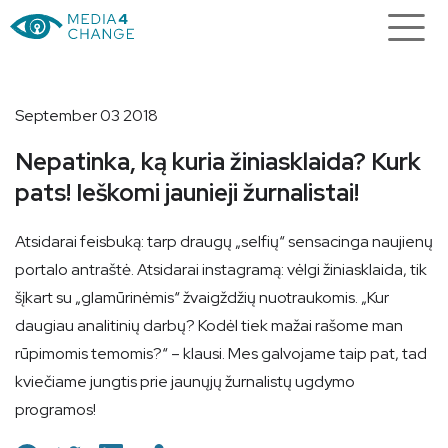
September 03 2018
Nepatinka, ką kuria žiniasklaida? Kurk
pats! Ieškomi jaunieji žurnalistai!
Atsidarai feisbuką: tarp draugų „selfių“ sensacinga naujienų
portalo antraštė. Atsidarai instagramą: vėlgi žiniasklaida, tik
šįkart su „glamūrinėmis“ žvaigždžių nuotraukomis. „Kur
daugiau analitinių darbų? Kodėl tiek mažai rašome man
rūpimomis temomis?“ – klausi. Mes galvojame taip pat, tad
kviečiame jungtis prie jaunųjų žurnalistų ugdymo
programos!