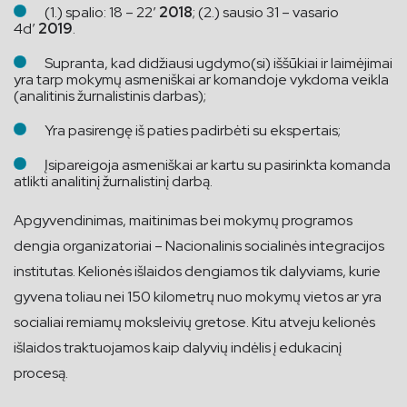
(1.) spalio: 18 – 22′
2018
; (2.) sausio 31 – vasario
4d’
2019
.
Supranta, kad didžiausi ugdymo(si) iššūkiai ir laimėjimai
yra tarp mokymų asmeniškai ar komandoje vykdoma veikla
(analitinis žurnalistinis darbas);
Yra pasirengę iš paties padirbėti su ekspertais;
Įsipareigoja asmeniškai ar kartu su pasirinkta komanda
atlikti analitinį žurnalistinį darbą.
Apgyvendinimas, maitinimas bei mokymų programos
dengia organizatoriai – Nacionalinis socialinės integracijos
institutas. Kelionės išlaidos dengiamos tik dalyviams, kurie
gyvena toliau nei 150 kilometrų nuo mokymų vietos ar yra
socialiai remiamų moksleivių gretose. Kitu atveju kelionės
išlaidos traktuojamos kaip dalyvių indėlis į edukacinį
procesą.