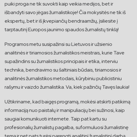
puiki proga ne tik suvokti kaip veikia medijos, bet ir
išbandyti savo jėgas žurnalistikoje! Čia mokysitės ne tik iš
ekspertų, bet ir iš įkvepiančių bendraamžių, įsiliesite į
tarptautinį Europos jaunimo spaudos žurnalistų tinklą!
Programos metu susipažinsi su Lietuvos ir užsienio
analitinės ir tiriamosios žurnalistikos meistrais, kurie Tave
supažindins su žurnalistikos principais ir etika, interviu
technika, bendravimo su šaltiniais būdais, tiriamosios ir
analitinės žurnalistikos metodais, kūrybiniu publicistiniu
rašymu ir vaizdo žurnalistika. Va, kiek pažinčių Tavęs laukia!
Užtikriname, kad baigęs programą, mokėsi atskirti patikimą
informaciją nuo paistalų ir manipuliacijų bei sužinosi, kaip
saugiai komunikuoti internete. Taip pat kartu su
profesionalių žurnalistų pagalba, suformuluosi žurnalistinę
temą ir net pats turėsi parengti analitinį žurnalistinį darbą,