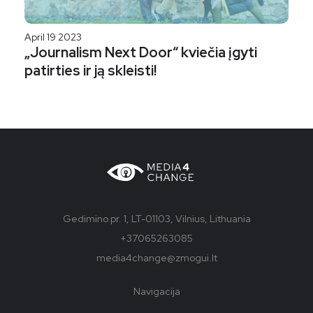
April 19 2023
„Journalism Next Door“ kviečia įgyti
patirties ir ją skleisti!
Gedimino pr. 1, LT-01103, Vilnius, Lithuania
+37065263085
media4change@zmogui.lt
Navigacija