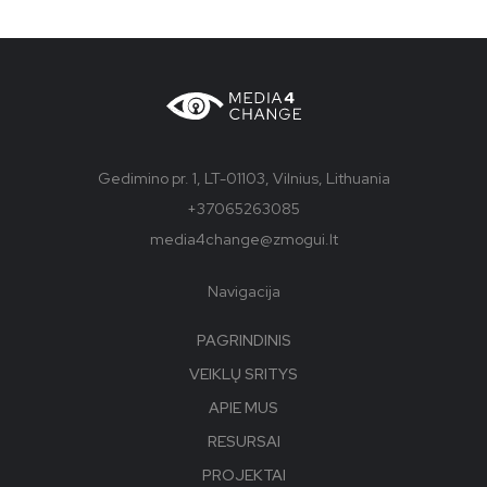
Gedimino pr. 1, LT-01103, Vilnius, Lithuania
+37065263085
media4change@zmogui.lt
Navigacija
PAGRINDINIS
VEIKLŲ SRITYS
APIE MUS
RESURSAI
PROJEKTAI