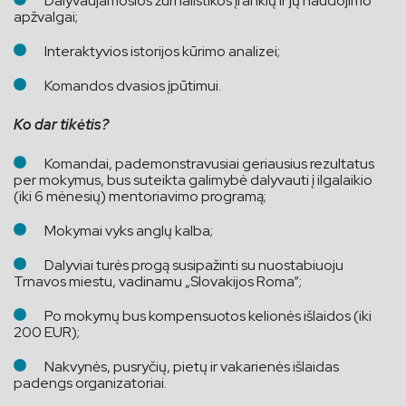
Dalyvaujamosios žurnalistikos įrankių ir jų naudojimo
apžvalgai;
Interaktyvios istorijos kūrimo analizei;
Komandos dvasios įpūtimui.
Ko dar tikėtis?
Komandai, pademonstravusiai geriausius rezultatus
per mokymus, bus suteikta galimybė dalyvauti į ilgalaikio
(iki 6 mėnesių) mentoriavimo programą;
Mokymai vyks anglų kalba;
Dalyviai turės progą susipažinti su nuostabiuoju
Trnavos miestu, vadinamu „Slovakijos Roma“;
Po mokymų bus kompensuotos kelionės išlaidos (iki
200 EUR);
Nakvynės, pusryčių, pietų ir vakarienės išlaidas
padengs organizatoriai.