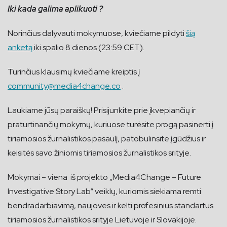
Iki kada galima aplikuoti ?
Norinčius dalyvauti mokymuose, kviečiame pildyti
šią
anketą
iki spalio 8 dienos (23:59 CET).
Turinčius klausimų kviečiame
kreiptis į
community@media4change.co
.
Laukiame jūsų paraiškų! Prisijunkite prie įkvepiančių ir
praturtinančių mokymų, kuriuose turėsite progą pasinerti į
tiriamosios žurnalistikos pasaulį, patobulinsite įgūdžius ir
keisitės savo žiniomis tiriamosios žurnalistikos srityje.
Mokymai – viena iš projekto „Media4Change – Future
Investigative Story Lab“ veiklų, kuriomis siekiama remti
bendradarbiavimą, naujoves ir kelti profesinius standartus
tiriamosios žurnalistikos srityje Lietuvoje ir Slovakijoje.