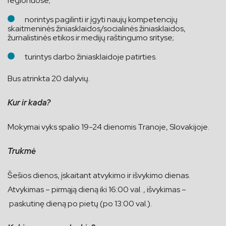
regionuose;
norintys pagilinti ir įgyti naujų kompetencijų
skaitmeninės žiniasklaidos/socialinės žiniasklaidos,
žurnalistinės etikos ir medijų raštingumo srityse;
turintys darbo žiniasklaidoje patirties.
Bus atrinkta 20 dalyvių.
Kur ir kada?
Mokymai vyks spalio 19-24 dienomis Tranoje, Slovakijoje.
Trukmė
Šešios dienos, įskaitant atvykimo ir išvykimo dienas.
Atvykimas – pirmąją dieną iki 16:00 val. , išvykimas –
paskutinę dieną po pietų (po 13:00 val.).