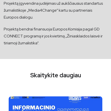
Projektą įgyvendina judėjimas už aukščiausius standartus
žurnalistikoje „Media4Change“ kartu su partneriais
Europos dialogu.
Projektą bendrai finansuoja Europos Komisija pagal GD
CONNECT programą ir jos kvietimą „Žiniasklaidos laisvė ir
tiriamoji žurnalistika“.
Skaitykite daugiau