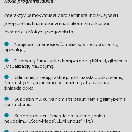
Kokia programa laukia?
Interaktyvius mokymus sudaro seminarai ir diskusijos su
įkvepiančiais tiriamosios žurnalistikos ir žiniasklaidos
ekspertais. Mokymų sesijos skirtos:
Naujausių tiriamosios žurnalistikos metodų, įrankių
apžvalgai;
Duomenų žurnalistikos kompetencijų kėlimui, gilinimuisi
į vizualizacijų naudojimą;
Gilinimuisi į medijų raštingumą žiniasklaidos kūrėjams,
žurnalistų etiką ir jaunimo bei mažumų atstovavimą
žiniasklaidoje;
Susipažinimui su įvairiomis tarptautinėmis galimybėmis
žurnalistams;
Susipažinimui su žiniasklaidos kūrimo įrankių
naudojimu („StoryMaps“, „Linkurious“ ir kt.);