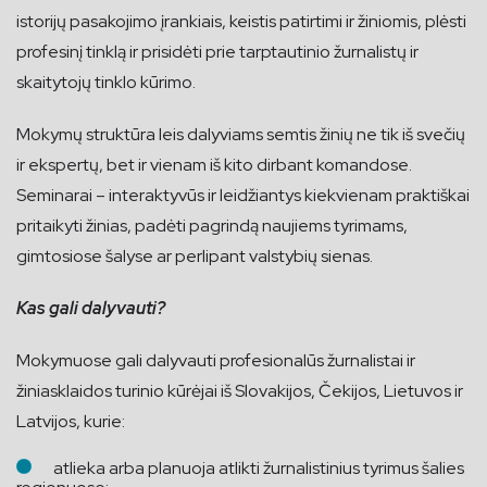
istorijų pasakojimo įrankiais, keistis patirtimi ir žiniomis, plėsti
profesinį tinklą ir prisidėti prie tarptautinio žurnalistų ir
skaitytojų tinklo kūrimo.
Mokymų struktūra leis dalyviams semtis žinių ne tik iš svečių
ir ekspertų, bet ir vienam iš kito dirbant komandose.
Seminarai – interaktyvūs ir leidžiantys kiekvienam praktiškai
pritaikyti žinias, padėti pagrindą naujiems tyrimams,
gimtosiose šalyse ar perlipant valstybių sienas.
Kas gali dalyvauti?
Mokymuose gali dalyvauti profesionalūs žurnalistai ir
žiniasklaidos turinio kūrėjai iš Slovakijos, Čekijos, Lietuvos ir
Latvijos, kurie:
atlieka arba planuoja atlikti žurnalistinius tyrimus šalies