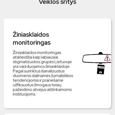
Veiklos sritys
Žiniasklaidos
monitoringas
Žiniasklaidos monitoringas
atskleidžia kaip labiausiai
stigmatizuotos grupės Lietuvoje
yra vaizduojamos žiniasklaidoje.
Pagal surinktus išanalizuotus
duomenis dalinamės žurnalistikos
tendencijomis ir pranešame
užfiksuotus žmogaus teisių
pažeidimo atvejus atitinkamoms
institucijoms.