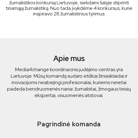
žurnalistikos konkursą Lietuvoje, siekdami šalyje stiprinti
tiriamąją žurnalistiką. Nuo tada įvykdėme 4 konkursus, kurie
inspiravo 28 žurnalistinius tyrimus.
Apie mus
Media4change koordinacinis judėjimo centras yra
Lietuvoje. Mūsų komandą sudaro etiškai žiniasklaidai ir
inovacijoms neabejingi profesionalai, kuriems neretai
padeda bendruomenės nariai: žurnalistai, žmogaus teisių
ekspertai, visuomenės atstovai.
Pagrindinė komanda