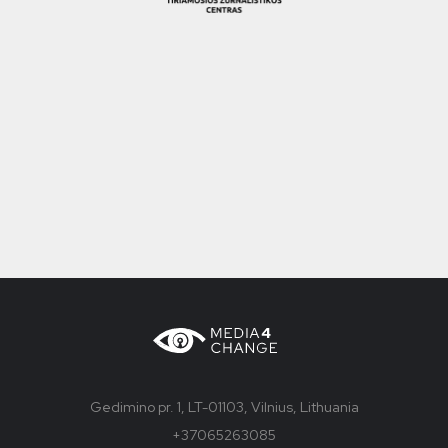
Gedimino pr. 1, LT-01103, Vilnius, Lithuania
+37065263085