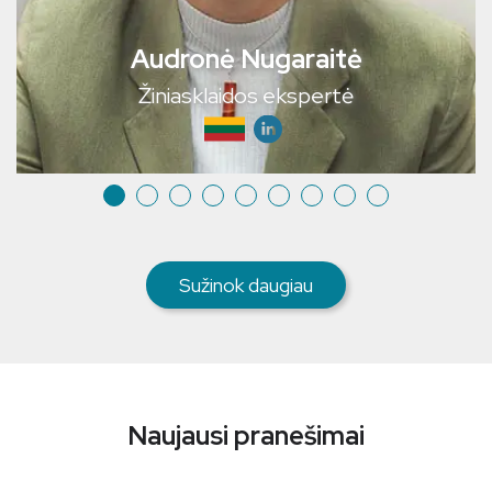
Audronė Nugaraitė
Žiniasklaidos ekspertė
Sužinok daugiau
Naujausi pranešimai