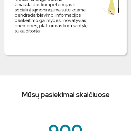
žiniasklaidos kompetencijas ir
socialinį sąmoningumą suteikdama
bendradarbiavimo, informacijos
pasikeitimo galimybes, inovatyvias
priemones, platformas kurti santykį
su auditorija.
Mūsų pasiekimai skaičiuose