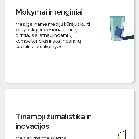
Mokymai ir renginiai
Mes įgaliname medijų kūrėjus kurti
kokybišką profesionalų turinį
pirmiausiai atnaujindami jų
kompetencijas ir skatindami jų
socialinę atsakomybę.
Tiriamoji žurnalistika ir
inovacijos
Media4change skatina