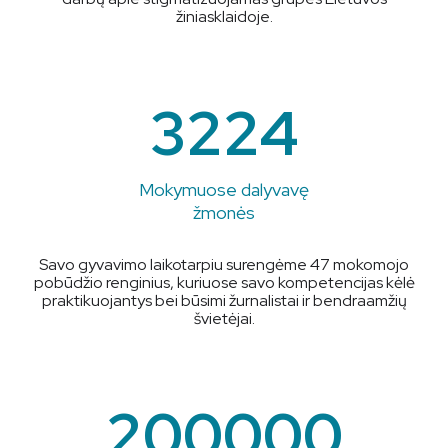
žiniasklaidoje.
3224
Mokymuose dalyvavę
žmonės
Savo gyvavimo laikotarpiu surengėme 47 mokomojo
pobūdžio renginius, kuriuose savo kompetencijas kėlė
praktikuojantys bei būsimi žurnalistai ir bendraamžių
švietėjai.
200000