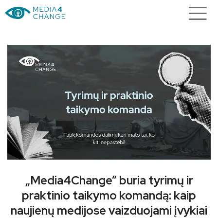
Paskutinės dienos registruotis:
praktinė DI sesija Lietuvos
i
redakcijoms