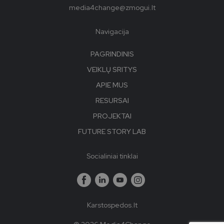
media4change@zmogui.lt
Navigacija
PAGRINDINIS
VEIKLŲ SRITYS
APIE MUS
RESURSAI
PROJEKTAI
FUTURE STORY LAB
Socialiniai tinklai
Karstospedos.lt