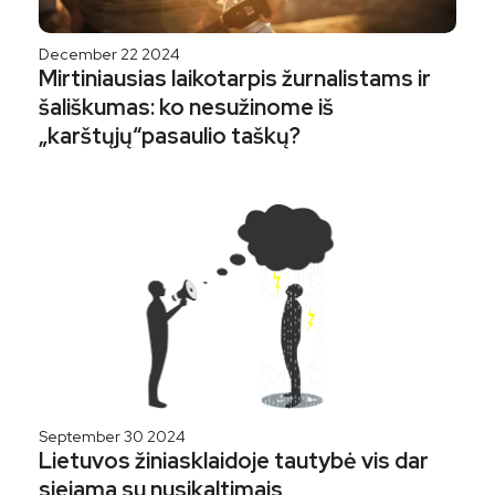
December 22 2024
Mirtiniausias laikotarpis žurnalistams ir
šališkumas: ko nesužinome iš
„karštųjų“pasaulio taškų?
September 30 2024
Lietuvos žiniasklaidoje tautybė vis dar
siejama su nusikaltimais