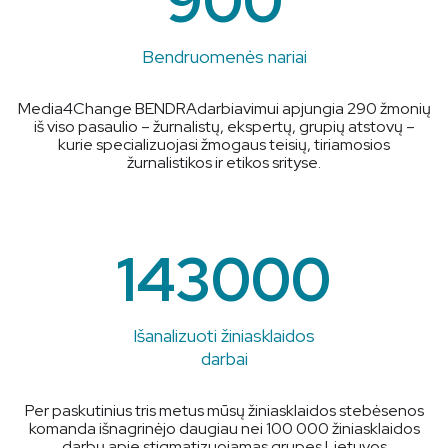
900
Bendruomenės nariai
Media4Change BENDRAdarbiavimui apjungia 290 žmonių
iš viso pasaulio – žurnalistų, ekspertų, grupių atstovų –
kurie specializuojasi žmogaus teisių, tiriamosios
žurnalistikos ir etikos srityse.
143000
Išanalizuoti žiniasklaidos
darbai
Per paskutinius tris metus mūsų žiniasklaidos stebėsenos
komanda išnagrinėjo daugiau nei 100 000 žiniasklaidos
darbų apie stigmatizuojamas grupes Lietuvos