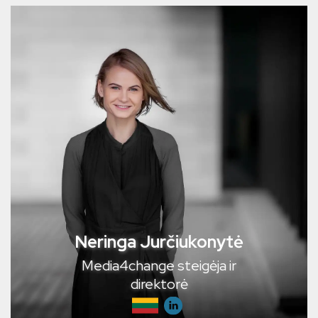
Neringa Jurčiukonytė
Media4change steigėja ir
direktorė