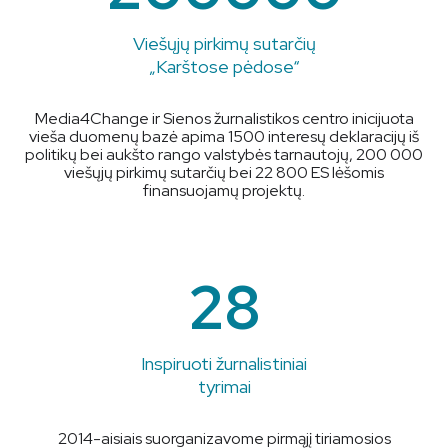
Viešųjų pirkimų sutarčių
„Karštose pėdose“
Media4Change ir Sienos žurnalistikos centro inicijuota
vieša duomenų bazė apima 1500 interesų deklaracijų iš
politikų bei aukšto rango valstybės tarnautojų, 200 000
viešųjų pirkimų sutarčių bei 22 800 ES lėšomis
finansuojamų projektų.
28
Inspiruoti žurnalistiniai
tyrimai
2014-aisiais suorganizavome pirmąjį tiriamosios