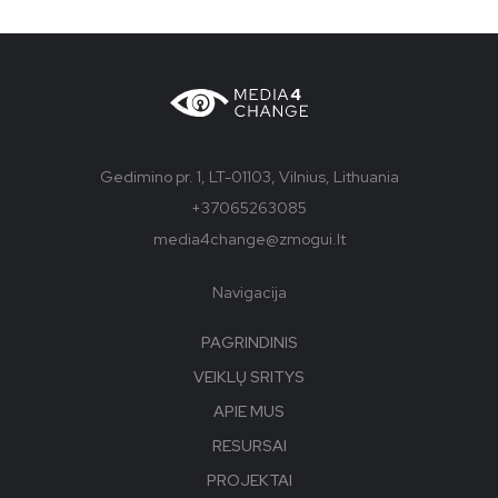
Gedimino pr. 1, LT-01103, Vilnius, Lithuania
+37065263085
media4change@zmogui.lt
Navigacija
PAGRINDINIS
VEIKLŲ SRITYS
APIE MUS
RESURSAI
PROJEKTAI