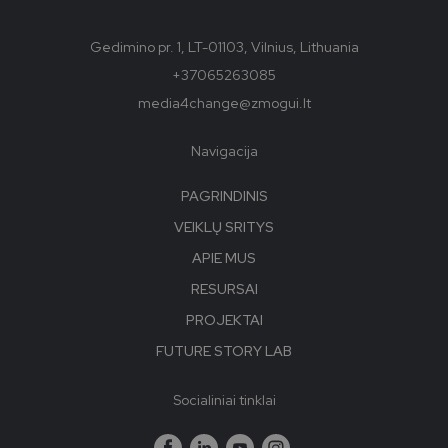
Gedimino pr. 1, LT-01103, Vilnius, Lithuania
+37065263085
media4change@zmogui.lt
Navigacija
PAGRINDINIS
VEIKLŲ SRITYS
APIE MUS
RESURSAI
PROJEKTAI
FUTURE STORY LAB
Socialiniai tinklai