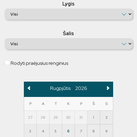
Lygis
Šalis
Rodyti praėjusius renginius
Rugpjūtis
2026
P
A
T
K
P
Š
S
27
28
29
30
31
1
2
3
4
5
6
7
8
9