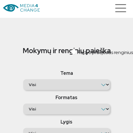
Mokymų ir renginių paieška
Rodyti praėjusius renginius
Tema
Formatas
Lygis