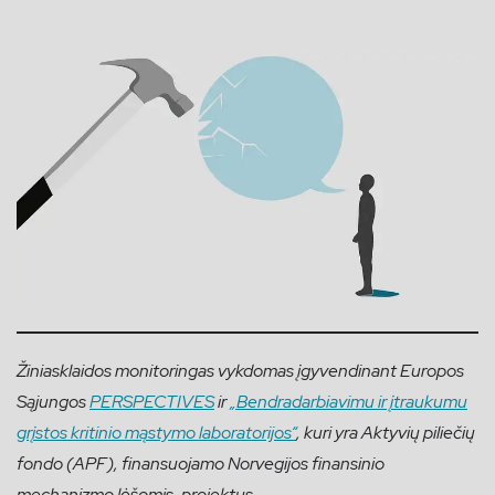
Žiniasklaidos monitoringas vykdomas įgyvendinant Europos
Sąjungos
PERSPECTIVES
ir
„Bendradarbiavimu ir įtraukumu
grįstos kritinio mąstymo laboratorijos“
, kuri yra Aktyvių piliečių
fondo (APF), finansuojamo Norvegijos finansinio
mechanizmo lėšomis, projektus.