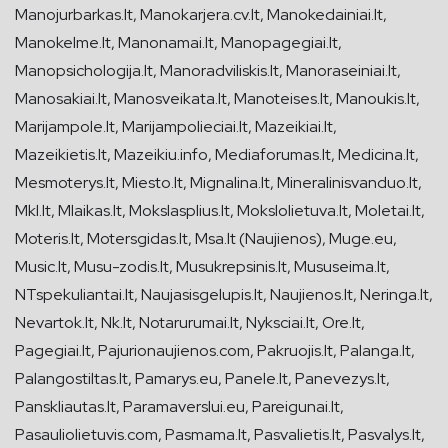
Manojurbarkas.lt, Manokarjera.cv.lt, Manokedainiai.lt,
Manokelme.lt, Manonamai.lt, Manopagegiai.lt,
Manopsichologija.lt, Manoradviliskis.lt, Manoraseiniai.lt,
Manosakiai.lt, Manosveikata.lt, Manoteises.lt, Manoukis.lt,
Marijampole.lt, Marijampolieciai.lt, Mazeikiai.lt,
Mazeikietis.lt, Mazeikiu.info, Mediaforumas.lt, Medicina.lt,
Mesmoterys.lt, Miesto.lt, Mignalina.lt, Mineralinisvanduo.lt,
Mkl.lt, Mlaikas.lt, Mokslasplius.lt, Mokslolietuva.lt, Moletai.lt,
Moteris.lt, Motersgidas.lt, Msa.lt (Naujienos), Muge.eu,
Music.lt, Musu-zodis.lt, Musukrepsinis.lt, Mususeima.lt,
NTspekuliantai.lt, Naujasisgelupis.lt, Naujienos.lt, Neringa.lt,
Nevartok.lt, Nk.lt, Notarurumai.lt, Nyksciai.lt, Ore.lt,
Pagegiai.lt, Pajurionaujienos.com, Pakruojis.lt, Palanga.lt,
Palangostiltas.lt, Pamarys.eu, Panele.lt, Panevezys.lt,
Panskliautas.lt, Paramaverslui.eu, Pareigunai.lt,
Pasauliolietuvis.com, Pasmama.lt, Pasvalietis.lt, Pasvalys.lt,