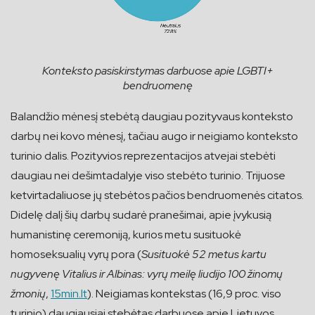
Konteksto pasiskirstymas darbuose apie LGBTI+
bendruomenę
Balandžio mėnesį stebėtą daugiau pozityvaus konteksto
darbų nei kovo mėnesį, tačiau augo ir neigiamo konteksto
turinio dalis. Pozityvios reprezentacijos atvejai stebėti
daugiau nei dešimtadalyje viso stebėto turinio. Trijuose
ketvirtadaliuose jų stebėtos pačios bendruomenės citatos.
Didelę dalį šių darbų sudarė pranešimai, apie įvykusią
humanistinę ceremoniją, kurios metu susituokė
homoseksualių vyrų pora (
Susituokė 52 metus kartu
nugyvenę Vitalius ir Albinas: vyrų meilę liudijo 100 žinomų
žmonių
,
15min.lt
). Neigiamas kontekstas (16,9 proc. viso
turinio) daugiausiai stebėtas darbuose apie Lietuvos