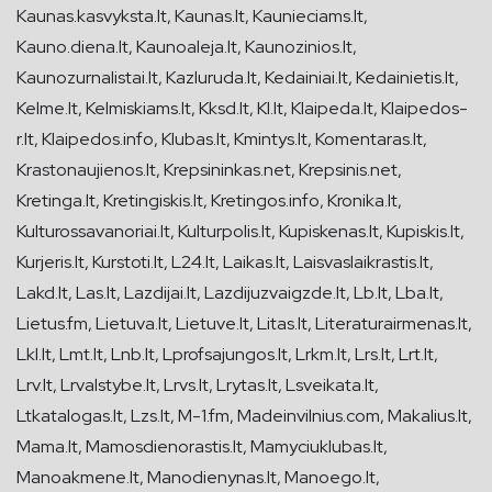
Kaunas.kasvyksta.lt, Kaunas.lt, Kaunieciams.lt,
Kauno.diena.lt, Kaunoaleja.lt, Kaunozinios.lt,
Kaunozurnalistai.lt, Kazluruda.lt, Kedainiai.lt, Kedainietis.lt,
Kelme.lt, Kelmiskiams.lt, Kksd.lt, Kl.lt, Klaipeda.lt, Klaipedos-
r.lt, Klaipedos.info, Klubas.lt, Kmintys.lt, Komentaras.lt,
Krastonaujienos.lt, Krepsininkas.net, Krepsinis.net,
Kretinga.lt, Kretingiskis.lt, Kretingos.info, Kronika.lt,
Kulturossavanoriai.lt, Kulturpolis.lt, Kupiskenas.lt, Kupiskis.lt,
Kurjeris.lt, Kurstoti.lt, L24.lt, Laikas.lt, Laisvaslaikrastis.lt,
Lakd.lt, Las.lt, Lazdijai.lt, Lazdijuzvaigzde.lt, Lb.lt, Lba.lt,
Lietus.fm, Lietuva.lt, Lietuve.lt, Litas.lt, Literaturairmenas.lt,
Lkl.lt, Lmt.lt, Lnb.lt, Lprofsajungos.lt, Lrkm.lt, Lrs.lt, Lrt.lt,
Lrv.lt, Lrvalstybe.lt, Lrvs.lt, Lrytas.lt, Lsveikata.lt,
Ltkatalogas.lt, Lzs.lt, M-1.fm, Madeinvilnius.com, Makalius.lt,
Mama.lt, Mamosdienorastis.lt, Mamyciuklubas.lt,
Manoakmene.lt, Manodienynas.lt, Manoego.lt,