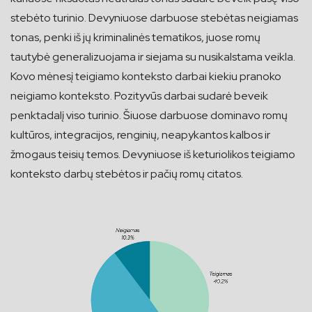
stebėto turinio. Devyniuose darbuose stebėtas neigiamas
tonas, penki iš jų kriminalinės tematikos, juose romų
tautybė generalizuojama ir siejama su nusikalstama veikla.
Kovo mėnesį teigiamo konteksto darbai kiekiu pranoko
neigiamo konteksto. Pozityvūs darbai sudarė beveik
penktadalį viso turinio. Šiuose darbuose dominavo romų
kultūros, integracijos, renginių, neapykantos kalbos ir
žmogaus teisių temos. Devyniuose iš keturiolikos teigiamo
konteksto darbų stebėtos ir pačių romų citatos.