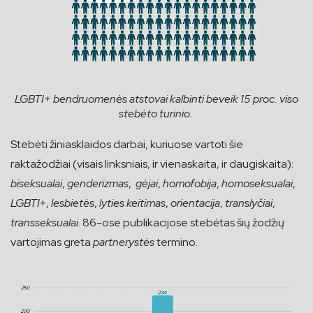
LGBTI+ bendruomenės atstovai kalbinti beveik 15 proc. viso
stebėto turinio.
Stebėti žiniasklaidos darbai, kuriuose vartoti šie
raktažodžiai (visais linksniais, ir vienaskaita, ir daugiskaita):
biseksualai
,
genderizmas
,
gėjai
,
homofobija
,
homoseksualai
,
LGBTI
+,
lesbietės
,
lyties keitimas
,
orientacija
,
translyčiai
,
transseksualai
. 86-ose publikacijose stebėtas šių žodžių
vartojimas greta
partnerystės
termino.