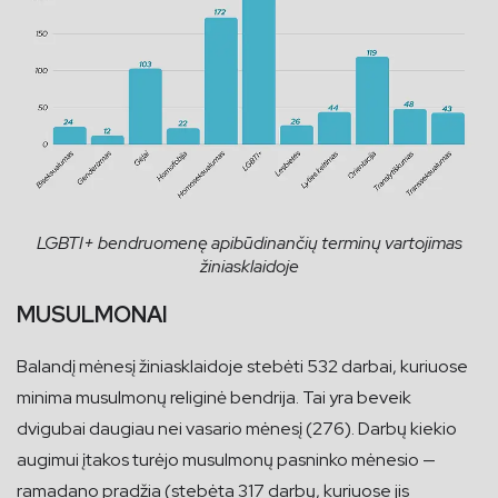
LGBTI+ bendruomenę apibūdinančių terminų vartojimas
žiniasklaidoje
MUSULMONAI
Balandį mėnesį žiniasklaidoje stebėti 532 darbai, kuriuose
minima musulmonų religinė bendrija. Tai yra beveik
dvigubai daugiau nei vasario mėnesį (276). Darbų kiekio
augimui įtakos turėjo musulmonų pasninko mėnesio —
ramadano pradžia (stebėta 317 darbų, kuriuose jis