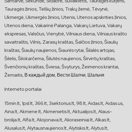
Santarvė, Sekundė, Sidabrė, Suvalkietis, Tauragės kurjeris,
Tauragės žinios, Telšių žinios, Trakų žemė, Tėvynė,
Ukmergė, Ukmergės žinios, Utenis, Utenos apskrities žinios,
Utenos diena, Vakarinė Palanga, Vakarų Lietuva, Vakarų
ekspresas, Valsčius, Vienybė, Vilniaus diena, Vilniaus krašto
savaitraštis, Vilnis, Zarasų kraštas, Šalčios žinios, Šiaulių
kraštas, Šiaulių naujienos, Šiaurės rytai, Šilalės artojas,
Šilelis, Šilokarčema, Šilutės naujienos, Širvintų kraštas,
Švenčionių kraštas, Šviesa, Švyturys, Žeimenos krantai,
Žemaitis, В каждый дом, Вести Шалчи, Шальчя
Interneto portalai
15min.lt, 1psl.lt, 366.lt, 3sektorius.lt, 98.lt, Aidas.lt, Aidas.us,
Aina.lt, Akmene.lt, Akmenietis.lt, Aktualijos.lt, Alaus-
brolija.lt, Alfa.lt, Aliojonava.lt, Alioraseiniai.lt, Alkas.lt,
Alusalus.lt, Alytausnaujienos.lt, Alytiskis.lt, Alytus.lt,