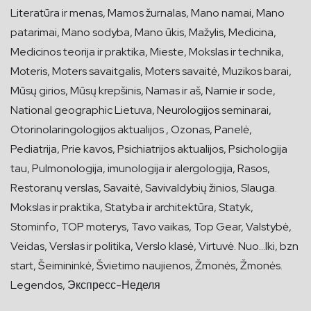
Literatūra ir menas, Mamos žurnalas, Mano namai, Mano
patarimai, Mano sodyba, Mano ūkis, Mažylis, Medicina,
Medicinos teorija ir praktika, Mieste, Mokslas ir technika,
Moteris, Moters savaitgalis, Moters savaitė, Muzikos barai,
Mūsų girios, Mūsų krepšinis, Namas ir aš, Namie ir sode,
National geographic Lietuva, Neurologijos seminarai,
Otorinolaringologijos aktualijos , Ozonas, Panelė,
Pediatrija, Prie kavos, Psichiatrijos aktualijos, Psichologija
tau, Pulmonologija, imunologija ir alergologija, Rasos,
Restoranų verslas, Savaitė, Savivaldybių žinios, Slauga.
Mokslas ir praktika, Statyba ir architektūra, Statyk,
Stominfo, TOP moterys, Tavo vaikas, Top Gear, Valstybė,
Veidas, Verslas ir politika, Verslo klasė, Virtuvė. Nuo…Iki, bzn
start, Šeimininkė, Švietimo naujienos, Žmonės, Žmonės.
Legendos, Экспресс-Неделя