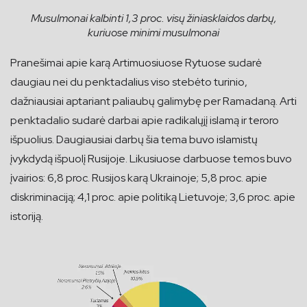
Musulmonai kalbinti 1,3 proc. visų žiniasklaidos darbų,
kuriuose minimi musulmonai
Pranešimai apie karą Artimuosiuose Rytuose sudarė
daugiau nei du penktadalius viso stebėto turinio,
dažniausiai aptariant paliaubų galimybę per Ramadaną. Arti
penktadalio sudarė darbai apie radikalųjį islamą ir teroro
išpuolius. Daugiausiai darbų šia tema buvo islamistų
įvykdydą išpuolį Rusijoje. Likusiuose darbuose temos buvo
įvairios: 6,8 proc. Rusijos karą Ukrainoje; 5,8 proc. apie
diskriminaciją; 4,1 proc. apie politiką Lietuvoje; 3,6 proc. apie
istoriją.