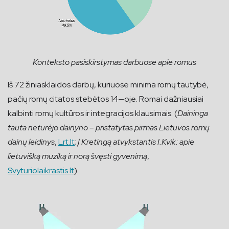
Konteksto pasiskirstymas darbuose apie romus
Iš 72 žiniasklaidos darbų, kuriuose minima romų tautybė,
pačių romų citatos stebėtos 14—oje. Romai dažniausiai
kalbinti romų kultūros ir integracijos klausimais. (
Daininga
tauta neturėjo dainyno – pristatytas pirmas Lietuvos romų
dainų leidinys
,
Lrt.lt
;
Į Kretingą atvykstantis I.Kvik: apie
lietuvišką muziką ir norą švęsti gyvenimą
,
Svyturiolaikrastis.lt
).