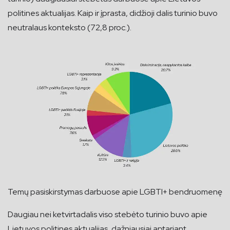
politines aktualijas. Kaip ir įprasta, didžioji dalis turinio buvo
neutralaus konteksto (72,8 proc.).
Temų pasiskirstymas darbuose apie LGBTI+ bendruomenę
Daugiau nei ketvirtadalis viso stebėto turinio buvo apie
Lietuvos politines aktualijas, dažniausiai aptariant