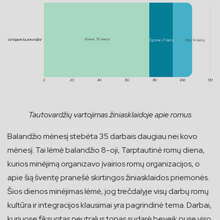
Tautovardžių vartojimas žiniasklaidoje apie romus
Balandžio mėnesį stebėta 35 darbais daugiau nei kovo
mėnesį. Tai lėmė balandžio 8-oji, Tarptautinė romų diena,
kurios minėjimą organizavo įvairios romų organizacijos, o
apie šią šventę pranešė skirtingos žiniasklaidos priemonės.
Šios dienos minėjimas lėmė, jog trečdalyje visų darbų romų
kultūra ir integracijos klausimai yra pagrindinė tema. Darbai,
kuriuose fiksuotas neutralus tonas sudarė beveik pusę viso