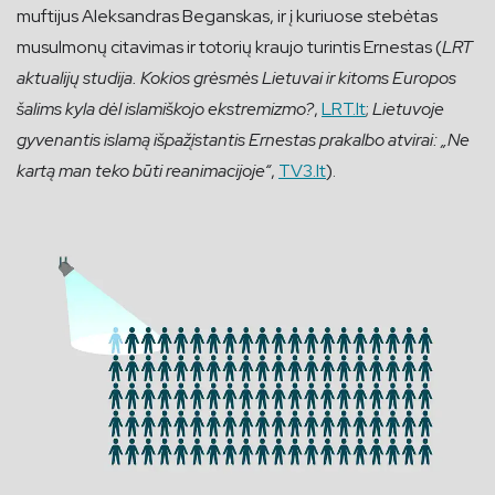
muftijus Aleksandras Beganskas, ir į kuriuose stebėtas
musulmonų citavimas ir totorių kraujo turintis Ernestas (
LRT
aktualijų studija. Kokios grėsmės Lietuvai ir kitoms Europos
šalims kyla dėl islamiškojo ekstremizmo?
,
LRT.lt
;
Lietuvoje
gyvenantis islamą išpažįstantis Ernestas prakalbo atvirai: „Ne
kartą man teko būti reanimacijoje“
,
TV3.lt
).