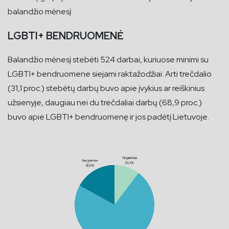
balandžio mėnesį:
LGBTI+ BENDRUOMENĖ
Balandžio mėnesį stebėti 524 darbai, kuriuose minimi su
LGBTI+ bendruomene siejami raktažodžiai. Arti trečdalio
(31,1 proc.) stebėtų darbų buvo apie įvykius ar reiškinius
užsienyje, daugiau nei du trečdaliai darbų (68,9 proc.)
buvo apie LGBTI+ bendruomenę ir jos padėtį Lietuvoje.