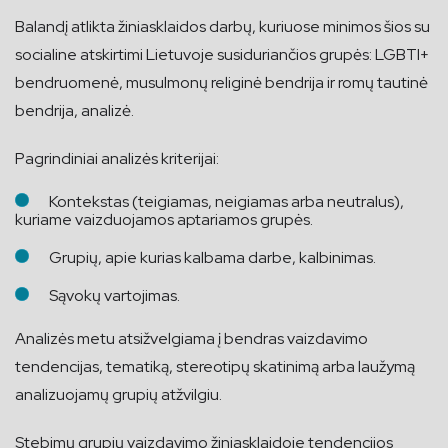
Balandį atlikta žiniasklaidos darbų, kuriuose minimos šios su
socialine atskirtimi Lietuvoje susiduriančios grupės: LGBTI+
bendruomenė, musulmonų religinė bendrija ir romų tautinė
bendrija, analizė.
Pagrindiniai analizės kriterijai:
Kontekstas (teigiamas, neigiamas arba neutralus),
kuriame vaizduojamos aptariamos grupės.
Grupių, apie kurias kalbama darbe, kalbinimas.
Sąvokų vartojimas.
Analizės metu atsižvelgiama į bendras vaizdavimo
tendencijas, tematiką, stereotipų skatinimą arba laužymą
analizuojamų grupių atžvilgiu.
Stebimų grupių vaizdavimo žiniasklaidoje tendencijos