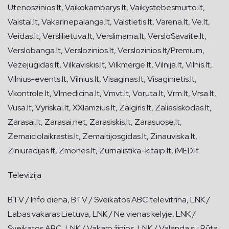
Utenoszinios.lt, Vaikokambarys.lt, Vaikystebesmurto.lt,
Vaistai.lt, Vakarinepalanga.lt, Valstietis.lt, Varena.lt, Ve.lt,
Veidas.lt, Verslilietuva.lt, Verslimama.lt, VersloSavaite.lt,
Verslobanga.lt, Verslozinios.lt, Verslozinios.lt/Premium,
Vezejugidas.lt, Vilkaviskis.lt, Vilkmerge.lt, Vilnija.lt, Vilnis.lt,
Vilnius-events.lt, Vilnius.lt, Visaginas.lt, Visaginietis.lt,
Vkontrole.lt, Vlmedicina.lt, Vmvt.lt, Voruta.lt, Vrm.lt, Vrsa.lt,
Vusa.lt, Vyriskai.lt, XXIamzius.lt, Zalgiris.lt, Zaliasiskodas.lt,
Zarasai.lt, Zarasai.net, Zarasiskis.lt, Zarasuose.lt,
Zemaiciolaikrastis.lt, Zemaitijosgidas.lt, Zinauviska.lt,
Ziniuradijas.lt, Zmones.lt, Zurnalistika-kitaip.lt, iMED.lt
Televizija
BTV / Info diena, BTV / Sveikatos ABC televitrina, LNK /
Labas vakaras Lietuva, LNK / Ne vienas kelyje, LNK /
Sveikatos ABC, LNK / Vakaro žinios, LNK / Valanda su Rūta,