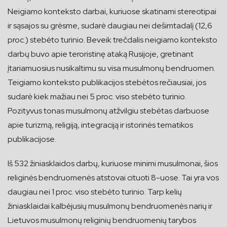
Neigiamo konteksto darbai, kuriuose skatinami stereotipai
ir sąsajos su grėsme, sudarė daugiau nei dešimtadalį (12,6
proc.) stebėto turinio. Beveik trečdalis neigiamo konteksto
darbų buvo apie teroristinę ataką Rusijoje, gretinant
įtariamuosius nusikaltimu su visa musulmonų bendruomen.
Teigiamo konteksto publikacijos stebėtos rečiausiai, jos
sudarė kiek mažiau nei 5 proc. viso stebėto turinio.
Pozityvus tonas musulmonų atžvilgiu stebėtas darbuose
apie turizmą, religiją, integraciją ir istorinės tematikos
publikacijose.
Iš 532 žiniasklaidos darbų, kuriuose minimi musulmonai, šios
religinės bendruomenės atstovai cituoti 8-uose. Tai yra vos
daugiau nei 1 proc. viso stebėto turinio. Tarp kelių
žiniasklaidai kalbėjusių musulmonų bendruomenės narių ir
Lietuvos musulmonų religinių bendruomenių tarybos