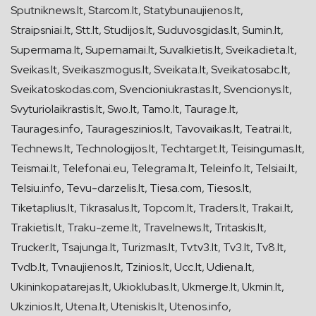
Sputniknews.lt, Starcom.lt, Statybunaujienos.lt,
Straipsniai.lt, Stt.lt, Studijos.lt, Suduvosgidas.lt, Sumin.lt,
Supermama.lt, Supernamai.lt, Suvalkietis.lt, Sveikadieta.lt,
Sveikas.lt, Sveikaszmogus.lt, Sveikata.lt, Sveikatosabc.lt,
Sveikatoskodas.com, Svencioniukrastas.lt, Svencionys.lt,
Svyturiolaikrastis.lt, Swo.lt, Tamo.lt, Taurage.lt,
Taurages.info, Taurageszinios.lt, Tavovaikas.lt, Teatrai.lt,
Technews.lt, Technologijos.lt, Techtarget.lt, Teisingumas.lt,
Teismai.lt, Telefonai.eu, Telegrama.lt, Teleinfo.lt, Telsiai.lt,
Telsiu.info, Tevu-darzelis.lt, Tiesa.com, Tiesos.lt,
Tiketaplius.lt, Tikrasalus.lt, Topcom.lt, Traders.lt, Trakai.lt,
Trakietis.lt, Traku-zeme.lt, Travelnews.lt, Tritaskis.lt,
Trucker.lt, Tsajunga.lt, Turizmas.lt, Tv.tv3.lt, Tv3.lt, Tv8.lt,
Tvdb.lt, Tvnaujienos.lt, Tzinios.lt, Ucc.lt, Udiena.lt,
Ukininkopatarejas.lt, Ukioklubas.lt, Ukmerge.lt, Ukmin.lt,
Ukzinios.lt, Utena.lt, Uteniskis.lt, Utenos.info,