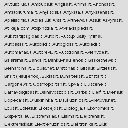
Alytusplius.lt, Ambuba.lt, Anglija.lt, Animal.lt, Anonsas.lt,
Antstoliurumai.lt, Anyksciai.lt, Anyksta.lt, Anykstenas.lt,
Apeliacinis.lt, Apiealu.lt, Arsa.lt, Artnews.lt, Asa.lt, Asvyras.lt,
Atlikejai.com, Atspindziai.lt, Atviraklaipeda.lt,
Aukstaitijosgidas.lt, Auto.lt , Auto.plius.lt/Tyrimai,
Autoasas.lt, Autobild.lt, Autogidas.lt, Autoledi.lt,
Automanas.lt, Autoreviu.lt, Autozona.lt, Avienybe.lt,
Balarama.lt, Bankai.lt, Banku-naujienos.lt, Basketnews.lt,
Bernardinai.lt, Biciulis.net, Birstonas.lt, Birzai.lt, Birzietis.lt,
Bns.lt (Naujienos), Budas.lt, Buhalteris.lt, Bznstart.lt,
Cargonews.lt, Cosmopolitan.lt, Cpva.lt, DJscene.lt,
Dainavosgidas.lt, Dainavoszodis.lt, Darbs.lt, Delfi.lt, Diena.lt,
Dopecars.lt, Druskininkai.lt, Dzukuzinios.lt, E-lietuva.net,
Ebus.lt, Edieta.lt, Ekoidejos.lt, Ekologija.lt, Ekonomika.lt,
Ekspertai.eu, Ekstremalas.lt, Elaima.lt, Elektrenai.lt,
Elektreniskis.lt, Elektrenuzinios.lt, Elektronika.lt, Eli.lt,