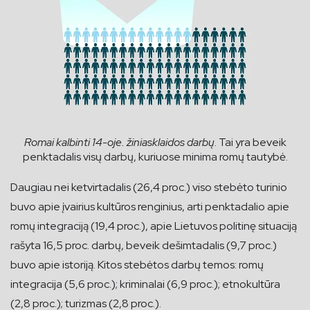
Romai kalbinti 14-oje. žiniasklaidos darbų
. Tai yra beveik
penktadalis visų darbų, kuriuose minima romų tautybė.
Daugiau nei ketvirtadalis (26,4 proc.) viso stebėto turinio
buvo apie įvairius kultūros renginius, arti penktadalio apie
romų integraciją (19,4 proc.), apie Lietuvos politinę situaciją
rašyta 16,5 proc. darbų, beveik dešimtadalis (9,7 proc.)
buvo apie istoriją. Kitos stebėtos darbų temos: romų
integracija (5,6 proc.); kriminalai (6,9 proc.); etnokultūra
(2,8 proc.); turizmas (2,8 proc.).