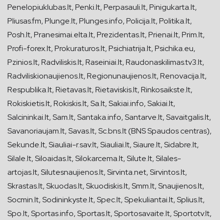
Penelopiuklubas.lt, Penki.lt, Perpasauli.lt, Pinigukarta.lt,
Pliusas.fm, Plunge.lt, Plunges.info, Policija.lt, Politika.lt,
Posh.lt, Pranesimai.elta.lt, Prezidentas.lt, Prienai.lt, Prim.lt,
Profi-forex.lt, Prokuraturos.lt, Psichiatrija.lt, Psichika.eu,
Pzinios.lt, Radviliskis.lt, Raseiniai.lt, Raudonaskilimas.tv3.lt,
Radviliskionaujienos.lt, Regionunaujienos.lt, Renovacija.lt,
Respublika.lt, Rietavas.lt, Rietaviskis.lt, Rinkosaikste.lt,
Rokiskietis.lt, Rokiskis.lt, Sa.lt, Sakiai.info, Sakiai.lt,
Salcininkai.lt, Sam.lt, Santaka.info, Santarve.lt, Savaitgalis.lt,
Savanoriaujam.lt, Savas.lt, Sc.bns.lt (BNS Spaudos centras),
Sekunde.lt, Siauliai-r.sav.lt, Siauliai.lt, Siaure.lt, Sidabre.lt,
Silale.lt, Siloaidas.lt, Silokarcema.lt, Silute.lt, Silales-
artojas.lt, Silutesnaujienos.lt, Sirvinta.net, Sirvintos.lt,
Skrastas.lt, Skuodas.lt, Skuodiskis.lt, Smm.lt, Snaujienos.lt,
Socmin.lt, Sodininkyste.lt, Spec.lt, Spekuliantai.lt, Splius.lt,
Spo.lt, Sportas.info, Sportas.lt, Sportosavaite.lt, Sportotv.lt,