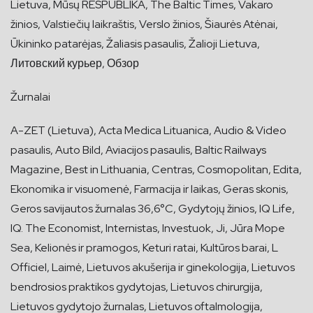
Lietuva, Mūsų RESPUBLIKA, The Baltic Times, Vakaro
žinios, Valstiečių laikraštis, Verslo žinios, Šiaurės Atėnai,
Ūkininko patarėjas, Žaliasis pasaulis, Žalioji Lietuva,
Литовский курьер, Обзор
Žurnalai
A-ZET (Lietuva), Acta Medica Lituanica, Audio & Video
pasaulis, Auto Bild, Aviacijos pasaulis, Baltic Railways
Magazine, Best in Lithuania, Centras, Cosmopolitan, Edita,
Ekonomika ir visuomenė, Farmacija ir laikas, Geras skonis,
Geros savijautos žurnalas 36,6°C, Gydytojų žinios, IQ Life,
IQ. The Economist, Internistas, Investuok, Ji, Jūra Mope
Sea, Kelionės ir pramogos, Keturi ratai, Kultūros barai, L
Officiel, Laimė, Lietuvos akušerija ir ginekologija, Lietuvos
bendrosios praktikos gydytojas, Lietuvos chirurgija,
Lietuvos gydytojo žurnalas, Lietuvos oftalmologija,