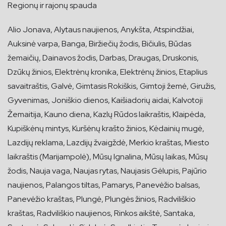
Regionų ir rajonų spauda
Alio Jonava, Alytaus naujienos, Anykšta, Atspindžiai,
Auksinė varpa, Banga, Biržiečių žodis, Bičiulis, Būdas
žemaičių, Dainavos žodis, Darbas, Draugas, Druskonis,
Dzūkų žinios, Elektrėnų kronika, Elektrėnų žinios, Etaplius
savaitraštis, Galvė, Gimtasis Rokiškis, Gimtoji žemė, Giružis,
Gyvenimas, Joniškio dienos, Kaišiadorių aidai, Kalvotoji
Žemaitija, Kauno diena, Kazlų Rūdos laikraštis, Klaipėda,
Kupiškėnų mintys, Kuršėnų krašto žinios, Kėdainių mugė,
Lazdijų reklama, Lazdijų žvaigždė, Merkio kraštas, Miesto
laikraštis (Marijampolė), Mūsų Ignalina, Mūsų laikas, Mūsų
žodis, Nauja vaga, Naujas rytas, Naujasis Gėlupis, Pajūrio
naujienos, Palangos tiltas, Pamarys, Panevėžio balsas,
Panevėžio kraštas, Plungė, Plungės žinios, Radviliškio
kraštas, Radviliškio naujienos, Rinkos aikštė, Santaka,