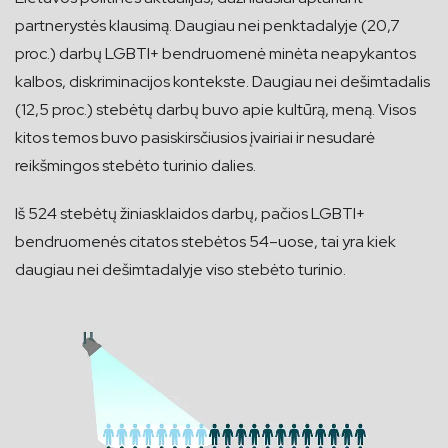
partnerystės klausimą. Daugiau nei penktadalyje (20,7
proc.) darbų LGBTI+ bendruomenė minėta neapykantos
kalbos, diskriminacijos kontekste. Daugiau nei dešimtadalis
(12,5 proc.) stebėtų darbų buvo apie kultūrą, meną. Visos
kitos temos buvo pasiskirsčiusios įvairiai ir nesudarė
reikšmingos stebėto turinio dalies.
Iš 524 stebėtų žiniasklaidos darbų, pačios LGBTI+
bendruomenės citatos stebėtos 54–uose, tai yra kiek
daugiau nei dešimtadalyje viso stebėto turinio.