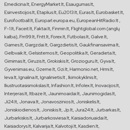
Emedicina.lt, EnergyMarket.lt, Esaugumas.lt,
Esinvesticijos.lt, Etaplius.lt, Eu2013.lt, Euras.lt, Eurobasket.lt,
Eurofootball.lt, Europarl.europa.eu, EuropeanHitRadio.lt ,
F-1.lt, Faceit.lt, Faktai.lt, Finmin.lt, Flightglobal.com (anglų
kalba), Fm99.lt, Fntt.lt, Forex.lt, Futbolas.lt, Galve.lt,
Games.lt, Gargzdai.lt, Gargzdietis.lt, Gaukfinansavima.lt,
Gelbvaik.lt, Gelsistemos.lt, Geopolitika.lt, Geradieta.lt,
Gimimas.lt, Giruzis.lt, Grokiskis.lt, Grozioguru.lt, Gyva.lt,
Gyvenimas.eu, Gzeme.lt, Gzi.lt, Harmonio.net, Hrmi.lt,
Ieva.lt, Ignalina.lt, Ignalinietis.lt , Ikimokyklinis.lt,
Iliustruotasismokslas.lt, Infashion.lt, Infolex.lt, Inovacijos.lt,
Interjeras.lt, Itbaze.lt, Jaunimoaidai.lt, Jaunimogidas.lt,
Ji24.lt, Jonava.lt, Jonavoszinios.lt, Joniskelis.lt,
Joniskiodienos.lt, Joniskis.lt, Jp.lt, Jura24.lt, Jurbarkas.lt,
Jurbarkiskis.lt, Jurbarkosviesa.lt, Kaisiadoriuaidai.lt,
Kaisiadorys.lt, Kalvarija.lt, Kalvotoji.lt, Kasdien.lt,