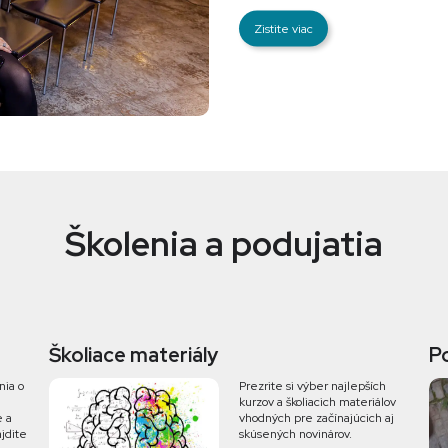
Zistite viac
Školenia a podujatia
Školiace materiály
P
nia o
Prezrite si výber najlepších
kurzov a školiacich materiálov
e a
vhodných pre začínajúcich aj
jdite
skúsených novinárov.