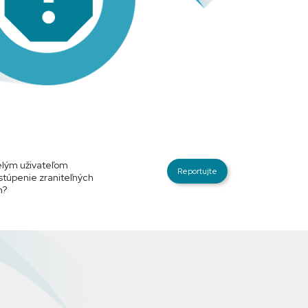
lým uživateľom
Reportujte
stúpenie zraniteľných
h?