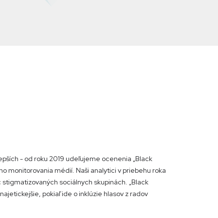
pších - od roku 2019 udeľujeme ocenenia „Black
ho monitorovania médií. Naši analytici v priebehu roka
c stigmatizovaných sociálnych skupinách. „Black
najetickejšie, pokiaľ ide o inklúzie hlasov z radov