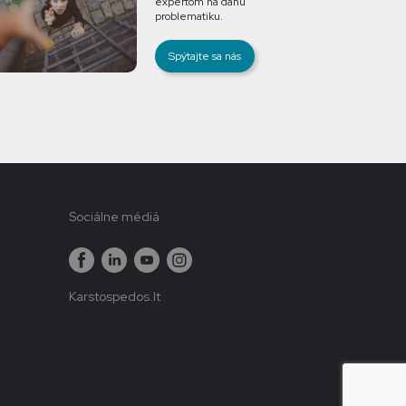
expertom na danú
problematiku.
Spýtajte sa nás
Sociálne médiá
Karstospedos.lt