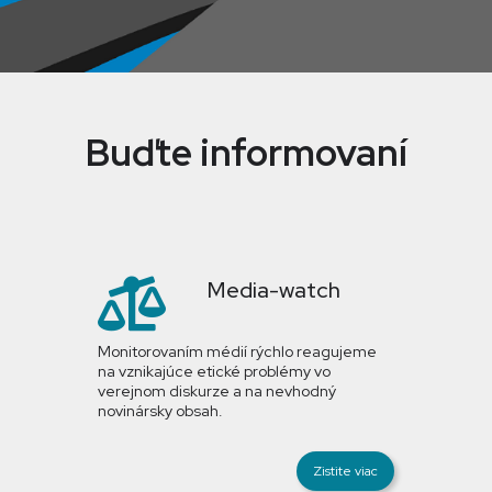
Buďte informovaní
Media-watch
Monitorovaním médií rýchlo reagujeme
na vznikajúce etické problémy vo
verejnom diskurze a na nevhodný
novinársky obsah.
Zistite viac