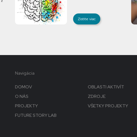
 z
Zistite viac
Navigácia
DOMOV
OBLASTI AKTIVÍT
O NÁS
ZDROJE
PROJEKTY
VŠETKY PROJEKTY
FUTURE STORY LAB