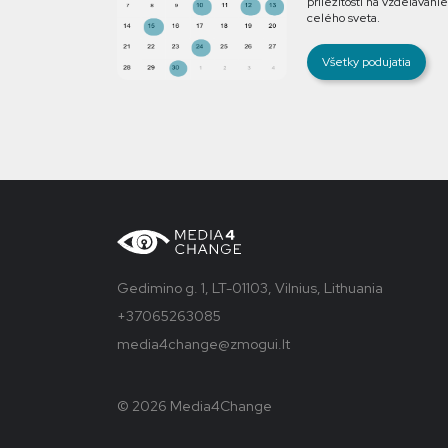
príležitosti na vzdelávanie
celého sveta.
Všetky podujatia
Gedimino g. 1, LT-01103, Vilnius, Lithuania
+37065263085
media4change@zmogui.lt
© 2026 Media4Change