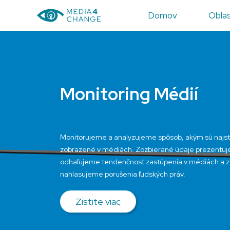
Domov
Oblas
Monitoring Médií
Monitorujeme a analyzujeme spôsob, akým sú najsti
zobrazené v médiách. Zozbierané údaje prezentuje
odhaľujeme tendenčnosť zastúpenia v médiách a 
nahlasujeme porušenia ľudských práv.
Zistite viac