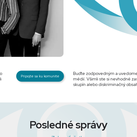
o
Buďte zodpovedným a uvedome
Pripojte sa ku komunite
i
médií. Všimli ste si nevhodné za
skupín alebo diskriminačný obsa
Posledné správy