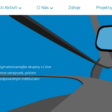
ti Aktivít
O Nás
Zdroje
Projekt
gmatizovanejšie skupiny v Litve
me verejnosti, pričom
zodpovedným inštitúciám