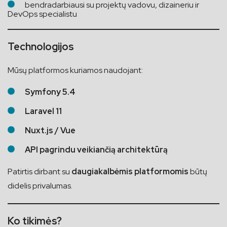
bendradarbiausi su projektų vadovu, dizaineriu ir
DevOps specialistu
Technologijos
Mūsų platformos kuriamos naudojant:
Symfony 5.4
Laravel 11
Nuxt.js / Vue
API pagrindu veikiančią architektūrą
Patirtis dirbant su
daugiakalbėmis platformomis
būtų
didelis privalumas.
Ko tikimės?