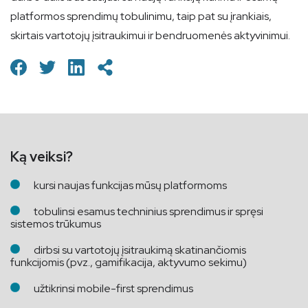
platformos sprendimų tobulinimu, taip pat su įrankiais,
skirtais vartotojų įsitraukimui ir bendruomenės aktyvinimui.
Ką veiksi?
kursi naujas funkcijas mūsų platformoms
tobulinsi esamus techninius sprendimus ir spręsi
sistemos trūkumus
dirbsi su vartotojų įsitraukimą skatinančiomis
funkcijomis (pvz., gamifikacija, aktyvumo sekimu)
užtikrinsi mobile-first sprendimus