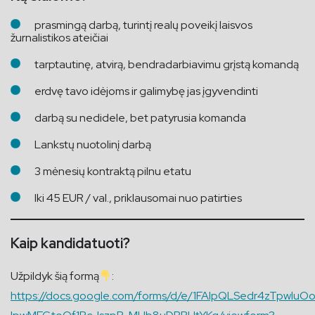
prasmingą darbą, turintį realų poveikį laisvos
žurnalistikos ateičiai
tarptautinę, atvirą, bendradarbiavimu grįstą komandą
erdvę tavo idėjoms ir galimybę jas įgyvendinti
darbą su nedidele, bet patyrusia komanda
Lankstų nuotolinį darbą
3 mėnesių kontraktą pilnu etatu
Iki 45 EUR / val., priklausomai nuo patirties
Kaip kandidatuoti?
Užpildyk šią formą
:
https://docs.google.com/forms/d/e/1FAIpQLSedr4zTpwluO