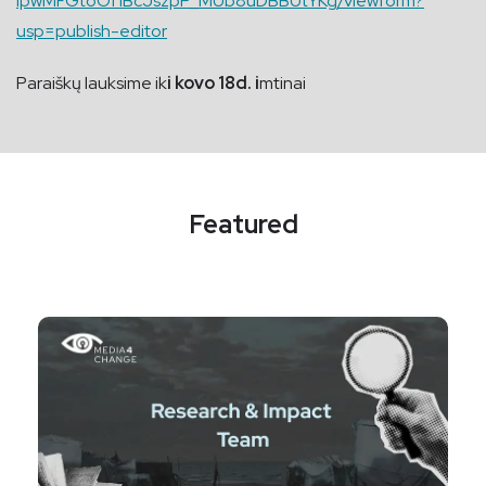
IpwMFGtoOf1BcJszpP_MUb8uDBBUtYKg/viewform?
usp=publish-editor
Paraiškų lauksime ik
i kovo 18d. i
mtinai
Featured