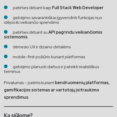
patirties dirbant kaip
Full Stack Web Developer
gebėjimo savarankiškai įgyvendinti funkcijas nuo
idėjos iki veikiančio sprendimo
patirties dirbant su
API pagrindu veikiančiomis
sistemomis
dėmesio UX ir dizaino detalėms
mobile-first požiūrio kuriant platformas
gebėjimo planuoti darbus ir pateikti realistiškus
terminus
Privalumas – patirtis kuriant
bendruomenių platformas,
gamifikacijos sistemas ar vartotojų įsitraukimo
sprendimus
.
Ką siūlome?