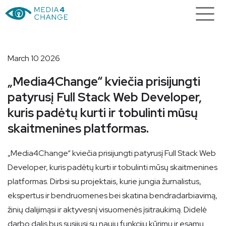
March 10 2026
„Media4Change“ kviečia prisijungti
patyrusį Full Stack Web Developer,
kuris padėtų kurti ir tobulinti mūsų
skaitmenines platformas.
„Media4Change“ kviečia prisijungti patyrusį Full Stack Web
Developer, kuris padėtų kurti ir tobulinti mūsų skaitmenines
platformas. Dirbsi su projektais, kurie jungia žurnalistus,
ekspertus ir bendruomenes bei skatina bendradarbiavimą,
žinių dalijimąsi ir aktyvesnį visuomenės įsitraukimą. Didelė
darbo dalis bus susijusi su naujų funkcijų kūrimu ir esamų