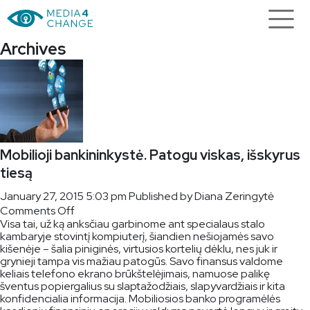
Archives
Mobilioji bankininkystė. Patogu viskas, išskyrus
tiesą
January 27, 2015 5:03 pm
Published by
Diana Zeringytė
on
Comments Off
Visa tai, už ką anksčiau garbinome ant specialaus stalo
Mobilioji
kambaryje stovintį kompiuterį, šiandien nešiojamės savo
bankininkystė.
kišenėje – šalia piniginės, virtusios kortelių dėklu, nes juk ir
Patogu
grynieji tampa vis mažiau patogūs. Savo finansus valdome
viskas,
keliais telefono ekrano brūkštelėjimais, namuose palikę
išskyrus
šventus popiergalius su slaptažodžiais, slapyvardžiais ir kita
tiesą
konfidencialia informacija. Mobiliosios banko programėlės