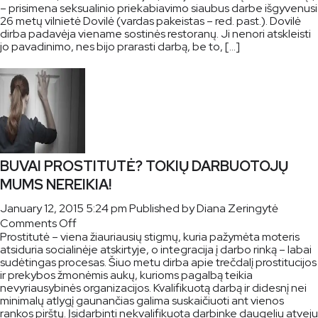
– prisimena seksualinio priekabiavimo siaubus darbe išgyvenusi
visuomenė
26 metų vilnietė Dovilė (vardas pakeistas – red. past.). Dovilė
pasakė
dirba padavėja viename sostinės restoranų. Ji nenori atskleisti
Taip
jo pavadinimo, nes bijo prarasti darbą, be to, […]
BUVAI PROSTITUTĖ? TOKIŲ DARBUOTOJŲ
MUMS NEREIKIA!
January 12, 2015 5:24 pm
Published by
Diana Zeringytė
on
Comments Off
Prostitutė – viena žiauriausių stigmų, kuria pažymėta moteris
BUVAI
atsiduria socialinėje atskirtyje, o integracija į darbo rinką – labai
PROSTITUTĖ?
sudėtingas procesas. Šiuo metu dirba apie trečdalį prostitucijos
TOKIŲ
ir prekybos žmonėmis aukų, kurioms pagalbą teikia
DARBUOTOJŲ
nevyriausybinės organizacijos. Kvalifikuotą darbą ir didesnį nei
MUMS
minimalų atlygį gaunančias galima suskaičiuoti ant vienos
NEREIKIA!
rankos pirštų. Įsidarbinti nekvalifikuota darbinke daugeliu atveju