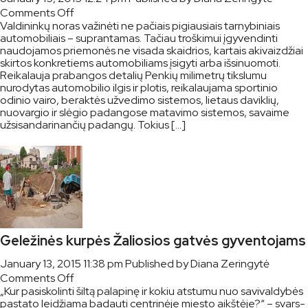
on
Comments Off
Valdininkų noras važinėti ne pačiais pigiausiais tarnybiniais
Viešieji
automobiliais – suprantamas. Tačiau troškimui įgyvendinti
pirkimai
naudojamos priemonės ne visada skaidrios, kartais akivaizdžiai
pildo
skirtos konkretiems automobiliams įsigyti arba išsinuomoti.
valdininkų
Reikalauja prabangos detalių Penkių milimetrų tikslumu
svajones
nurodytas automobilio ilgis ir plotis, reikalaujama sportinio
odinio vairo, beraktės užvedimo sistemos, lietaus daviklių,
nuovargio ir slėgio padangose matavimo sistemos, savaime
užsisandarinančių padangų. Tokius […]
Geležinės kurpės Žaliosios gatvės gyventojams
January 13, 2015 11:38 pm
Published by
Diana Zeringytė
on
Comments Off
„Kur pa­si­sko­lin­ti šil­tą pa­la­pi­nę ir ko­kiu at­stu­mu nuo sa­vi­val­dy­bės
Geležinės
pa­sta­to lei­džia­ma ba­dau­ti cen­tri­nė­je mies­to aikš­tė­je?“ – svars­
kurpės