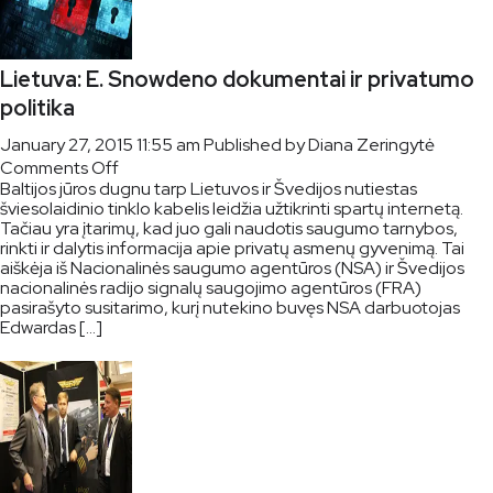
Lietuva: E. Snowdeno dokumentai ir privatumo
politika
January 27, 2015 11:55 am
Published by
Diana Zeringytė
on
Comments Off
Baltijos jūros dugnu tarp Lietuvos ir Švedijos nutiestas
Lietuva:
šviesolaidinio tinklo kabelis leidžia užtikrinti spartų internetą.
E.
Tačiau yra įtarimų, kad juo gali naudotis saugumo tarnybos,
Snowdeno
rinkti ir dalytis informacija apie privatų asmenų gyvenimą. Tai
dokumentai
aiškėja iš Nacionalinės saugumo agentūros (NSA) ir Švedijos
ir
nacionalinės radijo signalų saugojimo agentūros (FRA)
privatumo
pasirašyto susitarimo, kurį nutekino buvęs NSA darbuotojas
Edwardas […]
politika