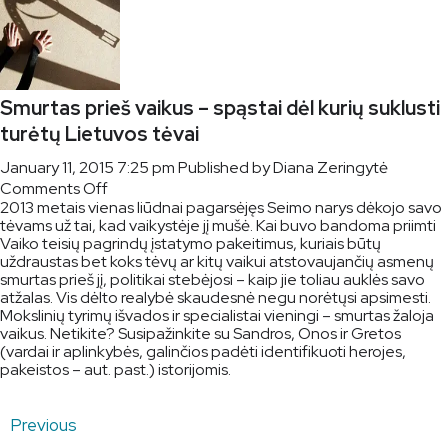
Smurtas prieš vaikus – spąstai dėl kurių suklusti
turėtų Lietuvos tėvai
January 11, 2015 7:25 pm
Published by
Diana Zeringytė
on
Comments Off
2013 metais vienas liūdnai pagarsėjęs Seimo narys dėkojo savo
Smurtas
tėvams už tai, kad vaikystėje jį mušė. Kai buvo bandoma priimti
prieš
Vaiko teisių pagrindų įstatymo pakeitimus, kuriais būtų
vaikus
uždraustas bet koks tėvų ar kitų vaikui atstovaujančių asmenų
–
smurtas prieš jį, politikai stebėjosi – kaip jie toliau auklės savo
spąstai
atžalas. Vis dėlto realybė skaudesnė negu norėtųsi apsimesti.
dėl
Mokslinių tyrimų išvados ir specialistai vieningi – smurtas žaloja
vaikus. Netikite? Susipažinkite su Sandros, Onos ir Gretos
kurių
(vardai ir aplinkybės, galinčios padėti identifikuoti herojes,
suklusti
pakeistos – aut. past.) istorijomis.
turėtų
Lietuvos
Posts
tėvai
Previous
pagination