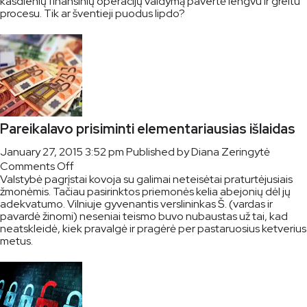
kasdienių finansinių operacijų valdymą pavertė lengvu ir greitu
procesu. Tik ar šventieji puodus lipdo?
Pareikalavo prisiminti elementariausias išlaidas
January 27, 2015 3:52 pm
Published by
Diana Zeringytė
on
Comments Off
Valstybė pagrįstai kovoja su galimai neteisėtai praturtėjusiais
Pareikalavo
žmonėmis. Tačiau pasirinktos priemonės kelia abejonių dėl jų
prisiminti
adekvatumo. Vilniuje gyvenantis verslininkas Š. (vardas ir
elementariausias
pavardė žinomi) neseniai teismo buvo nubaustas už tai, kad
išlaidas
neatskleidė, kiek pravalgė ir pragėrė per pastaruosius ketverius
metus.