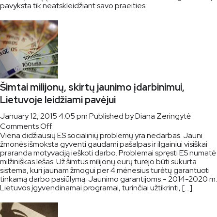
pavyksta tik neatskleidžiant savo praeities.
Šimtai milijonų, skirtų jaunimo įdarbinimui,
Lietuvoje leidžiami pavėjui
January 12, 2015 4:05 pm
Published by
Diana Zeringytė
on
Comments Off
Viena didžiausių ES socialinių problemų yra nedarbas. Jauni
Šimtai
žmonės išmoksta gyventi gaudami pašalpas ir ilgainiui visiškai
milijonų,
praranda motyvaciją ieškoti darbo. Problemai spręsti ES numatė
skirtų
milžiniškas lėšas. Už šimtus milijonų eurų turėjo būti sukurta
jaunimo
sistema, kuri jaunam žmogui per 4 mėnesius turėtų garantuoti
įdarbinimui,
tinkamą darbo pasiūlymą. Jaunimo garantijoms – 2014-2020 m.
Lietuvoje
Lietuvos įgyvendinamai programai, turinčiai užtikrinti, […]
leidžiami
pavėjui