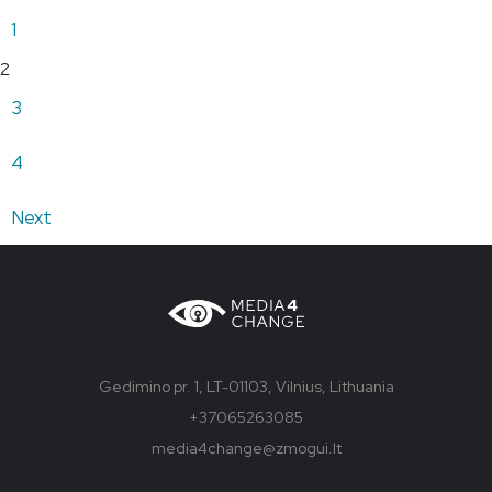
1
2
3
4
Next
Gedimino pr. 1, LT-01103, Vilnius, Lithuania
+37065263085
media4change@zmogui.lt