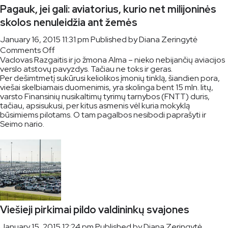
Pagauk, jei gali: aviatorius, kurio net milijoninės
skolos nenuleidžia ant žemės
January 16, 2015 11:31 pm
Published by
Diana Zeringytė
on
Comments Off
Vaclovas Razgaitis ir jo žmona Alma – nieko nebijančių aviacijos
Pagauk,
verslo atstovų pavyzdys. Tačiau ne toks ir geras.
jei
Per dešimtmetį sukūrusi keliolikos įmonių tinklą, šiandien pora,
gali:
viešai skelbiamais duomenimis, yra skolinga bent 15 mln. litų,
aviatorius,
varsto Finansinių nusikaltimų tyrimų tarnybos (FNTT) duris,
kurio
tačiau, apsisukusi, per kitus asmenis vėl kuria mokyklą
net
būsimiems pilotams. O tam pagalbos nesibodi paprašyti ir
Seimo nario.
milijoninės
skolos
nenuleidžia
ant
žemės
Viešieji pirkimai pildo valdininkų svajones
January 15, 2015 12:24 pm
Published by
Diana Zeringytė