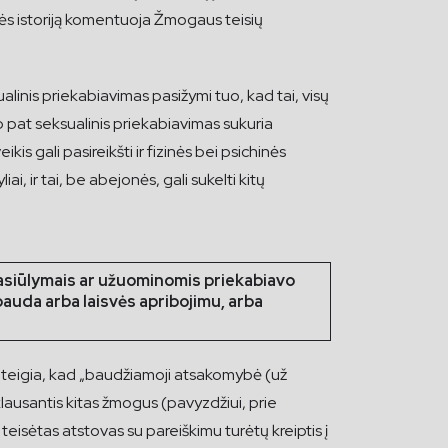
ilės istoriją komentuoja Žmogaus teisių
alinis priekabiavimas pasižymi tuo, kad tai, visų
 pat seksualinis priekabiavimas sukuria
is gali pasireikšti ir fizinės bei psichinės
i, ir tai, be abejonės, gali sukelti kitų
pasiūlymais ar užuominomis priekabiavo
auda arba laisvės apribojimu, arba
ė teigia, kad „baudžiamoji atsakomybė (už
iklausantis kitas žmogus (pavyzdžiui, prie
isėtas atstovas su pareiškimu turėtų kreiptis į