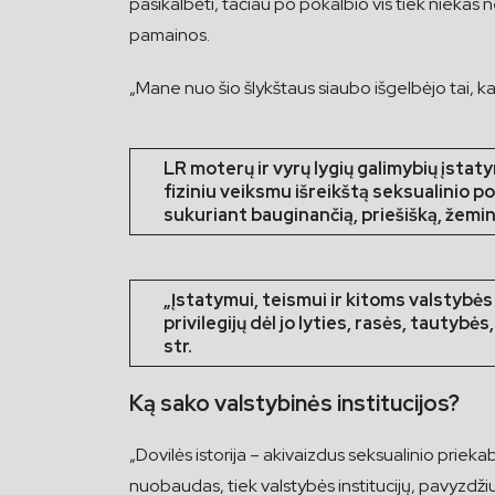
pasikalbėti, tačiau po pokalbio vis tiek niekas
pamainos.
„Mane nuo šio šlykštaus siaubo išgelbėjo tai, ka
LR moterų ir vyrų lygių galimybių įstat
fiziniu veiksmu išreikštą seksualinio p
sukuriant bauginančią, priešišką, žemina
„Įstatymui, teismui ir kitoms valstybė
privilegijų dėl jo lyties, rasės, tautybės
str.
Ką sako valstybinės institucijos?
„Dovilės istorija – akivaizdus seksualinio priek
nuobaudas, tiek valstybės institucijų, pavyzdžiu