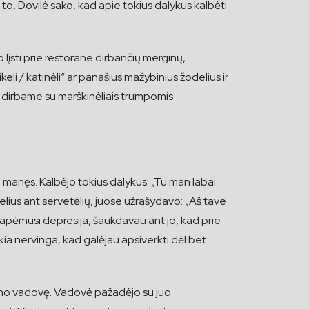
 to, Dovilė sako, kad apie tokius dalykus kalbėti
lįsti prie restorane dirbančių merginų,
ikeli / katinėli“ ar panašius mažybinius žodelius ir
es dirbame su marškinėliais trumpomis
e manęs. Kalbėjo tokius dalykus: „Tu man labai
telius ant servetėlių, juose užrašydavo: „Aš tave
uvo apėmusi depresija, šaukdavau ant jo, kad prie
kia nervinga, kad galėjau apsiverkti dėl bet
orano vadovę. Vadovė pažadėjo su juo