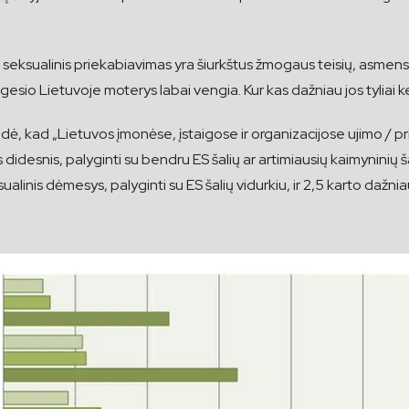
rs seksualinis priekabiavimas yra šiurkštus žmogaus teisių, asme
esio Lietuvoje moterys labai vengia. Kur kas dažniau jos tyliai ke
idė, kad „Lietuvos įmonėse, įstaigose ir organizacijose ujimo /
esnis, palyginti su bendru ES šalių ar artimiausių kaimyninių šali
nis dėmesys, palyginti su ES šalių vidurkiu, ir 2,5 karto dažniau,