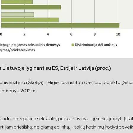
Lietuvoje lyginant su ES, Estija ir Latvija (proc.)
 universiteto (Škotija) ir Higienos instituto bendro projekto „Smur
 duomenys, 2012 m.
, nors patiria seksualinį priekabiavimą, – jį sunku įrodyti. Įsta
 jam priešišką, neigiamą aplinką, – tokių ketinimų įrodyti beveik 