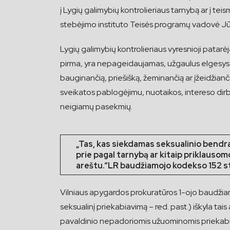
į Lygių galimybių kontrolieriaus tarnybą ar į te
stebėjimo instituto Teisės programų vadovė Jū
Lygių galimybių kontrolieriaus vyresnioji patarė
pirma, yra nepageidaujamas, užgaulus elgesys. 
bauginančią, priešišką, žeminančią ar įžeidžiančią
sveikatos pablogėjimu, nuotaikos, intereso dirbti 
neigiamų pasekmių.
„Tas, kas siekdamas seksualinio bendra
prie pagal tarnybą ar kitaip priklauso
areštu.“
LR baudžiamojo kodekso 152 str
Vilniaus apygardos prokuratūros 1-ojo baudžiam
seksualinį priekabiavimą – red. past.) iškyla tai
pavaldinio nepadoriomis užuominomis priekabiau