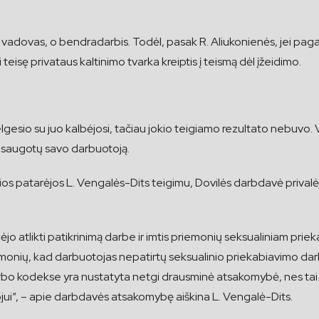
e vadovas, o bendradarbis. Todėl, pasak R. Aliukonienės, jei pag
eisę privataus kaltinimo tvarka kreiptis į teismą dėl įžeidimo.
lgesio su juo kalbėjosi, tačiau jokio teigiamo rezultato nebuvo. 
psaugotų savo darbuotoją.
sios patarėjos L. Vengalės-Dits teigimu, Dovilės darbdavė prival
o atlikti patikrinimą darbe ir imtis priemonių seksualiniam priek
emonių, kad darbuotojas nepatirtų seksualinio priekabiavimo da
rbo kodekse yra nustatyta netgi drausminė atsakomybė, nes tai š
jui“, – apie darbdavės atsakomybę aiškina L. Vengalė-Dits.