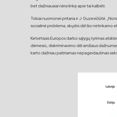
bet dažniausiai nėra linkę apie tai kalbėti.
Tokiai nuomonei pritaria ir J. Guzevičiūtė: „No
socialinė problema, skųstis dėl šio netinkamo elg
Ketvirtasis Europos darbo sąlygų tyrimas atskle
dėmesio, diskriminavimo dėl amžiaus dažnumas did
karto dažniau patiriamas nepageidautinas seksuali