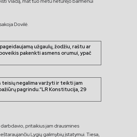
leisti Vladą, mat tuo metu neturėjo barmenui
sakoja Dovilė.
nepageidaujamą užgaulų, žodžiu, raštu ar
jo poveikis pakenkti asmens orumui, ypač
eisių negalima varžyti ir teikti jam
r pažiūrų pagrindu.“
LR Konstitucija, 29
ek darbdavio, pritaikius jam drausmines
rieštaraujančiu Lygių galimybių įstatymui. Tiesa,