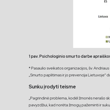
1 pav. Psichologinio smurto darbe apraiškos 
* Pasaulio sveikatos organizacijos, šv. Andriaus
„Smurto paplitimas ir jo prevencija Lietuvoje“
Sunku įrodyti teisme
„Pagrindinė problema, kodėl žmonės nerašo skundų
pavyzdžiui, kad norėta žmogų pažeminti ir sukurti