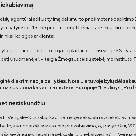
riekabiavimą
sių agentūrai atlikus tyrimą dėl smurto prieš moteris paplitimo
ą yra patyrusios 45–55 proc. moterų. Dažniausiai seksualinis pri
ininkai, kolegos ar klientai.
s lyties pagrindu forma, kuri gana plačiai paplitusi visoje ES. Da
 padėtį visuomenėje“, – teigia Žmogaus teisių stebėjimo institut
oginė diskriminacija dėl lyties. Nors Lietuvoje bylų dėl sek
kuria susiduria kas antra moteris Europoje.“
Leidinys „Profsą
 bet nesiskundžiu
ėja L. Vengalė-Dits sako, kad Lietuvoje seksualinis priekabiavima
a trys skundai dėl seksualinio priekabiavimo, o, pavyzdžiui, 201
 šalyje žmonės nepatiria seksualinio priekabiavimo? L. Vengalė-Di