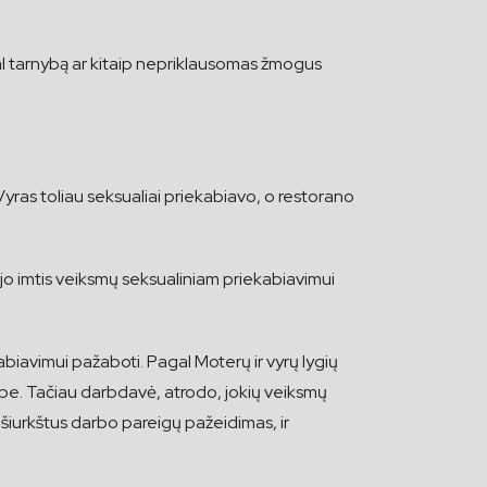
al tarnybą ar kitaip nepriklausomas žmogus
Vyras toliau seksualiai priekabiavo, o restorano
ėjo imtis veiksmų seksualiniam priekabiavimui
abiavimui pažaboti. Pagal Moterų ir vyrų lygių
rbe. Tačiau darbdavė, atrodo, jokių veiksmų
iurkštus darbo pareigų pažeidimas, ir