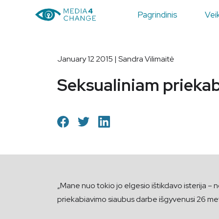
Pagrindinis
Veik
January 12 2015 | Sandra Vilimaitė
Seksualiniam prieka
„Mane nuo tokio jo elgesio ištikdavo isterija – no
priekabiavimo siaubus darbe išgyvenusi 26 metų 