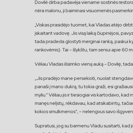
Dovilė dirba padavėja viename sostinės restoranų
nėra malonu, ji baiminasi visuomenės pasmerkim
„Viskas prasidėjo tuomet, kai Vladas atėjo dirb
įskaitant vadovę. Jis visą laiką čiupinėjosi, pavyz
tada pradeda glostyti merginai ranką, paskui kyl
rankovėmis). Tai – šlykštu, tam seniui apie 60 me
Vėliau Vladas išsirinko vieną auką – Dovilę, tad
„Jis pradėjo mane persekioti, nuolat stengdavosi
panaši į mano dukrą, tu tokia graži, esi gražiaus
myliu.“ Vėliau jis ir tiesiogiai vis kartodavo, ka
manęs nelįstų, rėkdavau, kad atsikabintų, tačiau
kokios smulkmenos“, – nelengvus savo išgyveni
Supratusi, jog su barmenu Vladu susitarti, kad j