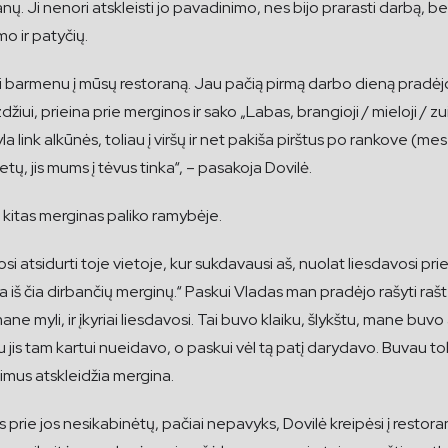
. Ji nenori atskleisti jo pavadinimo, nes bijo prarasti darbą, be
o ir patyčių.
ti barmenu į mūsų restoraną. Jau pačią pirmą darbo dieną pradėjo 
džiui, prieina prie merginos ir sako „Labas, brangioji / mieloji / zu
a link alkūnės, toliau į viršų ir net pakiša pirštus po rankove (m
tų, jis mums į tėvus tinka“, – pasakoja Dovilė.
a kitas merginas paliko ramybėje.
 atsidurti toje vietoje, kur sukdavausi aš, nuolat liesdavosi pri
ia iš čia dirbančių merginų.“ Paskui Vladas man pradėjo rašyti raš
d mane myli, ir įkyriai liesdavosi. Tai buvo klaiku, šlykštu, mane b
 jis tam kartui nueidavo, o paskui vėl tą patį darydavo. Buvau to
mus atskleidžia mergina.
is prie jos nesikabinėtų, pačiai nepavyks, Dovilė kreipėsi į rest