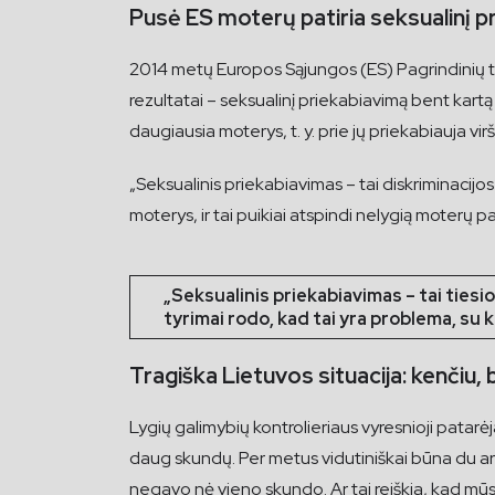
Pusė ES moterų patiria seksualinį p
2014 metų Europos Sąjungos (ES) Pagrindinių tei
rezultatai – seksualinį priekabiavimą bent kart
daugiausia moterys, t. y. prie jų priekabiauja virš
„Seksualinis priekabiavimas – tai diskriminacijo
moterys, ir tai puikiai atspindi nelygią moterų
„Seksualinis priekabiavimas – tai tiesi
tyrimai rodo, kad tai yra problema, su 
Tragiška Lietuvos situacija: kenčiu,
Lygių galimybių kontrolieriaus vyresnioji patar
daug skundų. Per metus vidutiniškai būna du arb
negavo nė vieno skundo. Ar tai reiškia, kad mūsų