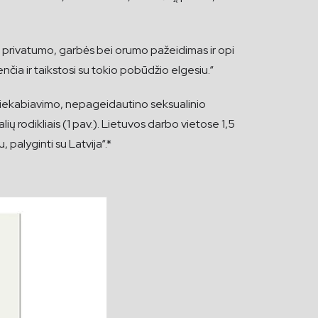
ns privatumo, garbės bei orumo pažeidimas ir opi
nčia ir taikstosi su tokio pobūdžio elgesiu.“
 priekabiavimo, nepageidautino seksualinio
ų rodikliais (1 pav.). Lietuvos darbo vietose 1,5
 palyginti su Latvija“.*