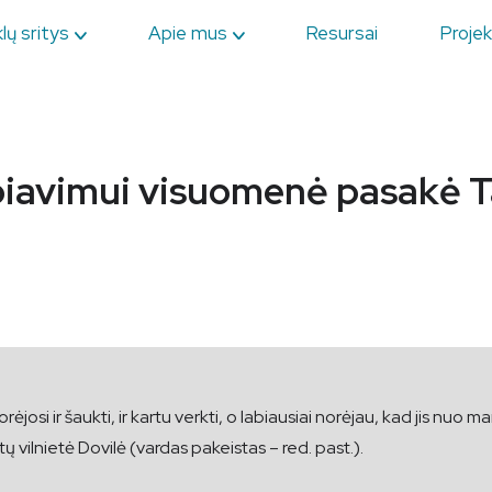
lų sritys
Apie mus
Resursai
Projek
biavimui visuomenė pasakė T
rėjosi ir šaukti, ir kartu verkti, o labiausiai norėjau, kad jis nuo 
vilnietė Dovilė (vardas pakeistas – red. past.).