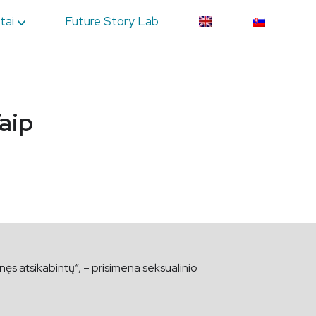
tai
Future Story Lab
aip
manęs atsikabintų“, – prisimena seksualinio