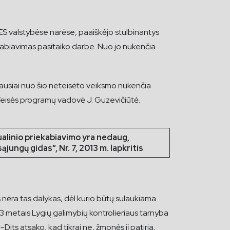
 ES valstybėse narėse, paaiškėjo stulbinantys
ekabiavimas pasitaiko darbe. Nuo jo nukenčia
žniausiai nuo šio neteisėto veiksmo nukenčia
o Teisės programų vadovė J. Guzevičiūtė.
sualinio priekabiavimo yra nedaug,
jungų gidas“, Nr. 7, 2013 m. lapkritis
s nėra tas dalykas, dėl kurio būtų sulaukiama
3 metais Lygių galimybių kontrolieriaus tarnyba
ts atsako, kad tikrai ne, žmonės jį patiria,