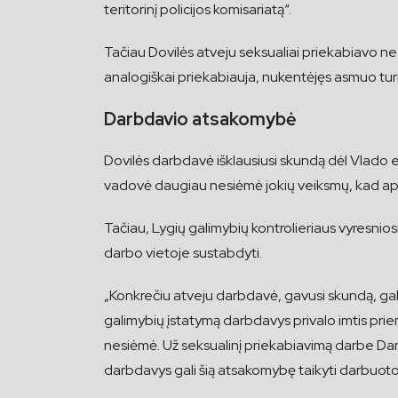
teritorinį policijos komisariatą“.
Tačiau Dovilės atveju seksualiai priekabiavo n
analogiškai priekabiauja, nukentėjęs asmuo turi t
Darbdavio atsakomybė
Dovilės darbdavė išklausiusi skundą dėl Vlado e
vadovė daugiau nesiėmė jokių veiksmų, kad a
Tačiau, Lygių galimybių kontrolieriaus vyresnio
darbo vietoje sustabdyti.
„Konkrečiu atveju darbdavė, gavusi skundą, galėj
galimybių įstatymą darbdavys privalo imtis pri
nesiėmė. Už seksualinį priekabiavimą darbe Da
darbdavys gali šią atsakomybę taikyti darbuoto