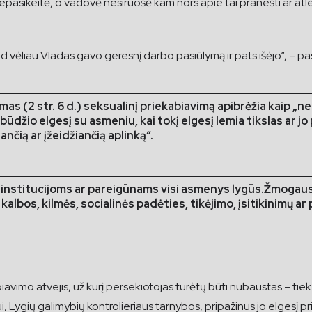
 nepasikeitė, o vadovė nesiruošė kam nors apie tai pranešti ar at
d vėliau Vladas gavo geresnį darbo pasiūlymą ir pats išėjo“, – pa
ymas (2 str. 6 d.) seksualinį priekabiavimą apibrėžia kaip „
obūdžio elgesį su asmeniu, kai tokį elgesį lemia tikslas ar 
nčią ar įžeidžiančią aplinką“.
s institucijoms ar pareigūnams visi asmenys lygūs.
Žmogaus t
, kalbos, kilmės, socialinės padėties, tikėjimo, įsitikinimų a
abiavimo atvejis, už kurį persekiotojas turėtų būti nubaustas – ti
i, Lygių galimybių kontrolieriaus tarnybos, pripažinus jo elgesį p