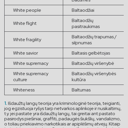
White people
Baltaodžiai
Baltaodžių
White flight
pasitraukimas
Baltaodžių trapumas /
White fragility
silpnumas
White savior
Baltasis gelbėtojas
White supremacy
Baltaodžių viršenybė
White supremacy
Baltaodžių viršenybės
culture
kultūra
Whiteness
Baltumas
Išdaužtų langų teorija yra kriminologinė teorija, teigianti,
jog egzistuoja ryšys tarp netvarkos aplinkoje ir nusikaltimų,
t.y. jei pastate yra išdaužtų langų, tai greitai ant pastato
pasirodys piešiniai, graffiti, padaugės šiukšlių, vandalizmo,
o toliau priekiavimo narkotikais ar apiplėšimų atvejų. Kitaip