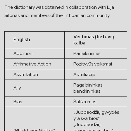
The dictionary was obtained in collaboration with Lija
Siliunas and members of the Lithuanian community.
Vertimas į lietuvių
English
kalba
Abolition
Panaikinimas
Affirmative Action
Pozityvūs veiksmai
Assimilation
Asimiliacija
Pagalbininkas,
Ally
bendrininkas
Bias
Šališkumas
„Juodaodžių gyvybės
yra svarbios“,
„Juodaodžių
“Black Lives Matter”
gyvenimai svarbūs“,