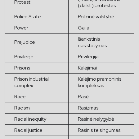
Protest
(daikt.) protestas
Police State
Policinė valstybė
Power
Galia
Išankstinis
Prejudice
nusistatymas
Privilege
Privilegija
Prisons
Kalėjimai
Prison industrial
Kalėjimo pramoninis
complex
kompleksas
Race
Rasė
Racism
Rasizmas
Racial inequity
Rasinė nelygybė
Racial justice
Rasinis teisingumas