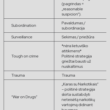
(pagrindas =
„reasonable
suspicion“).
Pavaldumas /
Subordination
subordinacija
Surveillance
Sekimas / priežiūra
*nėra lietuviško
atitikmens*
Tough on crime
Politinė strategija
griežtai bausti už
nusikaltimus
Trauma
Trauma
„Karas su Narkotikais“
– politinė strategija
skirta sustabdyti
“War on Drugs”
neteisėtą narkotikų
vartojimą didinant
bausmes