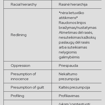
Racial hierarchy
Rasinė hierarchija
*nėra lietuviško
atitikmens*
Raudonos linijos
braižymas/nustatymas
Atmetimas dėl rasės,
Redlining
nesuteikimas kažkokių
paslaugų dėl rasės
arba suteikiamas
nelygiomis
galimybėmis
Oppression
Priespauda
Presumption of
Nekaltumo
innocence
prezumpcija
Presumption of guilt
Kaltės prezumpcija
Profiling
Profiliavimas
(vksm.) protestuoti;