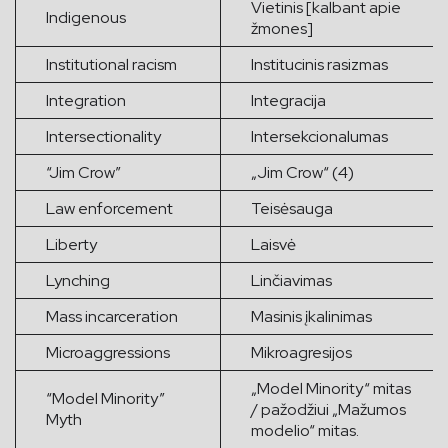
Vietinis [kalbant apie
Indigenous
žmones]
Institutional racism
Institucinis rasizmas
Integration
Integracija
Intersectionality
Intersekcionalumas
“Jim Crow”
„Jim Crow“­ (4)
Law enforcement
Teisėsauga
Liberty
Laisvė
Lynching
Linčiavimas
Mass incarceration
Masinis įkalinimas
Microaggressions
Mikroagresijos
„Model Minority“ mitas
“Model Minority”
/ pažodžiui „Mažumos
Myth
modelio“ mitas.