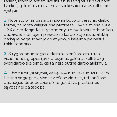
tariant, ignoruojant smulkesnius nusižengimus ir nekuriant
tvarkos, gali būti sukurta erdvė sunkesniems nusikaltimams
vystytis.
Nuteistojo lizingas arba nuoma buvo priverstinio darbo
forma, naudota kalėjimuose pietinėse JAV valstijose XIX a.
– XX a. pradžioje. Kalintys asmenys (beveik visi juodaodžiai)
būdavo išnuomojami privačioms korporacijoms; už atliktą
darbą jie negaudavo jokio atlygio, o kalėjimai pelnėsi iš
tokio sandorio.
Sąlygos, netiesiogiai diskriminuojančios tam tikras
visuomenės grupes (pvz. prašymas galėti pakelti 50kg
svorį darbo skelbime, kai tai nėra būtina darbo atlikimui).
Džimo Krou įstatymai, veikę JAV nuo 1876 m. iki 1965 m.,
įteisino segregaciją visose viešose vietose, teikiančiose
paslaugas. Juodaodžiai dėl to gaudavo prastesnes
sąlygas nei baltaodžiai.