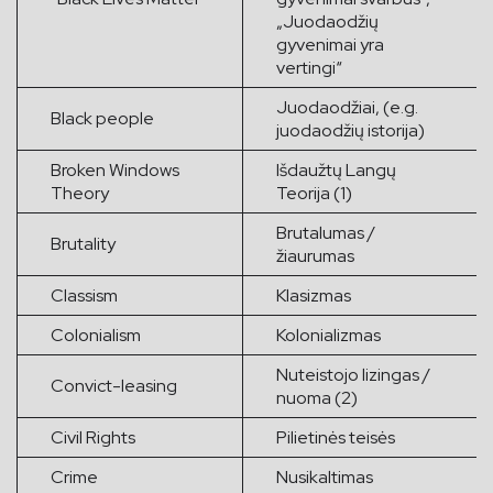
„Juodaodžių
gyvenimai yra
vertingi“
Juodaodžiai, (e.g.
Black people
juodaodžių istorija)
Broken Windows
Išdaužtų Langų
Theory
Teorija (1)
Brutalumas /
Brutality
žiaurumas
Classism
Klasizmas
Colonialism
Kolonializmas
Nuteistojo lizingas /
Convict-leasing
nuoma (2)
Civil Rights
Pilietinės teisės
Crime
Nusikaltimas