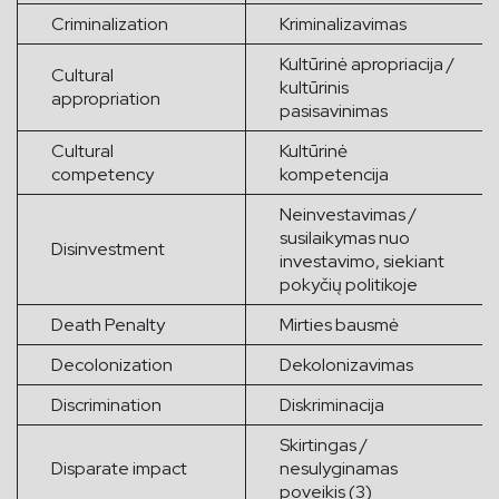
Criminalization
Kriminalizavimas
Kultūrinė apropriacija /
Cultural
kultūrinis
appropriation
pasisavinimas
Cultural
Kultūrinė
competency
kompetencija
Neinvestavimas /
susilaikymas nuo
Disinvestment
investavimo, siekiant
pokyčių politikoje
Death Penalty
Mirties bausmė
Decolonization
Dekolonizavimas
Discrimination
Diskriminacija
Skirtingas /
Disparate impact
nesulyginamas
poveikis (3)