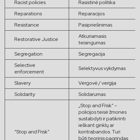
Racist policies
Rasistinė politika
Reparations
Reparacijos
Resistance
Pasipriešinimas
Atkuriamasis
Restorative Justice
teisingumas
Segregation
Segregacija
Selective
Selektyvus vykdymas
enforcement
Slavery
Vergovė / vergija
Solidarity
Solidarumas
„Stop and Frisk“ –
policijos teisė žmones
sustabdyti ir patikrinti
ieškant ginklų ar
“Stop and Frisk”
kontrabandos. Turi
būti teorinis pagrindas