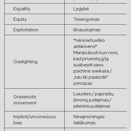
Equality
Lygybė
Equity
Teisingumas
Exploitation
Išnaudojimas
*nėra lietuviško
atitikmens*
Manipuliuoti kuo nors,
kad priverstų jį/ją
Gaslighting
suabejoti savo
psichine sveikata /
„tau tik pasirodė“
principas
Liaudies / paprastų
Grassroots
žmonių judėjimas /
movement
pilietinis judėjimas
Implicit/unconscious
Nesąmoningas
bias
šališkumas