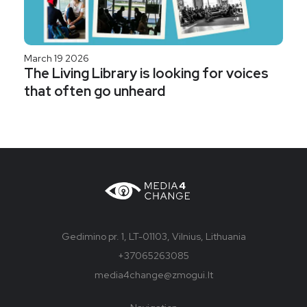
March 19 2026
The Living Library is looking for voices
that often go unheard
Gedimino pr. 1, LT-01103, Vilnius, Lithuania
+37065263085
media4change@zmogui.lt