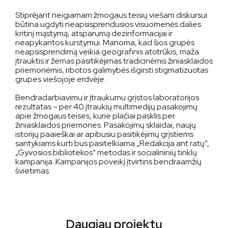
Stiprėjant neigiamam žmogaus teisių viešam diskursui
būtina ugdyti neapsisprendusios visuomenės dalies
kritinį mąstymą, atsparumą dezinformacijai ir
neapykantos kurstymui. Manoma, kad šios grupės
neapsisprendimą veikia geografinis atotrūkis, maža
įtrauktis ir žemas pasitikėjimas tradicinėmis žiniasklaidos
priemonėmis, ribotos galimybės išgirsti stigmatizuotas
grupes viešojoje erdvėje.
Bendradarbiavimu ir įtraukumu grįstos laboratorijos
rezultatas – per 40 įtraukių multimedijų pasakojimų
apie žmogaus teises, kurie plačiai pasklis per
žiniasklaidos priemones. Pasakojimų sklaidai, naujų
istorijų paaieškai ar apibusiu pasitikėjimų grįstiems
santykiams kurti bus pasitelkiama „Redakcija ant ratų“,
„Gyvosios bibliotekos“ metodas ir socialininių tinklų
kampanija. Kampanijos poveikį įtvirtins bendraamžių
švietimas.
Daugiau projektų