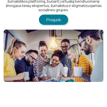
žurnalistikos platformą, buriant į virtualią bendruomenę
žmogaus teisių ekspertus, žurnalistus ir stigmatizuojamas
socialines grupes.
Prisijunk