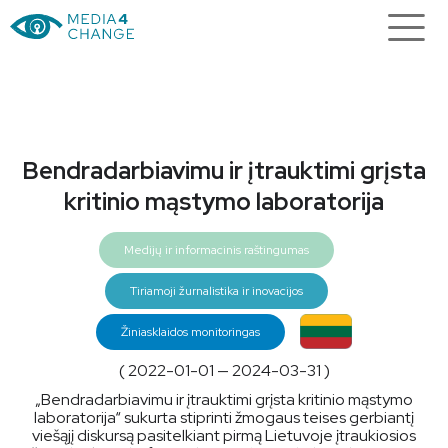
Bendradarbiavimu ir įtrauktimi grįsta
kritinio mąstymo laboratorija
Medijų ir informacinis raštingumas
Tiriamoji žurnalistika ir inovacijos
Žiniasklaidos monitoringas
( 2022-01-01 — 2024-03-31 )
„Bendradarbiavimu ir įtrauktimi grįsta kritinio mąstymo
laboratorija“ sukurta stiprinti žmogaus teises gerbiantį
viešąjį diskursą pasitelkiant pirmą Lietuvoje įtraukiosios