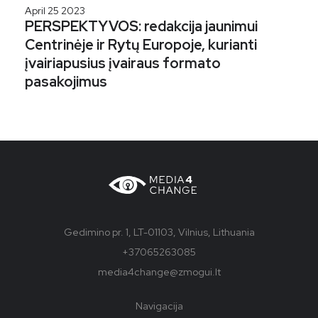
April 25 2023
PERSPEKTYVOS: redakcija jaunimui
Centrinėje ir Rytų Europoje, kurianti
įvairiapusius įvairaus formato
pasakojimus
Gedimino pr. 1, LT-01103, Vilnius, Lithuania
+37065263085
media4change@zmogui.lt
Navigacija