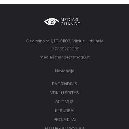
Gedimino pr. 1, LT-01103, Vilnius, Lithuania
+37065263085
media4change@zmogui.lt
Navigacija
PAGRINDINIS
VEIKLŲ SRITYS
APIE MUS
RESURSAI
PROJEKTAI
FUTURE STORY LAB