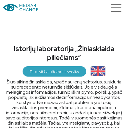
Istorijų laboratorija „Žiniasklaida
piliečiams“
Tiriamoji žurnalistika ir inovacijos
Šiuolaikinė žiniasklaida, ypač naujienų sektorius, susiduria
su precedento neturinčiais iššūkiais. Joje vis daugėja
melagingos informacijos, turinio iškraipymo, politikų, ypač
populistų, skleidžiamos dezinformacijos ir neapykantos
kurstymo. Ne mažiau aktuali problema yra tokių
žiniasklaidos priemonių iškilimas, kurios manipuliuoja
informacija, nesilaiko profesinių standartų ir neatsižvelgia į
savo auditorijos interesus. Todėl visuomenės pasitikėjimas
žiniasklaida mažėja. Tačiau yra ir teigiamų pavyzdžių, kai