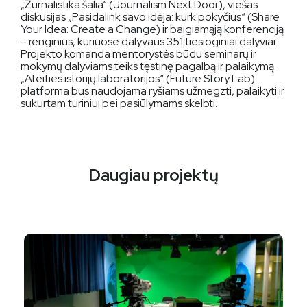
„Žurnalistika šalia“ (Journalism Next Door), viešas
diskusijas „Pasidalink savo idėja: kurk pokyčius“ (Share
Your Idea: Create a Change) ir baigiamąją konferenciją
– renginius, kuriuose dalyvaus 351 tiesioginiai dalyviai.
Projekto komanda mentorystės būdu seminarų ir
mokymų dalyviams teiks tęstinę pagalbą ir palaikymą.
„Ateities istorijų laboratorijos“ (Future Story Lab)
platforma bus naudojama ryšiams užmegzti, palaikyti ir
sukurtam turiniui bei pasiūlymams skelbti.
Daugiau projektų