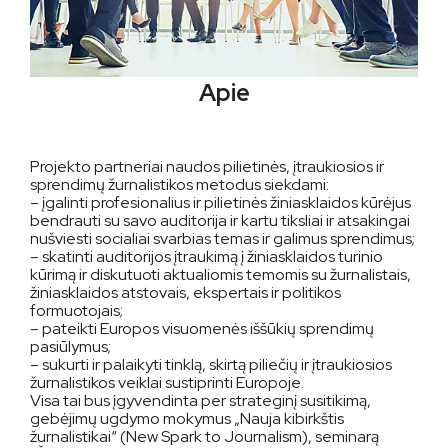
Apie
Projekto partneriai naudos pilietinės, įtraukiosios ir
sprendimų žurnalistikos metodus siekdami:
– įgalinti profesionalius ir pilietinės žiniasklaidos kūrėjus
bendrauti su savo auditorija ir kartu tiksliai ir atsakingai
nušviesti socialiai svarbias temas ir galimus sprendimus;
– skatinti auditorijos įtraukimą į žiniasklaidos turinio
kūrimą ir diskutuoti aktualiomis temomis su žurnalistais,
žiniasklaidos atstovais, ekspertais ir politikos
formuotojais;
– pateikti Europos visuomenės iššūkių sprendimų
pasiūlymus;
– sukurti ir palaikyti tinklą, skirtą piliečių ir įtraukiosios
žurnalistikos veiklai sustiprinti Europoje.
Visa tai bus įgyvendinta per strateginį susitikimą,
gebėjimų ugdymo mokymus „Nauja kibirkštis
žurnalistikai“ (New Spark to Journalism), seminarą