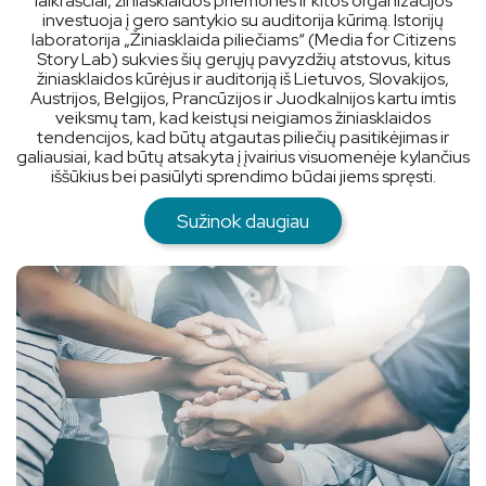
laikraščiai, žiniasklaidos priemonės ir kitos organizacijos
investuoja į gero santykio su auditorija kūrimą. Istorijų
laboratorija „Žiniasklaida piliečiams“ (Media for Citizens
Story Lab) sukvies šių gerųjų pavyzdžių atstovus, kitus
žiniasklaidos kūrėjus ir auditoriją iš Lietuvos, Slovakijos,
Austrijos, Belgijos, Prancūzijos ir Juodkalnijos kartu imtis
veiksmų tam, kad keistųsi neigiamos žiniasklaidos
tendencijos, kad būtų atgautas piliečių pasitikėjimas ir
galiausiai, kad būtų atsakyta į įvairius visuomenėje kylančius
iššūkius bei pasiūlyti sprendimo būdai jiems spręsti.
Sužinok daugiau