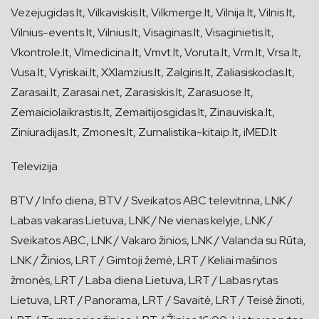
Vezejugidas.lt, Vilkaviskis.lt, Vilkmerge.lt, Vilnija.lt, Vilnis.lt,
Vilnius-events.lt, Vilnius.lt, Visaginas.lt, Visaginietis.lt,
Vkontrole.lt, Vlmedicina.lt, Vmvt.lt, Voruta.lt, Vrm.lt, Vrsa.lt,
Vusa.lt, Vyriskai.lt, XXIamzius.lt, Zalgiris.lt, Zaliasiskodas.lt,
Zarasai.lt, Zarasai.net, Zarasiskis.lt, Zarasuose.lt,
Zemaiciolaikrastis.lt, Zemaitijosgidas.lt, Zinauviska.lt,
Ziniuradijas.lt, Zmones.lt, Zurnalistika-kitaip.lt, iMED.lt
Televizija
BTV / Info diena, BTV / Sveikatos ABC televitrina, LNK /
Labas vakaras Lietuva, LNK / Ne vienas kelyje, LNK /
Sveikatos ABC, LNK / Vakaro žinios, LNK / Valanda su Rūta,
LNK / Žinios, LRT / Gimtoji žemė, LRT / Keliai mašinos
žmonės, LRT / Laba diena Lietuva, LRT / Labas rytas
Lietuva, LRT / Panorama, LRT / Savaitė, LRT / Teisė žinoti,