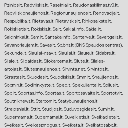
Pzinios.lt, Radviliskis.lt, Raseiniai.lt, Raudonaskilimas.tv3.lt,
Radviliskionaujienos.lt, Regionunaujienos.lt, Renovacija.lt,
Respublika.lt, Rietavas.lt, Rietaviskis.lt, Rinkosaikste.lt,
Rokiskietis.lt, Rokiskis.lt, Sa.lt, Sakiai.info, Sakiai.lt,
Salcininkai.lt, Sam.lt, Santaka.info, Santarve.lt, Savaitgalis.lt,
Savanoriaujam.lt, Savas.lt, Sc.bns.lt (BNS Spaudos centras),
Sekunde.lt, Siauliai-r.sav.lt, Siauliai.lt, Siaure.lt, Sidabre.lt,
Silale.lt, Siloaidas.lt, Silokarcema.lt, Silute.lt, Silales-
artojas.lt, Silutesnaujienos.lt, Sirvinta.net, Sirvintos.lt,
Skrastas.lt, Skuodas.lt, Skuodiskis.lt, Smm.lt, Snaujienos.lt,
Socmin.lt, Sodininkyste.lt, Spec.lt, Spekuliantai.lt, Splius.lt,
Spo.lt, Sportas.info, Sportas.lt, Sportosavaite.lt, Sportotv.lt,
Sputniknews.lt, Starcom.lt, Statybunaujienos.lt,
Straipsniai.lt, Stt.lt, Studijos.lt, Suduvosgidas.lt, Sumin.lt,
Supermama.lt, Supernamai.lt, Suvalkietis.lt, Sveikadieta.lt,
Sveikas.lt, Sveikaszmogus.lt, Sveikata.lt, Sveikatosabc.lt,