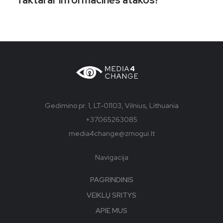
Gedimino pr. 1, LT-01103, Vilnius, Lithuania
+37065263085
media4change@zmogui.lt
Navigacija
PAGRINDINIS
VEIKLŲ SRITYS
APIE MUS