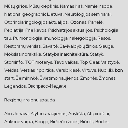
Mūsų girios, Mūsų krepšinis, Namas ir aš, Namie ir sode,
National geographic Lietuva, Neurologijos seminarai,
Otorinolaringologijos aktualijos , Ozonas, Panelė,
Pediatrija, Prie kavos, Psichiatrijos aktualijos, Psichologija
tau, Pulmonologija, imunologija ir alergologija, Rasos,
Restoranų verslas, Savaitė, Savivaldybių žinios, Slauga.
Mokslas ir praktika, Statyba ir architektūra, Statyk,
Stominfo, TOP moterys, Tavo vaikas, Top Gear, Valstybė,
Veidas, Verslas ir politika, Verslo klasė, Virtuvė. Nuo…Iki, bzn
start, Šeimininkė, Švietimo naujienos, Žmonės, Žmonės.
Legendos, Экспресс-Неделя
Regionų ir rajonų spauda
Alio Jonava, Alytaus naujienos, Anykšta, Atspindžiai,
Auksinė varpa, Banga, Biržiečių žodis, Bičiulis, Būdas