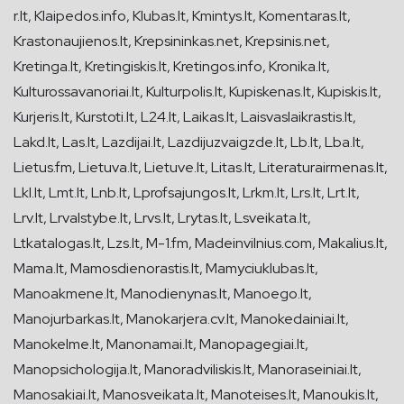
r.lt, Klaipedos.info, Klubas.lt, Kmintys.lt, Komentaras.lt,
Krastonaujienos.lt, Krepsininkas.net, Krepsinis.net,
Kretinga.lt, Kretingiskis.lt, Kretingos.info, Kronika.lt,
Kulturossavanoriai.lt, Kulturpolis.lt, Kupiskenas.lt, Kupiskis.lt,
Kurjeris.lt, Kurstoti.lt, L24.lt, Laikas.lt, Laisvaslaikrastis.lt,
Lakd.lt, Las.lt, Lazdijai.lt, Lazdijuzvaigzde.lt, Lb.lt, Lba.lt,
Lietus.fm, Lietuva.lt, Lietuve.lt, Litas.lt, Literaturairmenas.lt,
Lkl.lt, Lmt.lt, Lnb.lt, Lprofsajungos.lt, Lrkm.lt, Lrs.lt, Lrt.lt,
Lrv.lt, Lrvalstybe.lt, Lrvs.lt, Lrytas.lt, Lsveikata.lt,
Ltkatalogas.lt, Lzs.lt, M-1.fm, Madeinvilnius.com, Makalius.lt,
Mama.lt, Mamosdienorastis.lt, Mamyciuklubas.lt,
Manoakmene.lt, Manodienynas.lt, Manoego.lt,
Manojurbarkas.lt, Manokarjera.cv.lt, Manokedainiai.lt,
Manokelme.lt, Manonamai.lt, Manopagegiai.lt,
Manopsichologija.lt, Manoradviliskis.lt, Manoraseiniai.lt,
Manosakiai.lt, Manosveikata.lt, Manoteises.lt, Manoukis.lt,