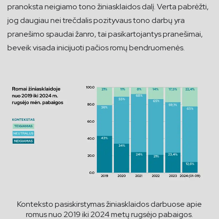
pranoksta neigiamo tono žiniasklaidos dalį. Verta pabrėžti,
jog daugiau nei trečdalis pozityvaus tono darbų yra
pranešimo spaudai žanro, tai pasikartojantys pranešimai,
beveik visada inicijuoti pačios romų bendruomenės.
Konteksto pasiskirstymas žiniasklaidos darbuose apie
romus nuo 2019 iki 2024 metų rugsėjo pabaigos.