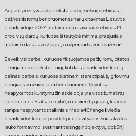
Augant pozityvaus konteksto darbų kiekiui, stebimas ir
dažnesnis romų bendruomenės narių citavimas Lietuvos
žiniasklaidoje. 2024 metais romų citavimas stebimas 14
proc. visų darbų, kuriuose ši tautybė minima, praėjusiais
metais ši dalis buvo 2 proc., o užpernai 6 proc. mažesnė.
Beveik visi darbai, kuriuose fiksuojamos pačių romų citatos
– teigiamo konteksto. Taigi, kol dalis žiniasklaidos kūrėjų
dalinasi darbais, kuriuose skatinami stereotipai, jų griovimu
daugiausiai užsiima pati bendruomenė. Kovoti su
neapykantos kurstymu žiniasklaidoje yra visos žurnalistų
bendruomenės atsakomybė, o ne vien tų grupių, kurios ir
tampa neapykantos taikiniais. Media4Change kviečia
žiniasklaidos kūrėjus prisidėti prie pozityvaus žiniasklaidos
lauko formavimo, skatinant teisingą ir objektyvų požiūrį į
grupes, susiduriančias su stereotipais.