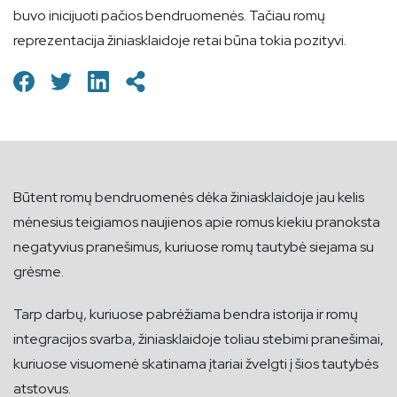
buvo inicijuoti pačios bendruomenės. Tačiau romų
reprezentacija žiniasklaidoje retai būna tokia pozityvi.
Būtent romų bendruomenės dėka žiniasklaidoje jau kelis
mėnesius teigiamos naujienos apie romus kiekiu pranoksta
negatyvius pranešimus, kuriuose romų tautybė siejama su
grėsme.
Tarp darbų, kuriuose pabrėžiama bendra istorija ir romų
integracijos svarba, žiniasklaidoje toliau stebimi pranešimai,
kuriuose visuomenė skatinama įtariai žvelgti į šios tautybės
atstovus.