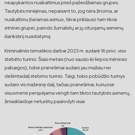
neapykantos nusikaltimus prieš pažeidžiamas grupes.
Tautybės minėjimas, nepaisant to, jog nėra žinoma, ar
nusikaltimu įtariamas asmuo, tikrai priklauso tam tikrai
etninei grupei, parodo žurnalistų ar jų cituojamų asmenų
išankstinį nusistatymą.
Kriminalinės tematikos darbai 2023 m. sudarė 16 proc. viso
stebėto turinio. Šiais metais (nuo sausio iki liepos mėnesio
pabaigos), tokie pranešimai sudaro jau mažiau nei
dešimtadalį stebimo turinio. Taigi, tokio pobūdžio turinys
sudaro vis mažesnę dalį, tačiau pranešimai, kuriuose
visuomenė perspėjama vengti tam tikros tautybės asmenų,
žiniasklaidoje neturėtų pasirodyti visai.