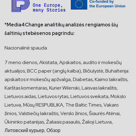
*Media4Change analitikų analizės rengiamos šių
šaltinių stebėsenos pagrindu:
Nacionalinė spauda
7 meno dienos, Akistata, Apskaitos, audito ir mokesčių
aktualijos, BCC paper (anglų kalba), Bičiulystė, Buhalterija:
apskaitos ir mokesčių apžvalga, Diabetas, Kaimo laikraštis,
Karštas komentaras, Kurier Wilenski, Laisvas laikraštis,
Lietuvos aidas, Lietuvos rytas, Lietuvos sveikata, Mokslo
Lietuva, Mūsų RESPUBLIKA, The Baltic Times, Vakaro
žinios, Valstiečių laikraštis, Verslo žinios, Šiaurės Atėnai,
Ūkininko patarėjas, Žaliasis pasaulis, Žalioji Lietuva,
Литовский курьер, Обзор