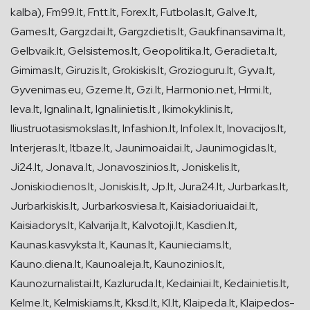
kalba), Fm99.lt, Fntt.lt, Forex.lt, Futbolas.lt, Galve.lt,
Games.lt, Gargzdai.lt, Gargzdietis.lt, Gaukfinansavima.lt,
Gelbvaik.lt, Gelsistemos.lt, Geopolitika.lt, Geradieta.lt,
Gimimas.lt, Giruzis.lt, Grokiskis.lt, Grozioguru.lt, Gyva.lt,
Gyvenimas.eu, Gzeme.lt, Gzi.lt, Harmonio.net, Hrmi.lt,
Ieva.lt, Ignalina.lt, Ignalinietis.lt , Ikimokyklinis.lt,
Iliustruotasismokslas.lt, Infashion.lt, Infolex.lt, Inovacijos.lt,
Interjeras.lt, Itbaze.lt, Jaunimoaidai.lt, Jaunimogidas.lt,
Ji24.lt, Jonava.lt, Jonavoszinios.lt, Joniskelis.lt,
Joniskiodienos.lt, Joniskis.lt, Jp.lt, Jura24.lt, Jurbarkas.lt,
Jurbarkiskis.lt, Jurbarkosviesa.lt, Kaisiadoriuaidai.lt,
Kaisiadorys.lt, Kalvarija.lt, Kalvotoji.lt, Kasdien.lt,
Kaunas.kasvyksta.lt, Kaunas.lt, Kaunieciams.lt,
Kauno.diena.lt, Kaunoaleja.lt, Kaunozinios.lt,
Kaunozurnalistai.lt, Kazluruda.lt, Kedainiai.lt, Kedainietis.lt,
Kelme.lt, Kelmiskiams.lt, Kksd.lt, Kl.lt, Klaipeda.lt, Klaipedos-