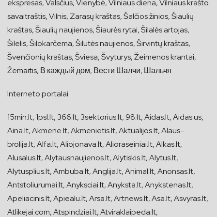
ekspresas, Valsčius, Vienybė, Vilniaus diena, Vilniaus krašto
savaitraštis, Vilnis, Zarasų kraštas, Šalčios žinios, Šiaulių
kraštas, Šiaulių naujienos, Šiaurės rytai, Šilalės artojas,
Šilelis, Šilokarčema, Šilutės naujienos, Širvintų kraštas,
Švenčionių kraštas, Šviesa, Švyturys, Žeimenos krantai,
Žemaitis, В каждый дом, Вести Шалчи, Шальчя
Interneto portalai
15min.lt, 1psl.lt, 366.lt, 3sektorius.lt, 98.lt, Aidas.lt, Aidas.us,
Aina.lt, Akmene.lt, Akmenietis.lt, Aktualijos.lt, Alaus-
brolija.lt, Alfa.lt, Aliojonava.lt, Alioraseiniai.lt, Alkas.lt,
Alusalus.lt, Alytausnaujienos.lt, Alytiskis.lt, Alytus.lt,
Alytusplius.lt, Ambuba.lt, Anglija.lt, Animal.lt, Anonsas.lt,
Antstoliurumai.lt, Anyksciai.lt, Anyksta.lt, Anykstenas.lt,
Apeliacinis.lt, Apiealu.lt, Arsa.lt, Artnews.lt, Asa.lt, Asvyras.lt,
Atlikejai.com, Atspindziai.lt, Atviraklaipeda.lt,