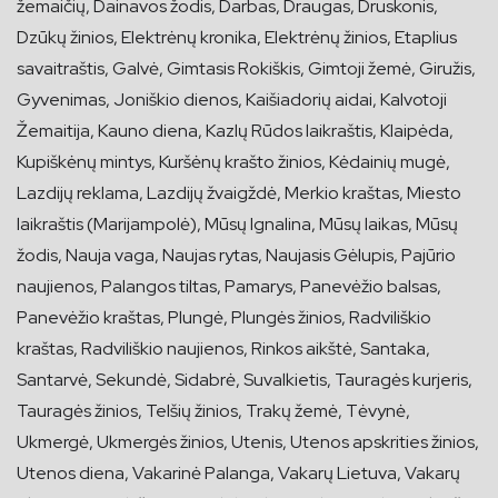
žemaičių, Dainavos žodis, Darbas, Draugas, Druskonis,
Dzūkų žinios, Elektrėnų kronika, Elektrėnų žinios, Etaplius
savaitraštis, Galvė, Gimtasis Rokiškis, Gimtoji žemė, Giružis,
Gyvenimas, Joniškio dienos, Kaišiadorių aidai, Kalvotoji
Žemaitija, Kauno diena, Kazlų Rūdos laikraštis, Klaipėda,
Kupiškėnų mintys, Kuršėnų krašto žinios, Kėdainių mugė,
Lazdijų reklama, Lazdijų žvaigždė, Merkio kraštas, Miesto
laikraštis (Marijampolė), Mūsų Ignalina, Mūsų laikas, Mūsų
žodis, Nauja vaga, Naujas rytas, Naujasis Gėlupis, Pajūrio
naujienos, Palangos tiltas, Pamarys, Panevėžio balsas,
Panevėžio kraštas, Plungė, Plungės žinios, Radviliškio
kraštas, Radviliškio naujienos, Rinkos aikštė, Santaka,
Santarvė, Sekundė, Sidabrė, Suvalkietis, Tauragės kurjeris,
Tauragės žinios, Telšių žinios, Trakų žemė, Tėvynė,
Ukmergė, Ukmergės žinios, Utenis, Utenos apskrities žinios,
Utenos diena, Vakarinė Palanga, Vakarų Lietuva, Vakarų