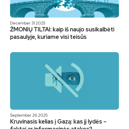
December 31 2025
ŽMONIŲ TILTAI: kaip iš naujo susikalbėti
pasaulyje, kuriame visi teisūs
September 26 2025
Kruvinasis kelias į Gazą: kas jį lydės –
faktai ar informacinės atakos?