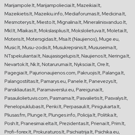
Marijampole.lt, Marijampolieciai.lt, Mazeikiai.lt,
Mazeikietis.lt, Mazeikiu.info, Mediaforumas.lt, Medicina.lt,
Mesmoterys.lt, Miesto.lt, Mignalina.lt, Mineralinisvanduo.lt,
Mkl.lt, Mlaikas.lt, Mokslasplius.lt, Mokslolietuva.lt, Moletai.lt,
Moteris.lt, Motersgidas.lt, Msa.lt (Naujienos), Muge.eu,
Music.lt, Musu-zodis.lt, Musukrepsinis.lt, Mususeima.lt,
NTspekuliantai.lt, Naujasisgelupis.lt, Naujienos.lt, Neringa.lt,
Nevartok.lt, Nk.lt, Notarurumai.lt, Nyksciai.lt, Ore.lt,
Pagegiai.lt, Pajurionaujienos.com, Pakruojis.lt, Palanga.lt,
Palangostiltas.lt, Pamarys.eu, Panele.lt, Panevezys.lt,
Panskliautas.lt, Paramaverslui.eu, Pareigunai.lt,
Pasauliolietuvis.com, Pasmama.lt, Pasvalietis.lt, Pasvalys.lt,
Penelopiuklubas.lt, Penki.lt, Perpasauli.lt, Pinigukarta.lt,
Pliusas.fm, Plunge.lt, Plunges.info, Policija.lt, Politika.lt,
Posh.lt, Pranesimai.elta.lt, Prezidentas.lt, Prienai.lt, Prim.lt,
Profi-forex.lt, Prokuraturos.lt, Psichiatrija.lt, Psichika.eu,