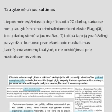
Tautybė nėra nusikaltimas
Liepos mėnesį žiniasklaidoje fiksuota 20 darbų, kuriuose
romų tautybė minima kriminaliniame kontekste. Rugpjūtį
tokių darbų stebėta jau mažiau, 7, tačiau tarp jų ypač žalingi
pavyzdžiai, kuriuose pranešant apie nusikaltimus
įtarinėjama asmenų tautybė, o ne prisidėjimas prie
nusikalstamos veikos.