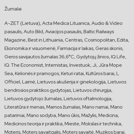
Žurnalai
A-ZET (Lietuva), Acta Medica Lituanica, Audio & Video
pasaulis, Auto Bild, Aviacijos pasaulis, Baltic Railways
Magazine, Best in Lithuania, Centras, Cosmopolitan, Edita,
Ekonomika ir visuomenė, Farmacija ir laikas, Geras skonis,
Geros savijautos žurnalas 36,6°C, Gydytojų žinios, IQ Life,
IQ. The Economist, Internistas, Investuok, Ji, Jūra Mope
Sea, Kelionės ir pramogos, Keturi ratai, Kultūros barai, L
Officiel, Laimė, Lietuvos akušerija ir ginekologija, Lietuvos
bendrosios praktikos gydytojas, Lietuvos chirurgija,
Lietuvos gydytojo žurnalas, Lietuvos oftalmologija,
Literatūra ir menas, Mamos žurnalas, Mano namai, Mano
patarimai, Mano sodyba, Mano ūkis, Mažylis, Medicina,
Medicinos teorija ir praktika, Mieste, Mokslas ir technika,
Moteris, Moters savaitgalis, Moters savaitė, Muzikos barai,