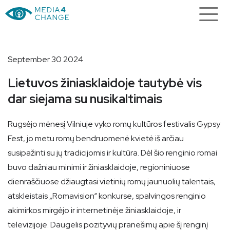
September 30 2024
Lietuvos žiniasklaidoje tautybė vis
dar siejama su nusikaltimais
Rugsėjo mėnesį Vilniuje vyko romų kultūros festivalis Gypsy
Fest, jo metu romų bendruomenė kvietė iš arčiau
susipažinti su jų tradicijomis ir kultūra. Dėl šio renginio romai
buvo dažniau minimi ir žiniasklaidoje, regioniniuose
dienraščiuose džiaugtasi vietinių romų jaunuolių talentais,
atskleistais „Romavision“ konkurse, spalvingos renginio
akimirkos mirgėjo ir internetinėje žiniasklaidoje, ir
televizijoje. Daugelis pozityvių pranešimų apie šį renginį