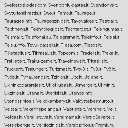
Sveikatoskodas.com, Svencioniukrastas.lt, Svencionys.lt,
Svyturiolaikrastis.lt, Swo.lt, Tamo.lt, Taurage.lt,
Taurages.info, Taurageszinios.lt, Tavovaikas.lt, Teatrai.lt,
Technews.lt, Technologijos.lt, Techtarget.lt, Teisingumas.lt,
Teismai.lt, Telefonai.eu, Telegrama.lt, Teleinfo.lt, Telsiai.lt,
Telsiu.info, Tevu-darzelis.lt, Tiesa.com, Tiesos.lt,
Tiketaplius.lt, Tikrasalus.lt, Topcom.lt, Traders.lt, Trakai.lt,
Trakietis.lt, Traku-zeme.lt, Travelnews.lt, Tritaskis.lt,
Trucker.lt, Tsajunga.lt, Turizmas.lt, Tv.tv3.lt, Tv3.lt, Tv8.lt,
Tvdb.lt, Tvnaujienos.lt, Tzinios.lt, Ucc.lt, Udiena.lt,
Ukininkopatarejas.lt, Ukioklubas.lt, Ukmerge.lt, Ukmin.lt,
Ukzinios.lt, Utena.lt, Uteniskis.lt, Utenos.info,
Utenoszinios.lt, Vaikokambarys.lt, Vaikystebesmurto.lt,
Vaistai.lt, Vakarinepalanga.lt, Valstietis.lt, Varena.lt, Ve.lt,
Veidas.lt, Verslilietuva.lt, Verslimama.lt, VersloSavaite.lt,
Verslobanga.lt, Verslozinios.lt, Verslozinios.lt/Premium,