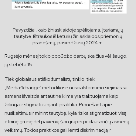
Pavyzdžiai, kaip žiniasklaidoje spėliojama, įtariamųjų
tautybe. Ištraukos iš keturių žiniasklaidos priemonių
pranešimų, pasirodžiusių 2024 m.
Rugsėjo mėnesį tokio pobūdžio darbų skaičius vėl išaugo,
jų stebėta 15.
Tiek globalaus etiško žurnalistų tinklo, tiek
„Media4change“ metodikose nusikalstamumo siejimas su
asmens išvaizda ar tautine kilme yra traktuojama kaip
žalinga ir stigmatizuojanti praktika. Pranešant apie
nusikaltimus ir minint tautybę, kyla rizika stigmatizuoti visą
etninę grupę dėl pavienių šiai grupei priklausančių asmenų
veiksmų. Tokios praktikos gali lemti diskriminaciją ir