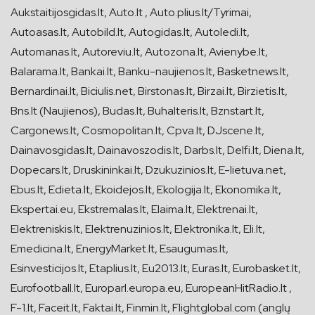
Aukstaitijosgidas.lt, Auto.lt , Auto.plius.lt/Tyrimai,
Autoasas.lt, Autobild.lt, Autogidas.lt, Autoledi.lt,
Automanas.lt, Autoreviu.lt, Autozona.lt, Avienybe.lt,
Balarama.lt, Bankai.lt, Banku-naujienos.lt, Basketnews.lt,
Bernardinai.lt, Biciulis.net, Birstonas.lt, Birzai.lt, Birzietis.lt,
Bns.lt (Naujienos), Budas.lt, Buhalteris.lt, Bznstart.lt,
Cargonews.lt, Cosmopolitan.lt, Cpva.lt, DJscene.lt,
Dainavosgidas.lt, Dainavoszodis.lt, Darbs.lt, Delfi.lt, Diena.lt,
Dopecars.lt, Druskininkai.lt, Dzukuzinios.lt, E-lietuva.net,
Ebus.lt, Edieta.lt, Ekoidejos.lt, Ekologija.lt, Ekonomika.lt,
Ekspertai.eu, Ekstremalas.lt, Elaima.lt, Elektrenai.lt,
Elektreniskis.lt, Elektrenuzinios.lt, Elektronika.lt, Eli.lt,
Emedicina.lt, EnergyMarket.lt, Esaugumas.lt,
Esinvesticijos.lt, Etaplius.lt, Eu2013.lt, Euras.lt, Eurobasket.lt,
Eurofootball.lt, Europarl.europa.eu, EuropeanHitRadio.lt ,
F-1.lt, Faceit.lt, Faktai.lt, Finmin.lt, Flightglobal.com (anglų