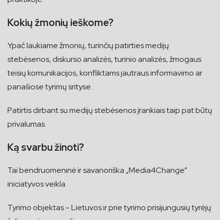
Kokių žmonių ieškome?
Ypač laukiame žmonių, turinčių patirties medijų
stebėsenos, diskurso analizės, turinio analizės, žmogaus
teisių komunikacijos, konfliktams jautraus informavimo ar
panašiose tyrimų srityse.
Patirtis dirbant su medijų stebėsenos įrankiais taip pat būtų
privalumas.
Ką svarbu žinoti?
Tai bendruomeninė ir savanoriška „Media4Change”
iniciatyvos veikla.
Tyrimo objektas – Lietuvos ir prie tyrimo prisijungusių tyrėjų