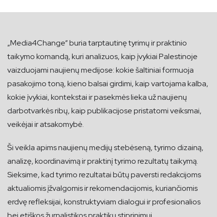
„Media4Change“ buria tarptautinę tyrimų ir praktinio
taikymo komandą, kuri analizuos, kaip įvykiai Palestinoje
vaizduojami naujienų medijose: kokie šaltiniai formuoja
pasakojimo toną, kieno balsai girdimi, kaip vartojama kalba,
kokie įvykiai, kontekstai ir pasekmės lieka už naujienų
darbotvarkės ribų, kaip publikacijose pristatomi veiksmai,
veikėjai ir atsakomybė.
Ši veikla apims naujienų medijų stebėseną, tyrimo dizainą,
analizę, koordinavimą ir praktinį tyrimo rezultatų taikymą.
Sieksime, kad tyrimo rezultatai būtų paversti redakcijoms
aktualiomis įžvalgomis ir rekomendacijomis, kuriančiomis
erdvę refleksijai, konstruktyviam dialogui ir profesionalios
bei etiškos žurnalistikos praktikų stiprinimui.