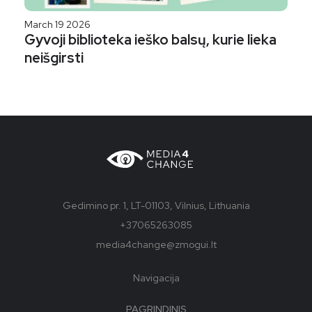
March 19 2026
Gyvoji biblioteka ieško balsų, kurie lieka
neišgirsti
Gedimino pr. 1, LT-01103, Vilnius, Lithuania
+37065263085
media4change@zmogui.lt
Navigacija
PAGRINDINIS