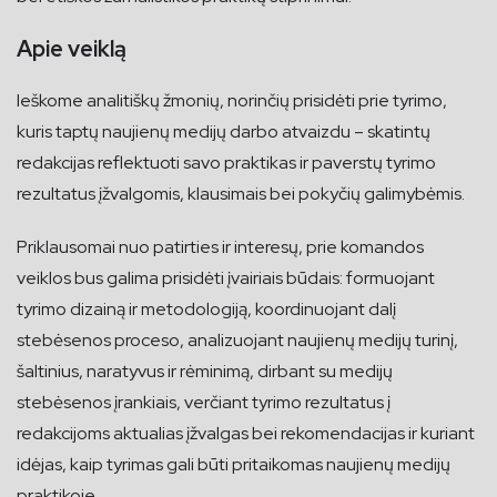
Apie veiklą
Ieškome analitiškų žmonių, norinčių prisidėti prie tyrimo,
kuris taptų naujienų medijų darbo atvaizdu – skatintų
redakcijas reflektuoti savo praktikas ir paverstų tyrimo
rezultatus įžvalgomis, klausimais bei pokyčių galimybėmis.
Priklausomai nuo patirties ir interesų, prie komandos
veiklos bus galima prisidėti įvairiais būdais: formuojant
tyrimo dizainą ir metodologiją, koordinuojant dalį
stebėsenos proceso, analizuojant naujienų medijų turinį,
šaltinius, naratyvus ir rėminimą, dirbant su medijų
stebėsenos įrankiais, verčiant tyrimo rezultatus į
redakcijoms aktualias įžvalgas bei rekomendacijas ir kuriant
idėjas, kaip tyrimas gali būti pritaikomas naujienų medijų
praktikoje.