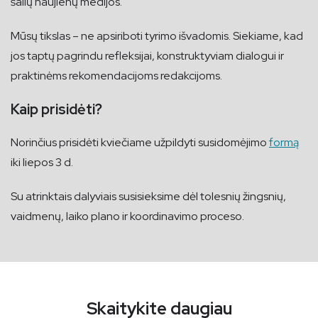
šalių naujienų medijos.
Mūsų tikslas – ne apsiriboti tyrimo išvadomis. Siekiame, kad
jos taptų pagrindu refleksijai, konstruktyviam dialogui ir
praktinėms rekomendacijoms redakcijoms.
Kaip prisidėti?
Norinčius prisidėti kviečiame užpildyti susidomėjimo
formą
iki liepos 3 d.
Su atrinktais dalyviais susisieksime dėl tolesnių žingsnių,
vaidmenų, laiko plano ir koordinavimo proceso.
Skaitykite daugiau