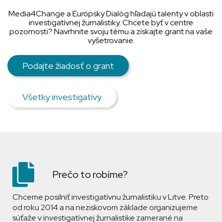
Media4Change a Európsky Dialóg hľadajú talenty v oblasti
investigatívnej žurnalistiky. Chcete byť v centre
pozornosti? Navrhnite svoju tému a získajte grant na vaše
vyšetrovanie.
Podajte žiadosť o grant
Všetky investigatívy
Prečo to robíme?
Chceme posilniť investigatívnu žurnalistiku v Litve. Preto
od roku 2014 a na neziskovom základe organizujeme
súťaže v investigatívnej žurnalistike zamerané na