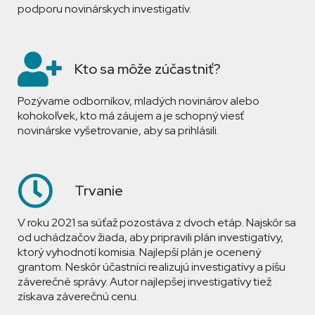
podporu novinárskych investigatív.
Kto sa môže zúčastniť?
Pozývame odborníkov, mladých novinárov alebo
kohokoľvek, kto má záujem a je schopný viesť
novinárske vyšetrovanie, aby sa prihlásili.
Trvanie
V roku 2021 sa súťaž pozostáva z dvoch etáp. Najskôr sa
od uchádzačov žiada, aby pripravili plán investigatívy,
ktorý vyhodnotí komisia. Najlepší plán je ocenený
grantom. Neskôr účastníci realizujú investigatívy a píšu
záverečné správy. Autor najlepšej investigatívy tiež
získava záverečnú cenu.