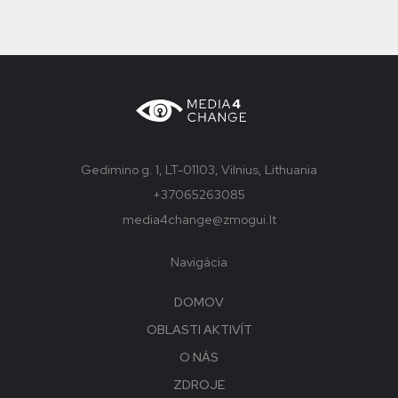
Gedimino g. 1, LT-01103, Vilnius, Lithuania
+37065263085
media4change@zmogui.lt
Navigácia
DOMOV
OBLASTI AKTIVÍT
O NÁS
ZDROJE