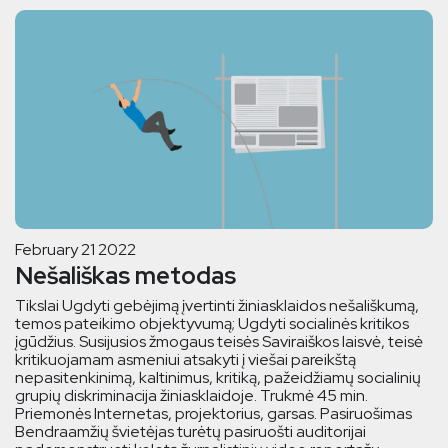
February 21 2022
Nešališkas metodas
Tikslai Ugdyti gebėjimą įvertinti žiniasklaidos nešališkumą,
temos pateikimo objektyvumą; Ugdyti socialinės kritikos
įgūdžius. Susijusios žmogaus teisės Saviraiškos laisvė, teisė
kritikuojamam asmeniui atsakyti į viešai pareikštą
nepasitenkinimą, kaltinimus, kritiką, pažeidžiamų socialinių
grupių diskriminacija žiniasklaidoje. Trukmė 45 min.
Priemonės Internetas, projektorius, garsas. Pasiruošimas
Bendraamžių švietėjas turėtų pasiruošti auditorijai