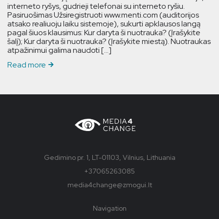
interneto ryšys, gudrieji telefonai su interneto ryšiu.
Pasiruošimas Užsiregistruoti www.menti.com (auditorijos
atsako realiuoju laiku sistemoje), sukurti apklausos langą
pagal šiuos klausimus: Kur daryta ši nuotrauka? (Įrašykite
šalį); Kur daryta ši nuotrauka? (Įrašykite miestą). Nuotraukas
atpažinimui galima naudoti […]
Read more
Gedimino pr. 1, LT-01103, Vilnius, Lithuania
+37065263085
media4change@zmogui.lt
Navigation