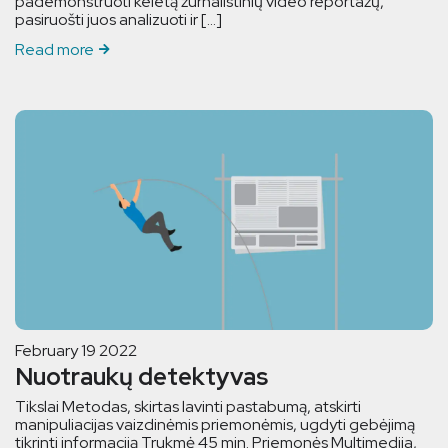
pademonstruoti keletą žurnalistinių video reportažų,
pasiruošti juos analizuoti ir […]
Read more
February 19 2022
Nuotraukų detektyvas
Tikslai Metodas, skirtas lavinti pastabumą, atskirti
manipuliacijas vaizdinėmis priemonėmis, ugdyti gebėjimą
tikrinti informaciją Trukmė 45 min. Priemonės Multimedija,