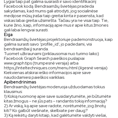
Lygiai taip pat galima susirasti ir savo identifikacinį
Facebook kodą. Bendraamžių švietėjas pradeda
sakydamas, kad mums gali atrodyti, jog socialinėse
medijose mūsų įrašai taip greitai kinta ir pasensta, kad
viskas labai greitai užsimiršta. Tačiau yra ne visai taip. Tie,
kurie žino, kaip, informaciją apie mus ir apie kitus žmones
gali labai lengvai surasti.
Eiga
Bendraamžių švietėjas projektoriuje pademonstruoja, kaip
galima surasti savo ‘profile_id‘, jo padedami, visi
bendraamžiai jį suranda.
Tuomet užkraunami (priklausomai nuo turimo laiko)
Facebook Graph Search paieškos puslapiai
www.graph.tips (trumpesnė versija) arba
https://inteltechniques.com/menu.html (ilgesnė versija)
Kiekvienas atskirai ieško informacijos apie save
naudodamiesi paieškos varikliais.
Apibendrinimas
Bendraamžių švietėjas moderuoja užduodamas tokius
klausimus:
1) Kokią nuomonę apie save susidarytumėte, jei būtumėte
kitas žmogus – ne jūs pats – randantis tokią informaciją?
2) Ar viską, ką apie save radote, norėtumėte, jog žinotų
kiti? Ko galbūt viešinate, skelbiate per daug?
3) Ką reikėtų daryti kitaip, kad galėtumėte valdyti viešai,