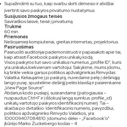
Supažindinti su tuo, kaip svarbu skirti dėmesio ir atidžiai
įvertinti savo paskyros privatumo nustatymus.
Susijusios žmogaus teisės
Saviraiškos laisvė, teisė į privatumą.
Trukmė
60 min.
Priemonės
Nešiojamieji kompiuteriai, greitas internetas, projektorius.
Pasiruošimas
Pasiruošti auditorijai pademonstruoti ir papasakoti apie tai,
kaip atrasti Facebook paskyros unikalų kodą.
Visos paskyros turi savo unikalius numerius „profile ID“, kuris
yra unikalus kiekvienam vartotojui. Sakykime, mums įdomu,
ką tinkle veikia garsus politikos apžvalgininkas Rimvydas
Valatka. Keliaujame į jo paskyrą, nuvedame pelę į dešiniąją
lango pusę, spustelime dešinįjį pelės klavišą ir pasirenkame
„View Page Source“.
Atidarius kodo puslapį, susirandame (patogiausia –
nuspaudus Ctrl+F ir į iššokusį langą surinkus: profile_id)
unikalų vartotojo paskyros identifikacinį numerį. Tai –
skaičiai po dvitaškio. Identifikacinis numeris, pavyzdžiui,
politikos apžvalgininko Rimvydo Valatkos, yra
100009407084810. Įdomumo dėlei – „Facebook’o”
įkūrėjo Marko Zuckebergo kodas – 4.