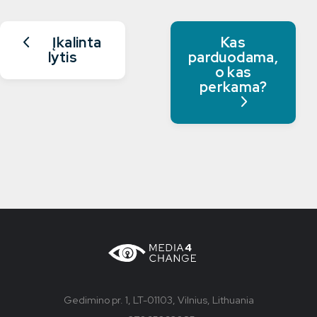
Įkalinta
Kas
lytis
parduodama,
o kas
perkama?
Gedimino pr. 1, LT-01103, Vilnius, Lithuania