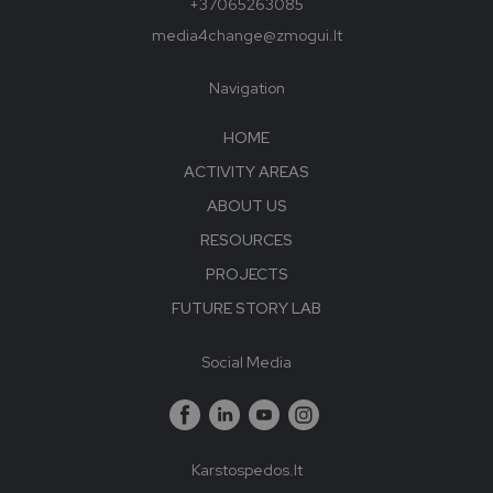
+37065263085
media4change@zmogui.lt
Navigation
HOME
ACTIVITY AREAS
ABOUT US
RESOURCES
PROJECTS
FUTURE STORY LAB
Social Media
Karstospedos.lt