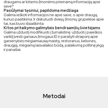
draugams ar kitiems žmonėms prieinamą informaciją apie
save?
Pasiūlymai tęsiniui, papildoma medžiaga
Galima ieškoti informacijos ne apie save, o apie draugą,
kuriuo pasitikima. Ir diskutuoti dviejų žmonių grupelėse apie
tai, kas buvo išsiaiškinta.
Kitos pritaikymo galimybės bendraamžių švietėjams
Galima užduotį modifikuoti į žurnalistinę: užduoti į paieškos
variklį įvesti garsaus žmogaus ID ir parašyti straipsnį apie
garsenybės mėgiamiausią maistą, restoranus, keliones,
draugiją, mėgiamą laisvalaikio būdą, palaikomą politinę jėgą
ir panašiai.
Metodai