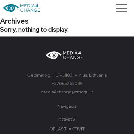
Archives
Sorry, nothing to display.
Gedimino g. 1, LT-01103, Vilnius, Lithuania
+37065263085
media4change@zmogui.lt
Navigácia
DOMOV
OBLASTI AKTIVÍT