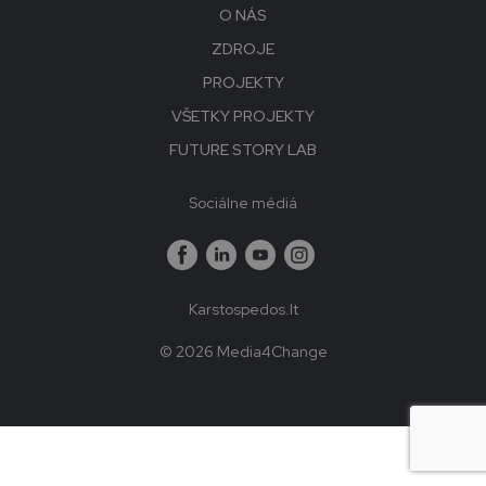
O NÁS
ZDROJE
PROJEKTY
VŠETKY PROJEKTY
FUTURE STORY LAB
Sociálne médiá
Karstospedos.lt
© 2026 Media4Change