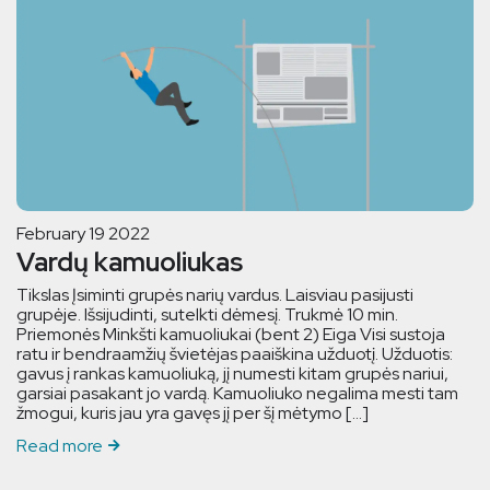
February 19 2022
Vardų kamuoliukas
Tikslas Įsiminti grupės narių vardus. Laisviau pasijusti
grupėje. Išsijudinti, sutelkti dėmesį. Trukmė 10 min.
Priemonės Minkšti kamuoliukai (bent 2) Eiga Visi sustoja
ratu ir bendraamžių švietėjas paaiškina užduotį. Užduotis:
gavus į rankas kamuoliuką, jį numesti kitam grupės nariui,
garsiai pasakant jo vardą. Kamuoliuko negalima mesti tam
žmogui, kuris jau yra gavęs jį per šį mėtymo […]
Read more