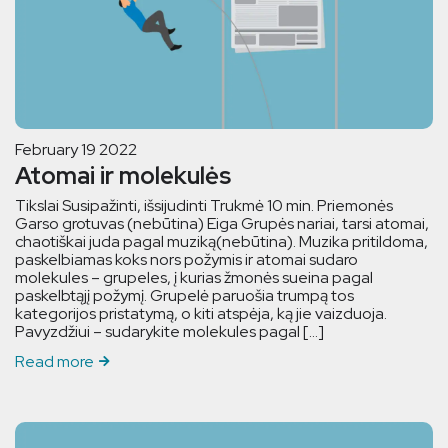
February 19 2022
Atomai ir molekulės
Tikslai Susipažinti, išsijudinti Trukmė 10 min. Priemonės
Garso grotuvas (nebūtina) Eiga Grupės nariai, tarsi atomai,
chaotiškai juda pagal muziką(nebūtina). Muzika pritildoma,
paskelbiamas koks nors požymis ir atomai sudaro
molekules – grupeles, į kurias žmonės sueina pagal
paskelbtąjį požymį. Grupelė paruošia trumpą tos
kategorijos pristatymą, o kiti atspėja, ką jie vaizduoja.
Pavyzdžiui – sudarykite molekules pagal […]
Read more