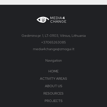
Gedimino pr. 1, LT-01103, Vilnius, Lithuania
+37065263085
media4change@zmogui.lt
Navigation
HOME
ACTIVITY AREAS
ABOUT US
RESOURCES
PROJECTS