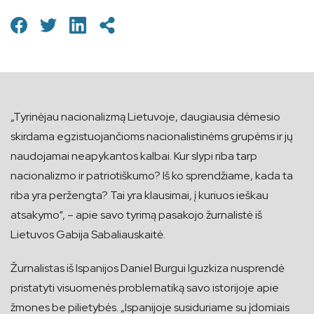
„Tyrinėjau nacionalizmą Lietuvoje, daugiausia dėmesio
skirdama egzistuojančioms nacionalistinėms grupėms ir jų
naudojamai neapykantos kalbai. Kur slypi riba tarp
nacionalizmo ir patriotiškumo? Iš ko sprendžiame, kada ta
riba yra peržengta? Tai yra klausimai, į kuriuos ieškau
atsakymo“, – apie savo tyrimą pasakojo žurnalistė iš
Lietuvos Gabija Sabaliauskaitė.
Žurnalistas iš Ispanijos Daniel Burgui Iguzkiza nusprendė
pristatyti visuomenės problematiką savo istorijoje apie
žmones be pilietybės. „Ispanijoje susiduriame su įdomiais