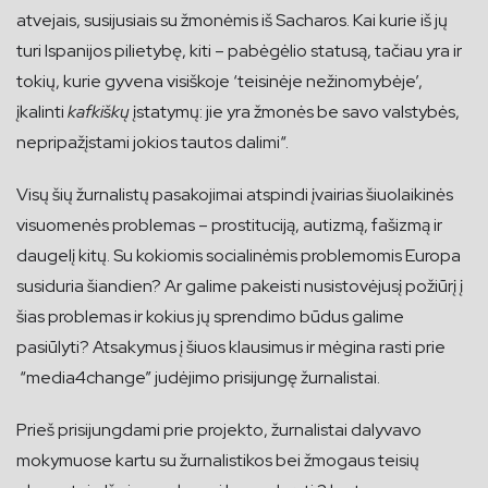
atvejais, susijusiais su žmonėmis iš Sacharos. Kai kurie iš jų
turi Ispanijos pilietybę, kiti – pabėgėlio statusą, tačiau yra ir
tokių, kurie gyvena visiškoje ‘teisinėje nežinomybėje’,
įkalinti
kafkiškų
įstatymų: jie yra žmonės be savo valstybės,
nepripažįstami jokios tautos dalimi“.
Visų šių žurnalistų pasakojimai atspindi įvairias šiuolaikinės
visuomenės problemas – prostituciją, autizmą, fašizmą ir
daugelį kitų. Su kokiomis socialinėmis problemomis Europa
susiduria šiandien? Ar galime pakeisti nusistovėjusį požiūrį į
šias problemas ir kokius jų sprendimo būdus galime
pasiūlyti? Atsakymus į šiuos klausimus ir mėgina rasti prie
“media4change” judėjimo prisijungę žurnalistai.
Prieš prisijungdami prie projekto, žurnalistai dalyvavo
mokymuose kartu su žurnalistikos bei žmogaus teisių