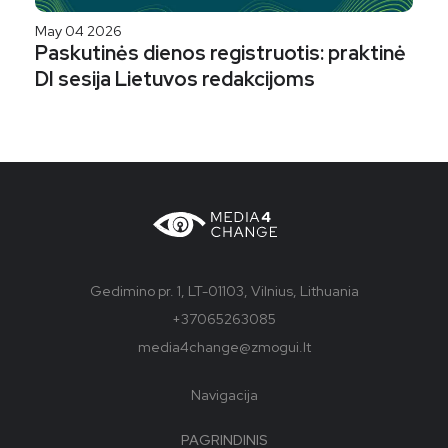
May 04 2026
Paskutinės dienos registruotis: praktinė
DI sesija Lietuvos redakcijoms
Gedimino pr. 1, LT-01103, Vilnius, Lithuania
+37065263085
media4change@zmogui.lt
Navigacija
PAGRINDINIS