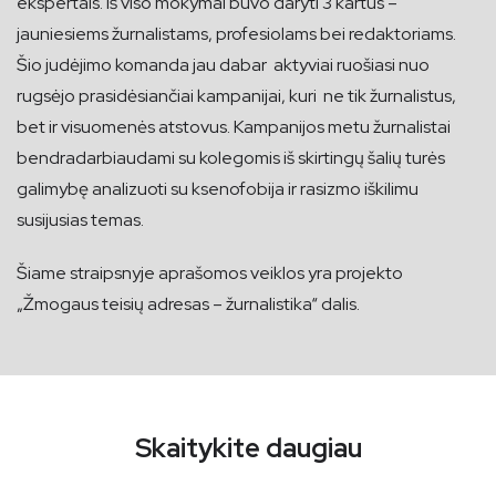
ekspertais. Iš viso mokymai buvo daryti 3 kartus –
jauniesiems žurnalistams, profesiolams bei redaktoriams.
Šio judėjimo komanda jau dabar aktyviai ruošiasi nuo
rugsėjo prasidėsiančiai kampanijai, kuri ne tik žurnalistus,
bet ir visuomenės atstovus. Kampanijos metu žurnalistai
bendradarbiaudami su kolegomis iš skirtingų šalių turės
galimybę analizuoti su ksenofobija ir rasizmo iškilimu
susijusias temas.
Šiame straipsnyje aprašomos veiklos yra projekto
„Žmogaus teisių adresas – žurnalistika“ dalis.
Skaitykite daugiau