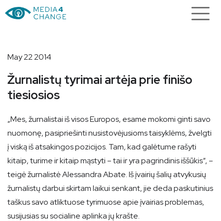
May 22 2014
Žurnalistų tyrimai artėja prie finišo
tiesiosios
„Mes, žurnalistai iš visos Europos, esame mokomi ginti savo
nuomonę, pasipriešinti nusistovėjusioms taisyklėms, žvelgti
į viską iš atsakingos pozicijos. Tam, kad galėtume rašyti
kitaip, turime ir kitaip mąstyti – tai ir yra pagrindinis iššūkis“, –
teigė žurnalistė Alessandra Abate. Iš įvairių šalių atvykusių
žurnalistų darbui skirtam laikui senkant, jie deda paskutinius
taškus savo atliktuose tyrimuose apie įvairias problemas,
susijusias su socialine aplinka jų krašte.