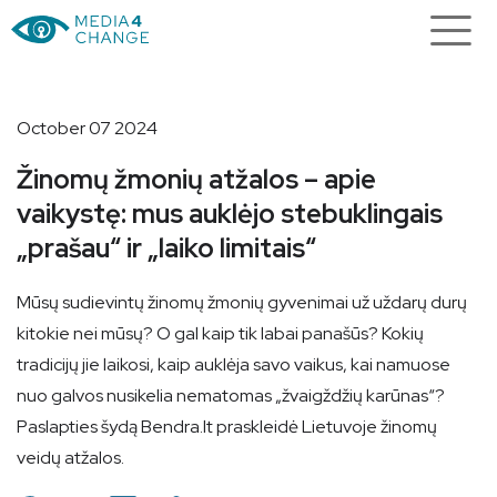
October 07 2024
Žinomų žmonių atžalos – apie
vaikystę: mus auklėjo stebuklingais
„prašau“ ir „laiko limitais“
Mūsų sudievintų žinomų žmonių gyvenimai už uždarų durų
kitokie nei mūsų? O gal kaip tik labai panašūs? Kokių
tradicijų jie laikosi, kaip auklėja savo vaikus, kai namuose
nuo galvos nusikelia nematomas „žvaigždžių karūnas“?
Paslapties šydą Bendra.lt praskleidė Lietuvoje žinomų
veidų atžalos.