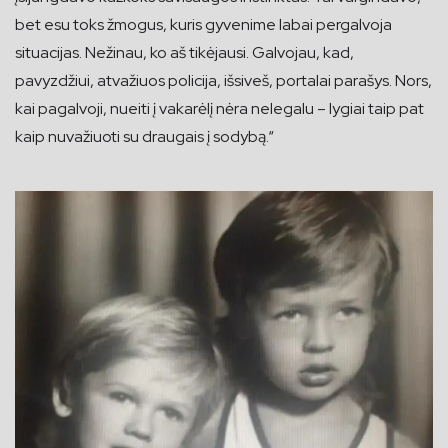
bet esu toks žmogus, kuris gyvenime labai pergalvoja
situacijas. Nežinau, ko aš tikėjausi. Galvojau, kad,
pavyzdžiui, atvažiuos policija, išsiveš, portalai parašys. Nors,
kai pagalvoji, nueiti į vakarėlį nėra nelegalu – lygiai taip pat
kaip nuvažiuoti su draugais į sodybą.“