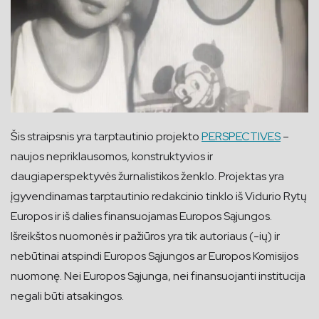
Šis straipsnis yra tarptautinio projekto
PERSPECTIVES
–
naujos nepriklausomos, konstruktyvios ir
daugiaperspektyvės žurnalistikos ženklo. Projektas yra
įgyvendinamas tarptautinio redakcinio tinklo iš Vidurio Rytų
Europos ir iš dalies finansuojamas Europos Sąjungos.
Išreikštos nuomonės ir pažiūros yra tik autoriaus (-ių) ir
nebūtinai atspindi Europos Sąjungos ar Europos Komisijos
nuomonę. Nei Europos Sąjunga, nei finansuojanti institucija
negali būti atsakingos.