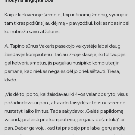
mokytis anglų kalbos
Kaip ir kiekvienoje šeimoje, taip ir žinomų žmonių, vyrauja ir
tam tikras požiūris į auklėjimą – pavyzdžiui, kokias ribas ir dėl
ko nubrėžti savo atžaloms.
A. Tapino sūnus Vakaris pasakojo vaikystėje labai daug
žaisdavęs kompiuteriu. Tačiau 7-oje klasėje, iki tol taupęs
gal ketverius metus, jis pagaliau nusipirko kompiuterį ir
pamanė, kad niekas negalės dėl jo priekaištauti. Tiesa,
klydo.
„Vis dėlto, po to, kai žaisdavau iki 4-os valandos ryto, visus
pažadindavau ir pan., atsirado taisyklės ir tėtis nusprendė
nustatyti laiko limitus. Tada sakydavo: „Galėsi papildomą
valandą praleisti prie kompiuterio, jei gausi dešimtuką“ ar
pan. Dabar galvoju, kad tai prisidėjo prie labai gerų anglų