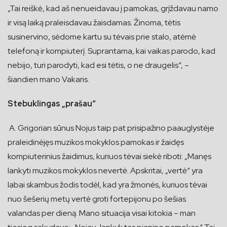
„Tai reiškė, kad aš nenueidavau į pamokas, grįždavau namo
ir visą laiką praleisdavau žaisdamas. Žinoma, tėtis
susinervino, sėdome kartu su tėvais prie stalo, atėmė
telefoną ir kompiuterį. Suprantama, kai vaikas parodo, kad
nebijo, turi parodyti, kad esi tėtis, o ne draugelis“, –
šiandien mano Vakaris.
Stebuklingas „prašau“
A. Grigorian sūnus Nojus taip pat prisipažino paauglystėje
praleidinėjęs muzikos mokyklos pamokas ir žaidęs
kompiuterinius žaidimus, kuriuos tėvai siekė riboti: „Manęs
lankyti muzikos mokyklos nevertė. Apskritai, „vertė“ yra
labai skambus žodis todėl, kad yra žmonės, kuriuos tėvai
nuo šešerių metų vertė groti fortepijonu po šešias
valandas per dieną. Mano situacija visai kitokia – man