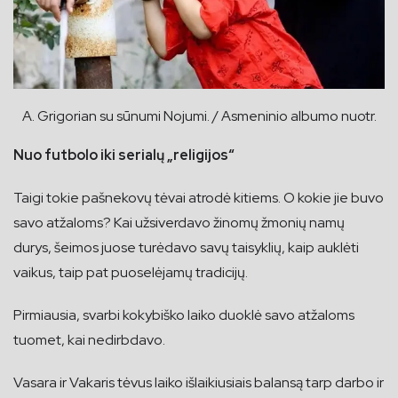
A. Grigorian su sūnumi Nojumi. / Asmeninio albumo nuotr.
Nuo futbolo iki serialų „religijos“
Taigi tokie pašnekovų tėvai atrodė kitiems. O kokie jie buvo
savo atžaloms? Kai užsiverdavo žinomų žmonių namų
durys, šeimos juose turėdavo savų taisyklių, kaip auklėti
vaikus, taip pat puoselėjamų tradicijų.
Pirmiausia, svarbi kokybiško laiko duoklė savo atžaloms
tuomet, kai nedirbdavo.
Vasara ir Vakaris tėvus laiko išlaikiusiais balansą tarp darbo ir