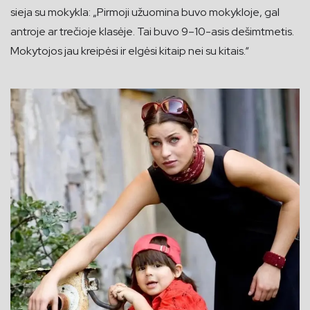
sieja su mokykla: „Pirmoji užuomina buvo mokykloje, gal
antroje ar trečioje klasėje. Tai buvo 9–10-asis dešimtmetis.
Mokytojos jau kreipėsi ir elgėsi kitaip nei su kitais.“