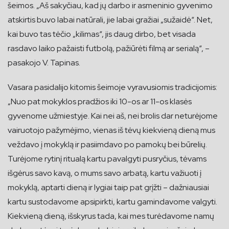
šeimos. „Aš sakyčiau, kad jų darbo ir asmeninio gyvenimo
atskirtis buvo labai natūrali, jie labai gražiai „sužaidė“. Net,
kai buvo tas tėčio „kilimas“, jis daug dirbo, bet visada
rasdavo laiko pažaisti futbolą, pažiūrėti filmą ar serialą“, –
pasakojo V. Tapinas.
Vasara pasidalijo kitomis šeimoje vyravusiomis tradicijomis:
„Nuo pat mokyklos pradžios iki 10-os ar 11-os klasės
gyvenome užmiestyje. Kai nei aš, nei brolis dar neturėjome
vairuotojo pažymėjimo, vienas iš tėvų kiekvieną dieną mus
veždavo į mokyklą ir pasiimdavo po pamokų bei būrelių.
Turėjome rytinį ritualą kartu pavalgyti pusryčius, tėvams
išgėrus savo kavą, o mums savo arbatą, kartu važiuoti į
mokyklą, aptarti dieną ir lygiai taip pat grįžti – dažniausiai
kartu sustodavome apsipirkti, kartu gamindavome valgyti.
Kiekvieną dieną, išskyrus tada, kai mes turėdavome namų