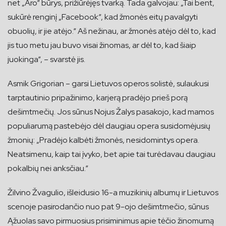
net „Aro“ būrys, prižiūrėjęs tvarką. Tada galvojau: „Tai bent,
sukūrė renginį „Facebook“, kad žmonės eitų pavalgyti
obuolių, ir jie atėjo.“ Aš nežinau, ar žmonės atėjo dėl to, kad
jis tuo metu jau buvo visai žinomas, ar dėl to, kad šiaip
juokinga“, – svarstė jis.
Asmik Grigorian – garsi Lietuvos operos solistė, sulaukusi
tarptautinio pripažinimo, karjerą pradėjo prieš porą
dešimtmečių. Jos sūnus Nojus Žalys pasakojo, kad mamos
populiarumą pastebėjo dėl daugiau opera susidomėjusių
žmonių: „Pradėjo kalbėti žmonės, nesidomintys opera.
Neatsimenu, kaip tai įvyko, bet apie tai turėdavau daugiau
pokalbių nei anksčiau.“
Žilvino Žvagulio, išleidusio 16-a muzikinių albumų ir Lietuvos
scenoje pasirodančio nuo pat 9-ojo dešimtmečio, sūnus
Ąžuolas savo pirmuosius prisiminimus apie tėčio žinomumą