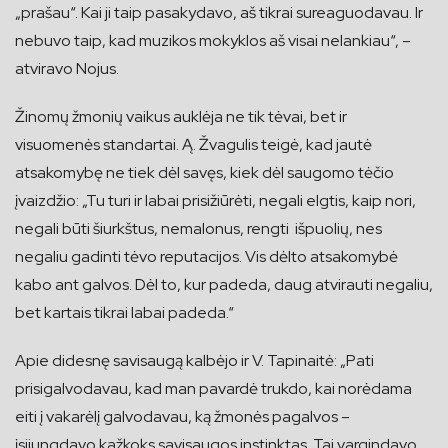
„prašau“. Kai ji taip pasakydavo, aš tikrai sureaguodavau. Ir
nebuvo taip, kad muzikos mokyklos aš visai nelankiau“, –
atviravo Nojus.
Žinomų žmonių vaikus auklėja ne tik tėvai, bet ir
visuomenės standartai. Ą. Žvagulis teigė, kad jautė
atsakomybę ne tiek dėl savęs, kiek dėl saugomo tėčio
įvaizdžio: „Tu turi ir labai prisižiūrėti, negali elgtis, kaip nori,
negali būti šiurkštus, nemalonus, rengti išpuolių, nes
negaliu gadinti tėvo reputacijos. Vis dėlto atsakomybė
kabo ant galvos. Dėl to, kur padeda, daug atvirauti negaliu,
bet kartais tikrai labai padeda.“
Apie didesnę savisaugą kalbėjo ir V. Tapinaitė: „Pati
prisigalvodavau, kad man pavardė trukdo, kai norėdama
eiti į vakarėlį galvodavau, ką žmonės pagalvos –
įsijungdavo kažkoks savisaugos instinktas. Tai vargindavo,