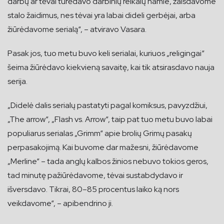
darbų ar tėvai turėdavo darbinių reikalų namie, žaisdavome
stalo žaidimus, nes tėvai yra labai dideli gerbėjai, arba
žiūrėdavome serialą“, – atviravo Vasara.
Pasak jos, tuo metu buvo keli serialai, kuriuos „religingai“
šeima žiūrėdavo kiekvieną savaitę, kai tik atsirasdavo nauja
serija.
„Didelė dalis serialų pastatyti pagal komiksus, pavyzdžiui,
„The arrow“, „Flash vs. Arrow“, taip pat tuo metu buvo labai
populiarus serialas „Grimm“ apie brolių Grimų pasakų
perpasakojimą. Kai buvome dar mažesni, žiūrėdavome
„Merline“ – tada anglų kalbos žinios nebuvo tokios geros,
tad minutę pažiūrėdavome, tėvai sustabdydavo ir
išversdavo. Tikrai, 80–85 procentus laiko ką nors
veikdavome“, – apibendrino ji.