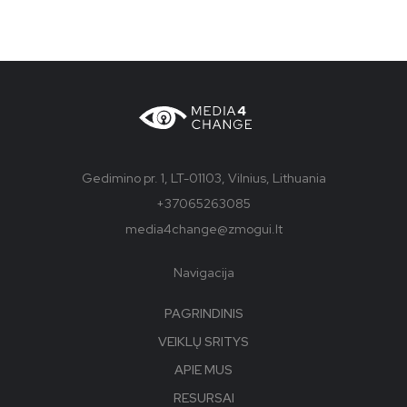
Gedimino pr. 1, LT-01103, Vilnius, Lithuania
+37065263085
media4change@zmogui.lt
Navigacija
PAGRINDINIS
VEIKLŲ SRITYS
APIE MUS
RESURSAI