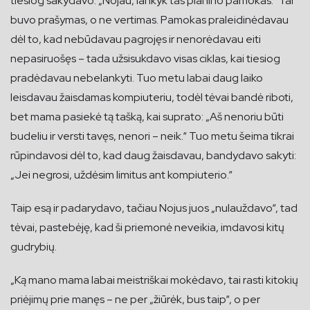
tiesiog sakydavo: „Nojau, lankyk tas pianino pamokas.“ Tai
buvo prašymas, o ne vertimas. Pamokas praleidinėdavau
dėl to, kad nebūdavau pagrojęs ir nenorėdavau eiti
nepasiruošęs – tada užsisukdavo visas ciklas, kai tiesiog
pradėdavau nebelankyti. Tuo metu labai daug laiko
leisdavau žaisdamas kompiuteriu, todėl tėvai bandė riboti,
bet mama pasiekė tą tašką, kai suprato: „Aš nenoriu būti
budeliu ir versti tavęs, nenori – neik.“ Tuo metu šeima tikrai
rūpindavosi dėl to, kad daug žaisdavau, bandydavo sakyti:
„Jei negrosi, uždėsim limitus ant kompiuterio.“
Taip esą ir padarydavo, tačiau Nojus juos „nulauždavo“, tad
tėvai, pastebėję, kad ši priemonė neveikia, imdavosi kitų
gudrybių.
„Ką mano mama labai meistriškai mokėdavo, tai rasti kitokių
priėjimų prie manęs – ne per „žiūrėk, bus taip“, o per