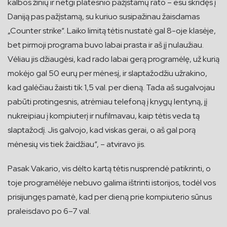
kalbos žinių ir netgi platesnio pažįstamų rato – esu skridęs į
Daniją pas pažįstamą, su kuriuo susipažinau žaisdamas
„Counter strike“. Laiko limitą tėtis nustatė gal 8-oje klasėje,
bet pirmoji programa buvo labai prasta ir aš jį nulaužiau.
Vėliau jis džiaugėsi, kad rado labai gerą programėlę, už kurią
mokėjo gal 50 eurų per mėnesį, ir slaptažodžiu užrakino,
kad galėčiau žaisti tik 1,5 val. per dieną. Tada aš sugalvojau
pabūti protingesnis, atrėmiau telefoną į knygų lentyną, jį
nukreipiau į kompiuterį ir nufilmavau, kaip tėtis veda tą
slaptažodį. Jis galvojo, kad viskas gerai, o aš gal porą
mėnesių vis tiek žaidžiau“, – atviravo jis.
Pasak Vakario, vis dėlto kartą tėtis nusprendė patikrinti, o
toje programėlėje nebuvo galima ištrinti istorijos, todėl vos
prisijungęs pamatė, kad per dieną prie kompiuterio sūnus
praleisdavo po 6–7 val.