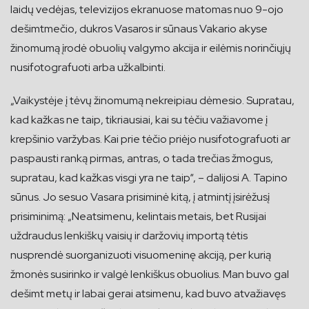
laidų vedėjas, televizijos ekranuose matomas nuo 9-ojo
dešimtmečio, dukros Vasaros ir sūnaus Vakario akyse
žinomumą įrodė obuolių valgymo akcija ir eilėmis norinčiųjų
nusifotografuoti arba užkalbinti.
„Vaikystėje į tėvų žinomumą nekreipiau dėmesio. Supratau,
kad kažkas ne taip, tikriausiai, kai su tėčiu važiavome į
krepšinio varžybas. Kai prie tėčio priėjo nusifotografuoti ar
paspausti ranką pirmas, antras, o tada trečias žmogus,
supratau, kad kažkas visgi yra ne taip“, – dalijosi A. Tapino
sūnus. Jo sesuo Vasara prisiminė kitą, į atmintį įsirėžusį
prisiminimą: „Neatsimenu, kelintais metais, bet Rusijai
uždraudus lenkiškų vaisių ir daržovių importą tėtis
nusprendė suorganizuoti visuomeninę akciją, per kurią
žmonės susirinko ir valgė lenkiškus obuolius. Man buvo gal
dešimt metų ir labai gerai atsimenu, kad buvo atvažiavęs