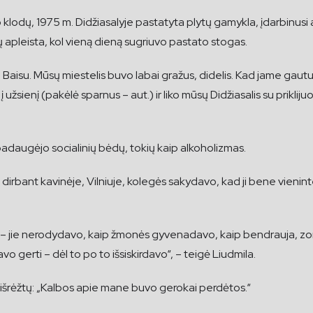
 klodų, 1975 m. Didžiasalyje pastatyta plytų gamykla, įdarbinus
ų apleista, kol vieną dieną sugriuvo pastato stogas.
aisu. Mūsų miestelis buvo labai gražus, didelis. Kad jame gautum 
į užsienį (pakėlė sparnus – aut.) ir liko mūsų Didžiasalis su prikli
padaugėjo socialinių bėdų, tokių kaip alkoholizmas.
dirbant kavinėje, Vilniuje, kolegės sakydavo, kad ji bene vieninte
– jie nerodydavo, kaip žmonės gyvenadavo, kaip bendrauja, zomb
avo gerti – dėl to po to išsiskirdavo“, – teigė Liudmila.
lis išrėžtų: „Kalbos apie mane buvo gerokai perdėtos.“