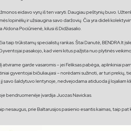
s žmonos eidavo vyrų iš ten varyti. Daugiau peštynių buvo. Užt
mės lopinėlių ir užsiaugina savo daržovių. Čia yra dideli kolekty
a Aldona Pociūnienė, kilusi iš Didžiasalio.
ia taip trūkstamų specialistų rankas. Štai Danutė, BENDRA.lt įsil
Gyventojai pasakojo, kad vieni kitus pažįsta nuo plytinės veikimo
atvirame garde vasaromis – jei Feliksas pabėga, aplinkiniai parne
iniai gyventojai bičiuliaujasi – norėdami sužinoti, ar turi prekių
 savo šaldytuvo lentynoje, nedvejodama atiduoda jį lojaliam kl
ioje bendruomenėje įvardija Juozas Navickas.
aip nesaugus, prie Baltarusijos pasienio esantis kaimas, taip pat 