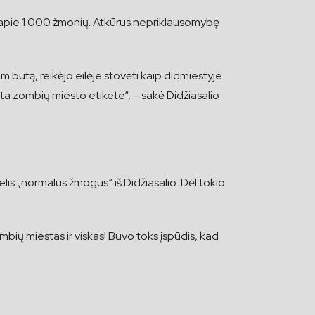
i apie 1 000 žmonių. Atkūrus nepriklausomybę
butą, reikėjo eilėje stovėti kaip didmiestyje.
juota zombių miesto etikete“, – sakė Didžiasalio
lis „normalus žmogus“ iš Didžiasalio. Dėl tokio
ių miestas ir viskas! Buvo toks įspūdis, kad