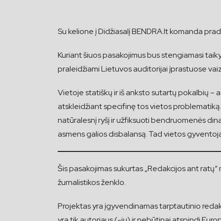
Su kelione į Didžiasalį BENDRA.lt komanda pra
Kuriant šiuos pasakojimus bus stengiamasi taik
praleidžiami Lietuvos auditorijai įprastuose va
Vietoje statiškų ir iš anksto sutartų pokalbių – 
atskleidžiant specifinę tos vietos problematiką
natūralesnį ryšį ir užfiksuoti bendruomenės di
asmens galios disbalansą. Tad vietos gyventojai
Šis pasakojimas sukurtas „Redakcijos ant ratų“ m
žurnalistikos ženklo.
Projektas yra įgyvendinamas tarptautinio redakc
yra tik autoriaus (-ių) ir nebūtinai atspindi Eu