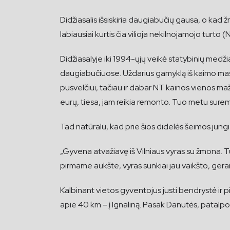
Didžiasalis išsiskiria daugiabučių gausa, o kad 
labiausiai kurtis čia vilioja nekilnojamojo turt
Didžiasalyje iki 1994-ųjų veikė statybinių medžia
daugiabučiuose. Uždarius gamyklą iš kaimo masi
pusvelčiui, tačiau ir dabar NT kainos vienos ma
eurų, tiesa, jam reikia remonto. Tuo metu sur
Tad natūralu, kad prie šios didelės šeimos jungias
„Gyvena atvažiavę iš Vilniaus vyras su žmona. Turi
pirmame aukšte, vyras sunkiai jau vaikšto, gerai 
Kalbinant vietos gyventojus justi bendrystė ir p
apie 40 km – į Ignaliną. Pasak Danutės, patalpos 