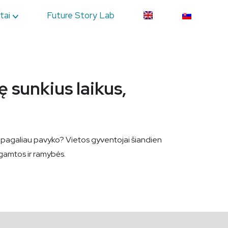
tai
Future Story Lab
 sunkius laikus,
Gal pagaliau pavyko? Vietos gyventojai šiandien
i gamtos ir ramybės.