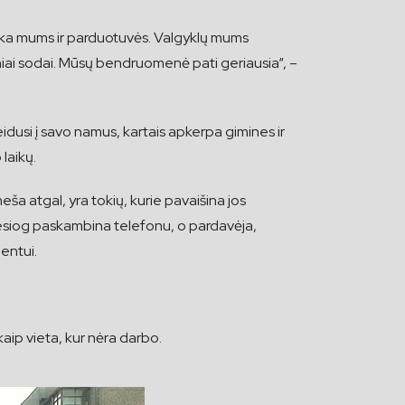
enka mums ir parduotuvės. Valgyklų mums
viniai sodai. Mūsų bendruomenė pati geriausia“, –
eidusi į savo namus, kartais apkerpa gimines ir
 laikų.
ša atgal, yra tokių, kurie pavaišina jos
, tiesiog paskambina telefonu, o pardavėja,
ientui.
kaip vieta, kur nėra darbo.