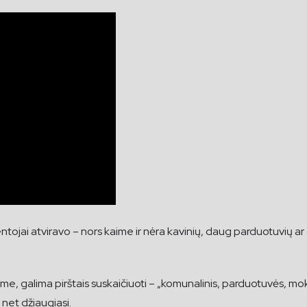
ai atviravo – nors kaime ir nėra kavinių, daug parduotuvių ar da
ime, galima pirštais suskaičiuoti – „komunalinis, parduotuvės, mokyk
o net džiaugiasi.