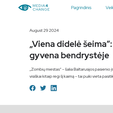
Pagrindinis
Veik
August 29 2024
„Viena didelė šeima“:
gyvena bendrystėje
„Zombių miestas“ – šalia Baltarusijos pasienio į
visiškai kitaip regi šį kaimą – tai puiki vieta p