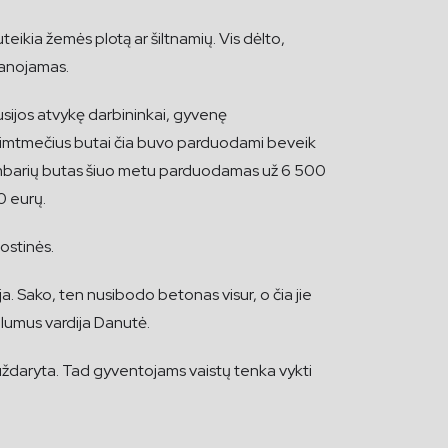
eikia žemės plotą ar šiltnamių. Vis dėlto,
ovanojamas.
rusijos atvykę darbininkai, gyvenę
dešimtmečius butai čia buvo parduodami beveik
ų kambarių butas šiuo metu parduodamas už 6 500
0 eurų.
sostinės.
oja. Sako, ten nusibodo betonas visur, o čia jie
valumus vardija Danutė.
vo uždaryta. Tad gyventojams vaistų tenka vykti