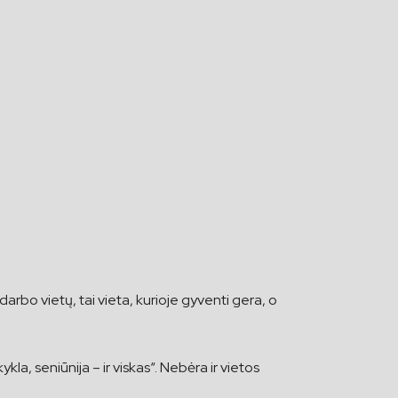
rbo vietų, tai vieta, kurioje gyventi gera, o
la, seniūnija – ir viskas“. Nebėra ir vietos