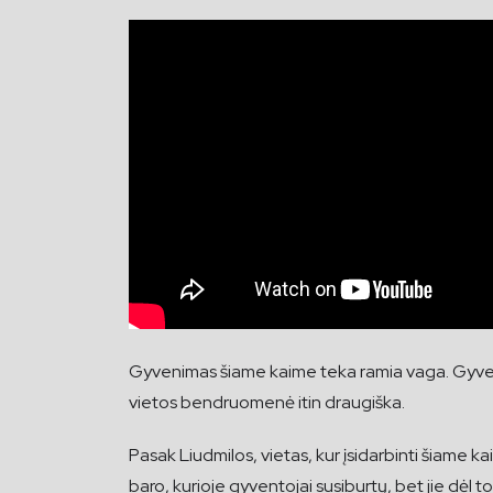
Gyvenimas šiame kaime teka ramia vaga. Gyventoj
vietos bendruomenė itin draugiška.
Pasak Liudmilos, vietas, kur įsidarbinti šiame ka
baro, kurioje gyventojai susiburtų, bet jie dėl t