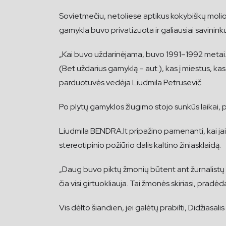
Sovietmečiu, netoliese aptikus kokybiškų molio
gamykla buvo privatizuota ir galiausiai savinink
„Kai buvo uždarinėjama, buvo 1991–1992 metai. B
(Bet uždarius gamyklą – aut.), kas į miestus, kas 
parduotuvės vedėja Liudmila Petrusevič.
Po plytų gamyklos žlugimo stojo sunkūs laikai, 
Liudmila BENDRA.lt pripažino pamenanti, kai jai 
stereotipinio požiūrio dalis kaltino žiniasklaidą.
„Daug buvo piktų žmonių būtent ant žurnalistų 
čia visi girtuokliauja. Tai žmonės skiriasi, pradėd
Vis dėlto šiandien, jei galėtų prabilti, Didžiasa