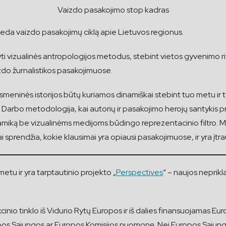
Vaizdo pasakojimo stop kadras
deda vaizdo pasakojimų ciklą apie Lietuvos regionus.
yti vizualinės antropologijos metodus, stebint vietos gyvenimo r
izdo žurnalistikos pasakojimuose.
asmeninės istorijos būtų kuriamos dinamiškai stebint tuo metu ir to
. Darbo metodologija, kai autorių ir pasakojimo herojų santykis p
namiką be vizualinėms medijoms būdingo reprezentacinio filtro. 
 sprendžia, kokie klausimai yra opiausi pasakojimuose, ir yra įtr
etu ir yra tarptautinio projekto „
Perspectives
“ – naujos neprik
inio tinklo iš Vidurio Rytų Europos ir iš dalies finansuojamas Eu
ropos Sąjungos ar Europos Komisijos nuomonę. Nei Europos Sąjunga,