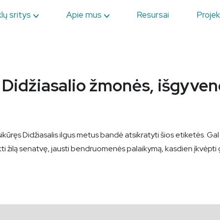
lų sritys
Apie mus
Resursai
Projek
 Didžiasalio žmonės, išgyvenę
sikūręs Didžiasalis ilgus metus bandė atsikratyti šios etiketės. 
asitikti žilą senatvę, jausti bendruomenės palaikymą, kasdien įkvėpt