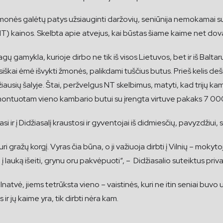
žmonės galėtų patys užsiauginti daržovių, seniūnija nemokamai sut
o (NT) kainos. Skelbta apie atvejus, kai būstas šiame kaime net d
gų gamykla, kurioje dirbo ne tik iš visos Lietuvos, bet ir iš Balta
škai ėmė išvykti žmonės, palikdami tuščius butus. Prieš kelis 
žiausių šalyje. Štai, peržvelgus NT skelbimus, matyti, kad trij
emontuotam vieno kambario butui su įrengta virtuve pakaks 7 00
i ir į Didžiasalį kraustosi ir gyventojai iš didmiesčių, pavyzdžiui, 
 gražų korgį. Vyras čia būna, o ji važiuoja dirbti į Vilnių – mokyt
į lauką išeiti, grynu oru pakvėpuoti“, – Didžiasalio suteiktus pri
ilnatvė, jiems tetrūksta vieno – vaistinės, kuri ne itin seniai bu
ir jų kaime yra, tik dirbti nėra kam.