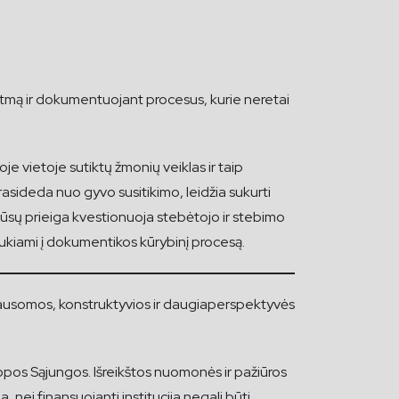
itmą ir dokumentuojant procesus, kurie neretai
je vietoje sutiktų žmonių veiklas ir taip
rasideda nuo gyvo susitikimo, leidžia sukurti
Mūsų prieiga kvestionuoja stebėtojo ir stebimo
aukiami į dokumentikos kūrybinį procesą.
lausomos, konstruktyvios ir daugiaperspektyvės
ropos Sąjungos. Išreikštos nuomonės ir pažiūros
 nei finansuojanti institucija negali būti