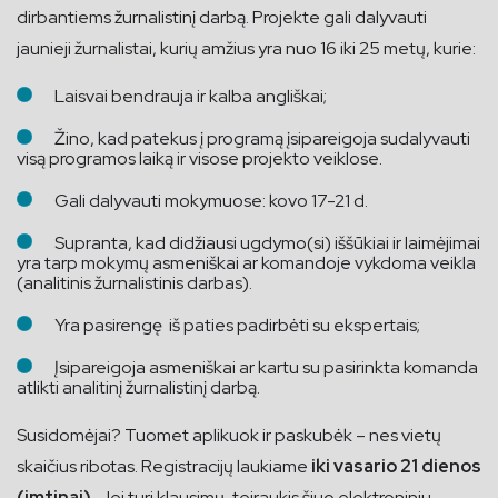
dirbantiems žurnalistinį darbą. Projekte gali dalyvauti
jaunieji žurnalistai, kurių amžius yra nuo 16 iki 25 metų, kurie:
Laisvai bendrauja ir kalba angliškai;
Žino, kad patekus į programą įsipareigoja sudalyvauti
visą programos laiką ir visose projekto veiklose.
Gali dalyvauti mokymuose: kovo 17-21 d.
Supranta, kad didžiausi ugdymo(si) iššūkiai ir laimėjimai
yra tarp mokymų asmeniškai ar komandoje vykdoma veikla
(analitinis žurnalistinis darbas).
Yra pasirengę iš paties padirbėti su ekspertais;
Įsipareigoja asmeniškai ar kartu su pasirinkta komanda
atlikti analitinį žurnalistinį darbą.
Susidomėjai? Tuomet aplikuok ir paskubėk – nes vietų
skaičius ribotas. Registracijų laukiame
iki vasario 21 dienos
(imtinai).
Jei turi klausimų, teiraukis šiuo elektroniniu