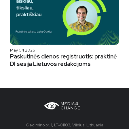
May 04 2026
Paskutinės dienos registruotis: praktinė
DI sesija Lietuvos redakcijoms
Gedimino pr. 1, LT-01103, Vilnius, Lithuania