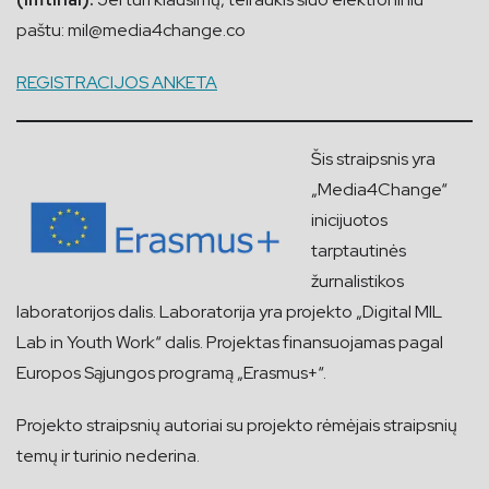
paštu:
mil@media4change.co
REGISTRACIJOS ANKETA
Šis straipsnis yra
„Media4Change“
inicijuotos
tarptautinės
žurnalistikos
laboratorijos dalis. Laboratorija yra projekto „Digital MIL
Lab in Youth Work“ dalis. Projektas finansuojamas pagal
Europos Sąjungos programą „Erasmus+“.
Projekto straipsnių autoriai su projekto rėmėjais straipsnių
temų ir turinio nederina.