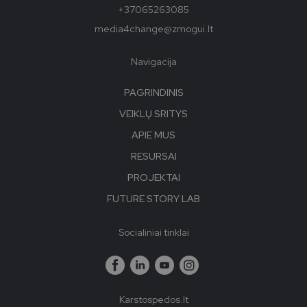
+37065263085
media4change@zmogui.lt
Navigacija
PAGRINDINIS
VEIKLŲ SRITYS
APIE MUS
RESURSAI
PROJEKTAI
FUTURE STORY LAB
Socialiniai tinklai
Karstospedos.lt