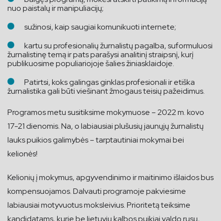
nuo paistalų ir manipuliacijų;
sužinosi, kaip saugiai komunikuoti internete;
kartu su profesionalių žurnalistų pagalba, suformuluosi
žurnalistinę temą ir pats parašysi analitinį straipsnį, kurį
publikuosime populiariojoje šalies žiniasklaidoje.
Patirtsi, koks galingas ginklas profesionali ir etiška
žurnalistika gali būti viešinant žmogaus teisių pažeidimus.
Programos metu susitiksime mokymuose – 2022 m. kovo
17-21 dienomis. Na, o labiausiai plušusių jaunųjų žurnalistų
lauks puikios galimybės – tarptautiniai mokymai bei
kelionės!
Kelionių į mokymus, apgyvendinimo ir maitinimo išlaidos bus
kompensuojamos. Dalvauti programoje pakviesime
labiausiai motyvuotus moksleivius. Prioritetą teiksime
kandidatams, kurie be lietuvių kalbos puikiai valdo rusų,