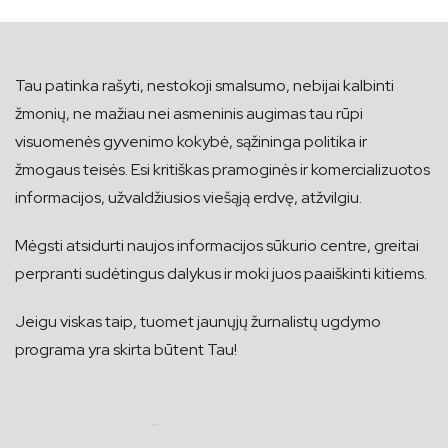
Tau patinka rašyti, nestokoji smalsumo, nebijai kalbinti
žmonių, ne mažiau nei asmeninis augimas tau rūpi
visuomenės gyvenimo kokybė, sąžininga politika ir
žmogaus teisės. Esi kritiškas pramoginės ir komercializuotos
informacijos, užvaldžiusios viešąją erdvę, atžvilgiu.
Mėgsti atsidurti naujos informacijos sūkurio centre, greitai
perpranti sudėtingus dalykus ir moki juos paaiškinti kitiems.
Jeigu viskas taip, tuomet jaunųjų žurnalistų ugdymo
programa yra skirta būtent Tau!