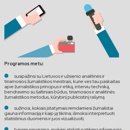
Programos metu:
susipažinsi su Lietuvos ir užsienio analitinės ir
tiriamosios žurnalistikos meistrais, kurie ves tau paskaitas
apie žurnalistikos principus ir etiką, interviu techniką,
bendravimo su šaltiniais būdus, tiriamosios ir analitinės
žurnalistikos metodus, kūrybinį publicistinį rašymą.
sužinosi, kokiais įstatymais remdamiesi žurnalistai
gauna informaciją ir kaip ją tikrina; išmoksi interpretuoti
statistinius duomenis ir juos vizualizuoti;
baigęs programą, mokėsi atskirti patikimą informaciją