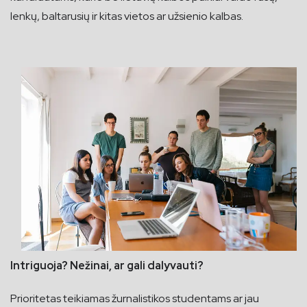
lenkų, baltarusių ir kitas vietos ar užsienio kalbas.
Intriguoja? Nežinai, ar gali dalyvauti?
Prioritetas teikiamas žurnalistikos studentams ar jau