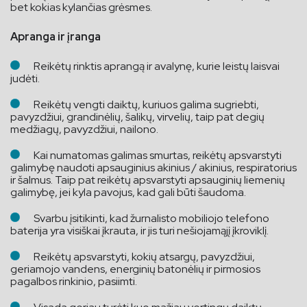
bet kokias kylančias grėsmes.
Apranga ir įranga
Reikėtų rinktis aprangą ir avalynę, kurie leistų laisvai
judėti.
Reikėtų vengti daiktų, kuriuos galima sugriebti,
pavyzdžiui, grandinėlių, šalikų, virvelių, taip pat degių
medžiagų, pavyzdžiui, nailono.
Kai numatomas galimas smurtas, reikėtų apsvarstyti
galimybę naudoti apsauginius akinius / akinius, respiratorius
ir šalmus. Taip pat reikėtų apsvarstyti apsauginių liemenių
galimybę, jei kyla pavojus, kad gali būti šaudoma.
Svarbu įsitikinti, kad žurnalisto mobiliojo telefono
baterija yra visiškai įkrauta, ir jis turi nešiojamąjį įkroviklį.
Reikėtų apsvarstyti, kokių atsargų, pavyzdžiui,
geriamojo vandens, energinių batonėlių ir pirmosios
pagalbos rinkinio, pasiimti.