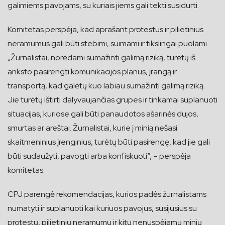
galimiems pavojams, su kuriais jiems gali tekti susidurti.
Komitetas perspėja, kad aprašant protestus ir pilietinius
neramumus gali būti stebimi, suimami ir tikslingai puolami.
„Žurnalistai, norėdami sumažinti galimą riziką, turėtų iš
anksto pasirengti komunikacijos planus, įrangą ir
transportą, kad galėtų kuo labiau sumažinti galimą riziką.
Jie turėtų ištirti dalyvaujančias grupes ir tinkamai suplanuoti
situacijas, kuriose gali būti panaudotos ašarinės dujos,
smurtas ar areštai. Žurnalistai, kurie į minią nešasi
skaitmeninius įrenginius, turėtų būti pasirengę, kad jie gali
būti sudaužyti, pavogti arba konfiskuoti“, – perspėja
komitetas.
CPJ parengė rekomendacijas, kurios padės žurnalistams
numatyti ir suplanuoti kai kuriuos pavojus, susijusius su
protestų, pilietinių neramumų ir kitų nenuspėjamų minių