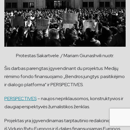
Protestas Sakartvele. / Mariam Giunashvili nuotr.
Šis darbas parengtas įgyvendinant du projektus: Medijų
rėmimo fondo finansuojamo „Bendros jungtys: pasitikėjimo
ir dialogo platforma“ ir PERSPECTIVES.
PERSPECTIVES
– naujos nepriklausomos, konstruktyvios ir
daugiaperspektyvės žurnalistikos ženklas.
Projektas yra įgyvendinamas tarptautinio redakcinio tinklo
iš Vidurio Rytų Europos ir iš dalies finansuojamas Europos