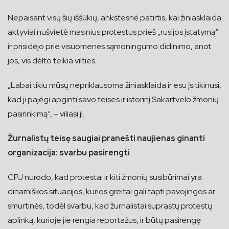
Nepaisant visų šių iššūkių, ankstesnė patirtis, kai žiniasklaida
aktyviai nušvietė masinius protestus prieš „rusijos įstatymą“
ir prisidėjo prie visuomenės sąmoningumo didinimo, anot
jos, vis dėlto teikia vilties.
„Labai tikiu mūsų nepriklausoma žiniasklaida ir esu įsitikinusi,
kad ji pajėgi apginti savo teises ir istorinį Sakartvelo žmonių
pasirinkimą“, – viliasi ji.
Žurnalistų teisę saugiai pranešti naujienas ginanti
organizacija: svarbu pasirengti
CPJ nurodo, kad protestai ir kiti žmonių susibūrimai yra
dinamiškos situacijos, kurios greitai gali tapti pavojingos ar
smurtinės, todėl svarbu, kad žurnalistai suprastų protestų
aplinką, kurioje jie rengia reportažus, ir būtų pasirengę