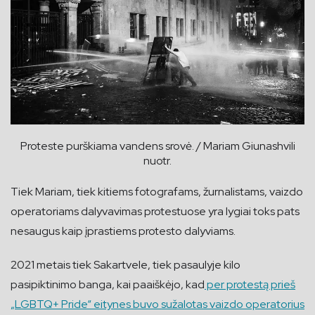
Proteste purškiama vandens srovė. / Mariam Giunashvili
nuotr.
Tiek Mariam, tiek kitiems fotografams, žurnalistams, vaizdo
operatoriams dalyvavimas protestuose yra lygiai toks pats
nesaugus kaip įprastiems protesto dalyviams.
2021 metais tiek Sakartvele, tiek pasaulyje kilo
pasipiktinimo banga, kai paaiškėjo, kad
per protestą prieš
„LGBTQ+ Pride“ eitynes buvo sužalotas vaizdo operatorius