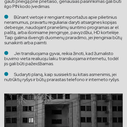
gauti prieigą prie prietaiso, geriausias pasirinkimas gali būti
ilgo PIN kodo įvedimas.
Būnant vietoje ir rengiant reportažus apie pilietinius
neramumus, pravartu reguliariai daryti atsargines kopijas
debesyje, naudojant pranešimų siuntimo programas ar el.
paštą, arba išoriniame įrenginyje, pavyzdžiui, HD kortelėje.
Taip galima išvengti duomenų praradimo, jei įrenginiai būtų
sunaikinti arba paimti.
Jei transliuojama gyvai, reikia žinoti, kad žurnalisto
buvimo vieta realiuoju laiku transliuojama internetu, todėl
jis gali būti pažeidžiamas.
Sudaryti planą, kaip susisiekti su kitais asmenimis, jei
nutrūktų ryšys ir būtų prarastas telefono ir interneto ryšys.