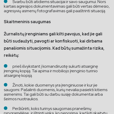
Svarbu būti atidiems situacijai ir savo saugumui. Nors
kartais agresijos dokumentavimas gali būti vertas dėmesio,
agresyvių asmenų fotografavimas gali paaštrinti situaciją.
Skaitmeninis saugumas
Žurnalistų įrenginiams gali kilti pavojus, kad jie gali
būti sudaužyti, pavogti ar konfiskuoti, kai dirbama
panašiomis situacijomis. Kad būtų sumažinta rizika,
reikėtų:
prieš išvykstant į komandiruotę sukurti atsarginę
įrenginių kopiją. Tai apima ir mobiliojo įrenginio turinio
atsarginę kopiją.
Žinoti, kokie duomenys yra įrenginiuose ir kur jie
saugomi. Pašalinti duomenis, kurių nevalia pasiekti kitiems
asmenims. Tai gali būti su darbu susiję dokumentai arba
šeimos nuotraukos.
Peržiūrėti, koks turinys saugomas pranešimų
programėlėse, ir ištrinti viską, ko nenorima, kad kiti skaitytų,