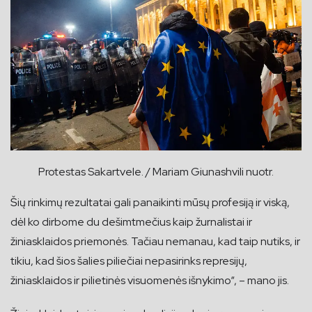
Protestas Sakartvele. / Mariam Giunashvili nuotr.
Šių rinkimų rezultatai gali panaikinti mūsų profesiją ir viską,
dėl ko dirbome du dešimtmečius kaip žurnalistai ir
žiniasklaidos priemonės. Tačiau nemanau, kad taip nutiks, ir
tikiu, kad šios šalies piliečiai nepasirinks represijų,
žiniasklaidos ir pilietinės visuomenės išnykimo“, – mano jis.