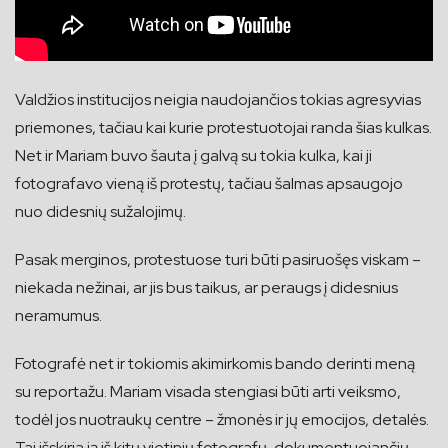
Valdžios institucijos neigia naudojančios tokias agresyvias
priemones, tačiau kai kurie protestuotojai randa šias kulkas.
Net ir Mariam buvo šauta į galvą su tokia kulka, kai ji
fotografavo vieną iš protestų, tačiau šalmas apsaugojo
nuo didesnių sužalojimų.
Pasak merginos, protestuose turi būti pasiruošęs viskam –
niekada nežinai, ar jis bus taikus, ar peraugs į didesnius
neramumus.
Fotografė net ir tokiomis akimirkomis bando derinti meną
su reportažu. Mariam visada stengiasi būti arti veiksmo,
todėl jos nuotraukų centre – žmonės ir jų emocijos, detalės.
Tai išskiria ją iš kitų vietinių fotografų, dokumentuojančių