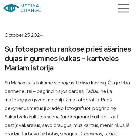
October 25 2024
Su fotoaparatu rankose prieš ašarines
dujas ir gumines kulkas – kartvelės
Mariam istorija
Su Mariam susitinkame vienoje iš Tbilisio kavinių. Čia ji dirba
barmene, tai – pagrindinis jos darbas. Tačiau ne ką
mažesnę jos gyvenimo dalį užima fotografija. Prieš
devynerius metus ji pradėjo fotografuoti pogrindinę
Sakartvelo kultūros sceną (underground culture – aut.
past.): vakarėlius, savo draugus, muzikantus, menininkus. Iš
pradžių tai buvo tik hobis, smagus užsiėmimas, tačiau