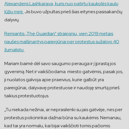
Alexanderis Lashkarava, kuris nuo patirtų kaukolės kaulų
lūžių mirė.
Jis buvo užpultas prieš šias eitynes pasisakančių
dalyvių.
Remiantis „The Guardian“ straipsniu, vien 2019 metais
riaušes malšinantys pareigūnai per protestus sužalojo 40
žurnalistų.
Mariam baimė dėl savo saugumo perauga ir į įprastą jos
gyvenimą. Net ir vaikščiodama miesto gatvėmis, pasak jos,
ji nuolatos galvoja apie praeivius, kurie galbūt yra
pareigūnai, dalyvavę protestuose ir naudoję smurtą prieš
taikius protestuotojus.
„Tu niekada nežinai, ar neprasilenki su jais gatvėje, nes per
protestus policininkai dažnai būna su kaukėmis. Nemanau,
kad tai yra normalu, kai bijai vaikščioti tomis pačiomis