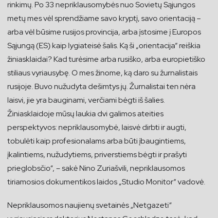
rinkimų. Po 33 nepriklausomybės nuo Sovietų Sąjungos
metų mes vėl sprendžiame savo kryptį, savo orientaciją –
arba vėl būsime rusijos provincija, arba įstosime į Europos
Sąjungą (ES) kaip lygiateisė šalis. Ką ši „orientacija“ reiškia
žiniasklaidai? Kad turėsime arba rusiško, arba europietiško
stiliaus vyriausybę. O mes žinome, ką daro su žurnalistais
rusijoje. Buvo nužudyta dešimtys jų. Žurnalistai ten nėra
laisvi, jie yra bauginami, verčiami bėgti iš šalies.
Žiniasklaidoje mūsų laukia dvi galimos ateities
perspektyvos: nepriklausomybė, laisvė dirbti ir augti,
tobulėti kaip profesionalams arba būti įbaugintiems,
įkalintiems, nužudytiems, priverstiems bėgti ir prašyti
prieglobsčio“, – sakė Nino Zuriašvili, nepriklausomos
tiriamosios dokumentikos laidos „Studio Monitor“ vadovė.
Nepriklausomos naujienų svetainės „Netgazeti“