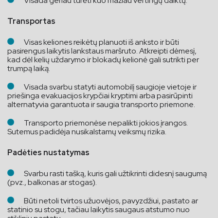
Visada geriau turėti kuo mažiau vertingų daiktų.
Transportas
Visas keliones reikėtų planuoti iš anksto ir būti
pasirengus laikytis lankstaus maršruto. Atkreipti dėmesį,
kad dėl kelių uždarymo ir blokadų kelionė gali sutrikti per
trumpą laiką.
Visada svarbu statyti automobilį saugioje vietoje ir
priešinga evakuacijos krypčiai kryptimi arba pasirūpinti
alternatyvia garantuota ir saugia transporto priemone.
Transporto priemonėse nepalikti jokios įrangos.
Sutemus padidėja nusikalstamų veiksmų rizika.
Padėties nustatymas
Svarbu rasti tašką, kuris gali užtikrinti didesnį saugumą
(pvz., balkonas ar stogas).
Būti netoli tvirtos užuovėjos, pavyzdžiui, pastato ar
statinio su stogu, tačiau laikytis saugaus atstumo nuo