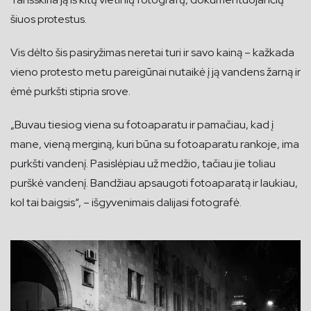
šiuos protestus.
Vis dėlto šis pasiryžimas neretai turi ir savo kainą – kažkada
vieno protesto metu pareigūnai nutaikė į ją vandens žarną ir
ėmė purkšti stipria srove.
„Buvau tiesiog viena su fotoaparatu ir pamačiau, kad į
mane, vieną merginą, kuri būna su fotoaparatu rankoje, ima
purkšti vandenį. Pasislėpiau už medžio, tačiau jie toliau
purškė vandenį. Bandžiau apsaugoti fotoaparatą ir laukiau,
kol tai baigsis“, – išgyvenimais dalijasi fotografė.