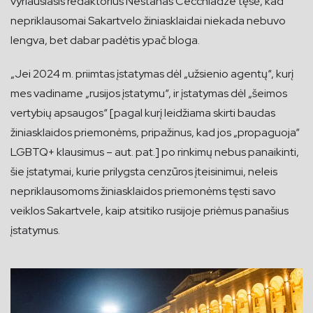
vyriausiasis redaktorius Nestanas Cecchladze tęsė, kad
nepriklausomai Sakartvelo žiniasklaidai niekada nebuvo
lengva, bet dabar padėtis ypač bloga.
„Jei 2024 m. priimtas įstatymas dėl „užsienio agentų“, kurį
mes vadiname „rusijos įstatymu“, ir įstatymas dėl „šeimos
vertybių apsaugos“ [pagal kurį leidžiama skirti baudas
žiniasklaidos priemonėms, pripažinus, kad jos „propaguoja“
LGBTQ+ klausimus – aut. pat.] po rinkimų nebus panaikinti,
šie įstatymai, kurie prilygsta cenzūros įteisinimui, neleis
nepriklausomoms žiniasklaidos priemonėms tęsti savo
veiklos Sakartvele, kaip atsitiko rusijoje priėmus panašius
įstatymus.