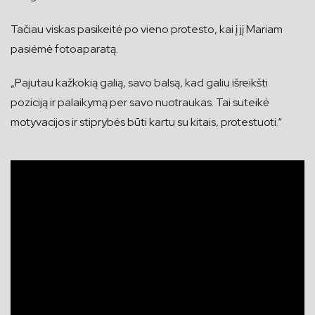
Tačiau viskas pasikeitė po vieno protesto, kai į jį Mariam
pasiėmė fotoaparatą.
„Pajutau kažkokią galią, savo balsą, kad galiu išreikšti
poziciją ir palaikymą per savo nuotraukas. Tai suteikė
motyvacijos ir stiprybės būti kartu su kitais, protestuoti.“