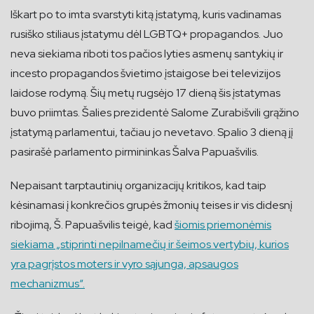
Iškart po to imta svarstyti kitą įstatymą, kuris vadinamas
rusiško stiliaus įstatymu dėl LGBTQ+ propagandos. Juo
neva siekiama riboti tos pačios lyties asmenų santykių ir
incesto propagandos švietimo įstaigose bei televizijos
laidose rodymą. Šių metų rugsėjo 17 dieną šis įstatymas
buvo priimtas. Šalies prezidentė Salome Zurabišvili grąžino
įstatymą parlamentui, tačiau jo nevetavo. Spalio 3 dieną jį
pasirašė parlamento pirmininkas Šalva Papuašvilis.
Nepaisant tarptautinių organizacijų kritikos, kad taip
kėsinamasi į konkrečios grupės žmonių teises ir vis didesnį
ribojimą, Š. Papuašvilis teigė, kad
šiomis priemonėmis
siekiama „stiprinti nepilnamečių ir šeimos vertybių, kurios
yra pagrįstos moters ir vyro sąjunga, apsaugos
mechanizmus“.