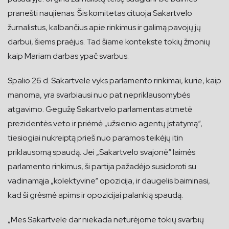
pranešti naujienas. Šis komitetas cituoja Sakartvelo
žurnalistus, kalbančius apie rinkimus ir galimą pavojų jų
darbui, šiems praėjus. Tad šiame kontekste tokių žmonių
kaip Mariam darbas ypač svarbus.
Spalio 26 d. Sakartvele vyks parlamento rinkimai, kurie, kaip
manoma, yra svarbiausi nuo pat nepriklausomybės
atgavimo. Gegužę Sakartvelo parlamentas atmetė
prezidentės veto ir priėmė „užsienio agentų įstatymą“,
tiesiogiai nukreiptą prieš nuo paramos teikėjų itin
priklausomą spaudą. Jei „Sakartvelo svajonė“ laimės
parlamento rinkimus, ši partija pažadėjo susidoroti su
vadinamąja „kolektyvine“ opozicija, ir daugelis baiminasi,
kad ši grėsmė apims ir opozicijai palankią spaudą.
„Mes Sakartvele dar niekada neturėjome tokių svarbių