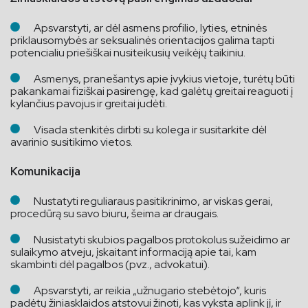
Apsvarstyti, ar dėl asmens profilio, lyties, etninės
priklausomybės ar seksualinės orientacijos galima tapti
potencialiu priešiškai nusiteikusių veikėjų taikiniu.
Asmenys, pranešantys apie įvykius vietoje, turėtų būti
pakankamai fiziškai pasirengę, kad galėtų greitai reaguoti į
kylančius pavojus ir greitai judėti.
Visada stenkitės dirbti su kolega ir susitarkite dėl
avarinio susitikimo vietos.
Komunikacija
Nustatyti reguliaraus pasitikrinimo, ar viskas gerai,
procedūrą su savo biuru, šeima ar draugais.
Nusistatyti skubios pagalbos protokolus sužeidimo ar
sulaikymo atveju, įskaitant informaciją apie tai, kam
skambinti dėl pagalbos (pvz., advokatui).
Apsvarstyti, ar reikia „užnugario stebėtojo“, kuris
padėtų žiniasklaidos atstovui žinoti, kas vyksta aplink jį, ir