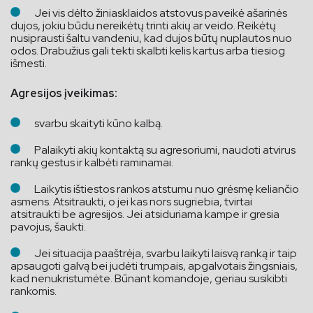
Jei vis dėlto žiniasklaidos atstovus paveikė ašarinės
dujos, jokiu būdu nereikėtų trinti akių ar veido. Reikėtų
nusiprausti šaltu vandeniu, kad dujos būtų nuplautos nuo
odos. Drabužius gali tekti skalbti kelis kartus arba tiesiog
išmesti.
Agresijos įveikimas:
svarbu skaityti kūno kalbą.
Palaikyti akių kontaktą su agresoriumi, naudoti atvirus
rankų gestus ir kalbėti raminamai.
Laikytis ištiestos rankos atstumu nuo grėsmę keliančio
asmens. Atsitraukti, o jei kas nors sugriebia, tvirtai
atsitraukti be agresijos. Jei atsiduriama kampe ir gresia
pavojus, šaukti.
Jei situacija paaštrėja, svarbu laikyti laisvą ranką ir taip
apsaugoti galvą bei judėti trumpais, apgalvotais žingsniais,
kad nenukristumėte. Būnant komandoje, geriau susikibti
rankomis.