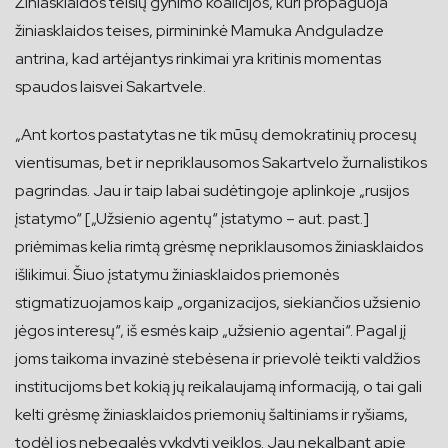
Žiniasklaidos teisių gynimo koalicijos, kuri propaguoja
žiniasklaidos teises, pirmininkė Mamuka Andguladze
antrina, kad artėjantys rinkimai yra kritinis momentas
spaudos laisvei Sakartvele.
„Ant kortos pastatytas ne tik mūsų demokratinių procesų
vientisumas, bet ir nepriklausomos Sakartvelo žurnalistikos
pagrindas. Jau ir taip labai sudėtingoje aplinkoje „rusijos
įstatymo“ [„Užsienio agentų“ įstatymo – aut. past.]
priėmimas kelia rimtą grėsmę nepriklausomos žiniasklaidos
išlikimui. Šiuo įstatymu žiniasklaidos priemonės
stigmatizuojamos kaip „organizacijos, siekiančios užsienio
jėgos interesų“, iš esmės kaip „užsienio agentai“. Pagal jį
joms taikoma invazinė stebėsena ir prievolė teikti valdžios
institucijoms bet kokią jų reikalaujamą informaciją, o tai gali
kelti grėsmę žiniasklaidos priemonių šaltiniams ir ryšiams,
todėl jos nebegalės vykdyti veiklos. Jau nekalbant apie