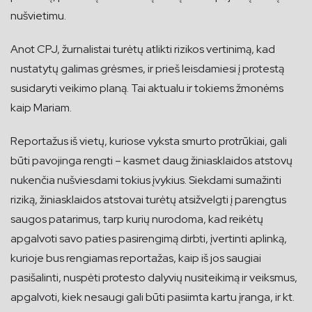
nušvietimu.
Anot CPJ, žurnalistai turėtų atlikti rizikos vertinimą, kad
nustatytų galimas grėsmes, ir prieš leisdamiesi į protestą
susidaryti veikimo planą. Tai aktualu ir tokiems žmonėms
kaip Mariam.
Reportažus iš vietų, kuriose vyksta smurto protrūkiai, gali
būti pavojinga rengti – kasmet daug žiniasklaidos atstovų
nukenčia nušviesdami tokius įvykius. Siekdami sumažinti
riziką, žiniasklaidos atstovai turėtų atsižvelgti į parengtus
saugos patarimus, tarp kurių nurodoma, kad reikėtų
apgalvoti savo paties pasirengimą dirbti, įvertinti aplinką,
kurioje bus rengiamas reportažas, kaip iš jos saugiai
pasišalinti, nuspėti protesto dalyvių nusiteikimą ir veiksmus,
apgalvoti, kiek nesaugi gali būti pasiimta kartu įranga, ir kt.