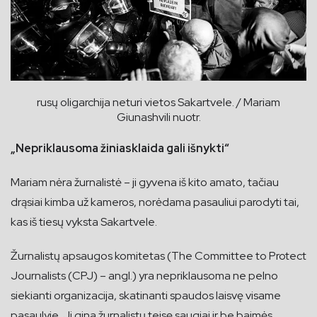
rusų oligarchija neturi vietos Sakartvele. / Mariam
Giunashvili nuotr.
„Nepriklausoma žiniasklaida gali išnykti“
Mariam nėra žurnalistė – ji gyvena iš kito amato, tačiau
drąsiai kimba už kameros, norėdama pasauliui parodyti tai,
kas iš tiesų vyksta Sakartvele.
Žurnalistų apsaugos komitetas (The Committee to Protect
Journalists (CPJ) – angl.) yra nepriklausoma ne pelno
siekianti organizacija, skatinanti spaudos laisvę visame
pasaulyje. Ji gina žurnalistų teisę saugiai ir be baimės