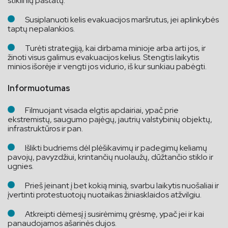
stiklinių pastatų.
Susiplanuoti kelis evakuacijos maršrutus, jei aplinkybės
taptų nepalankios.
Turėti strategiją, kai dirbama minioje arba arti jos, ir
žinoti visus galimus evakuacijos kelius. Stengtis laikytis
minios išorėje ir vengti jos vidurio, iš kur sunkiau pabėgti.
Informuotumas
Filmuojant visada elgtis apdairiai, ypač prie
ekstremistų, saugumo pajėgų, jautrių valstybinių objektų,
infrastruktūros ir pan.
Išlikti budriems dėl plėšikavimų ir padegimų keliamų
pavojų, pavyzdžiui, krintančių nuolaužų, dūžtančio stiklo ir
ugnies.
Prieš įeinant į bet kokią minią, svarbu laikytis nuošaliai ir
įvertinti protestuotojų nuotaikas žiniasklaidos atžvilgiu.
Atkreipti dėmesį į susirėmimų grėsmę, ypač jei ir kai
panaudojamos ašarinės dujos.