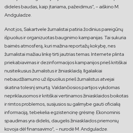
dideles baudas, kaip įtariama, pažeidimus“, – aiškino M.
Andguladze.
Anot jos, Sakartvele žurnalistai patiria žodinius pareigūnų
išpuolius ir organizuotas bauginimo kampanijas. Tai sukuria
baimės atmosferą, kuri mažina reportažų kokybę, nes
žurnalistai mažiau linkę tirti jautrias temas. Internete plinta
priekabiavimas ir dezinformacijos kampanijos prieš kritiškai
nusiteikusius žurnalistus ir žiniasklaidą. Ilgalaikiai
nebaudžiamumo už išpuolius prieš žurnalistus atvejai
skatina tolesnį smurtą. Valdančiosios partijos vykdomas
nepriklausomos ir kritiškai vertinamos žiniasklaidos boikotas
ir rimtos problemos, susijusios su galimybe gauti oficialią
informaciją, tebekelia egzistencinę grėsmę. Ekonominis
spaudimas yra didelis, daugelis žiniasklaidos priemonių
kovoja dėl finansavimo“, – nurodė M. Andguladze.