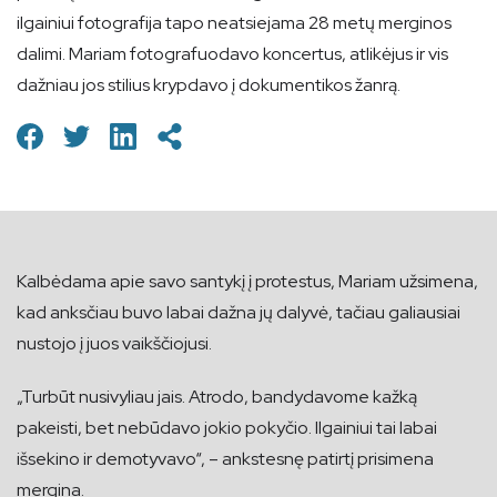
ilgainiui fotografija tapo neatsiejama 28 metų merginos
dalimi. Mariam fotografuodavo koncertus, atlikėjus ir vis
dažniau jos stilius krypdavo į dokumentikos žanrą.
Kalbėdama apie savo santykį į protestus, Mariam užsimena,
kad anksčiau buvo labai dažna jų dalyvė, tačiau galiausiai
nustojo į juos vaikščiojusi.
„Turbūt nusivyliau jais. Atrodo, bandydavome kažką
pakeisti, bet nebūdavo jokio pokyčio. Ilgainiui tai labai
išsekino ir demotyvavo“, – ankstesnę patirtį prisimena
mergina.