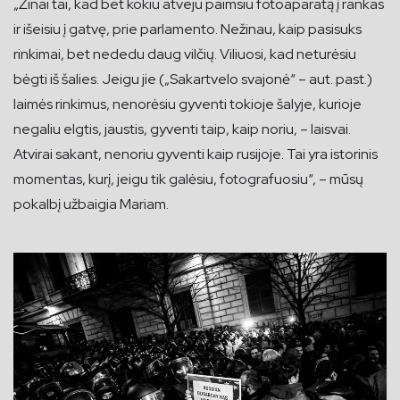
„Žinai tai, kad bet kokiu atveju paimsiu fotoaparatą į rankas
ir išeisiu į gatvę, prie parlamento. Nežinau, kaip pasisuks
rinkimai, bet nededu daug vilčių. Viliuosi, kad neturėsiu
bėgti iš šalies. Jeigu jie („Sakartvelo svajonė“ – aut. past.)
laimės rinkimus, nenorėsiu gyventi tokioje šalyje, kurioje
negaliu elgtis, jaustis, gyventi taip, kaip noriu, – laisvai.
Atvirai sakant, nenoriu gyventi kaip rusijoje. Tai yra istorinis
momentas, kurį, jeigu tik galėsiu, fotografuosiu“, – mūsų
pokalbį užbaigia Mariam.