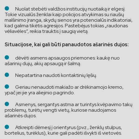
Nuolat stebėti valdžios institucijų nuotaiką ir elgesį.
Tokie vizualūs ženklai kaip policijos atvykimas su riaušių
malšinimo įranga, skydų sienos yra potencialūs indikatoriai,
kad galima tikėtis agresijos. Pastebėjus tokias „raudonas
vėliavėles“, reikia trauktis į saugią vietą.
Situacijose, kai gali būti panaudotos ašarinės dujos:
dėvėti asmens apsaugos priemones: kaukę nuo
ašarinių dujų, akių apsaugą ir šalmą.
Nepatartina naudoti kontaktinių lęšių.
Geriau nenaudoti makiažo ar drėkinamojo kremo,
ypač jei jie yra aliejinio pagrindo.
Asmenys, sergantys astma ar turintys kvėpavimo takų
problemų, turėtų vengti vietų, kuriose naudojamos
ašarinės dujos.
Atkreipti dėmesį į orientyrus (pvz., ženklų stulpus,
bortelius, turėklus), kurie gali padėti išvykti iš vietovės.