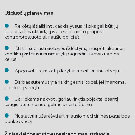
Užduočių planavimas
Reikėtų išsiaiškinti, kas dalyvaus ir koks gali būti jų
požiūris į žiniasklaidą (pvz., ekstremistų grupės,
kontrprotestuotojai, riaušių policija).
Ištirti ir suprasti vietovės išdėstymą, nuspėti tikėtinus
konfliktų židinius ir nusimatyti pagrindinius evakuacijos
kelius.
Apgalvoti, ką reikėtų daryti ir kur eiti kritiniu atveju.
Darbas sutemus yra rizikingesnis, todėl, jei įmanoma,
jo reikėtų vengti.
Jei liekama nakvoti, geriau rinktis objektą, esantį
saugiu atstumu nuo galimų smurto židinių.
Nustatyti ir užsirašyti artimiausio medicininės pagalbos
punkto vietą.
Žiniasklaidos atstovų pasirengimas užduočiai