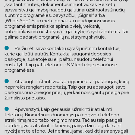
įskaitant žinutes, dokumentus ir nuotraukas. Reikėtų
apsvarstyti galimybę naudoti galutinai užšifruotas žinučių
siuntimo programėles, pavyzdžiui, „Signal“ arba
„WhatsApp“. Šiuo metu geriausia naudojimosi šiomis
programėlėmis praktika apima dviejų veiksnių
autentifikavimo nustatymą ir galimybę išnykti žinutėms. Tai
galima padaryti programėlių nustatymų skyriuje.
Peržiūrėti savo kontaktų sąrašą ir ištrinti kontaktus,
kurie gali būti jautrūs. Kontaktai saugomi debesies
paskyroje, susietoje su el. paštu, naudotu telefonui
nustatyti, taip pat telefone ir SIM kortelėje esančiose
programėlėse.
Atsijungti ir ištrinti visas programėles ir paslaugas, kurių
neprireiks rengiant reportažą. Taip geriau apsaugoti savo
paskyras nuo prieigos prie jų, jei kas nors gautų prieigą prie
žurnalisto prietaiso.
Apsvarstyti, kaip geriausiai užrakinti ir atrakinti
telefoną. Biometriniai duomenys palengvina telefono
atrakinimą reportažo rengimo metu. Tačiau taip pat gali
būti lengviau atrakinti ir kitiems, pavyzdžiui, jėga laikant
nykštį ant telefono. Jei nerimaujama, kad kiti asmenys gali