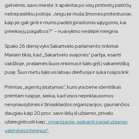
gatvėmis, savo mieste. Ir apskritai po visų protestų patirčių
nebepasitikiu policija. Jeigu jie muša žmones protestuose,
kaip jie gali ginti ir mums padėti įprastomis sąlygomis, kai
prireikia jų pagalbos?“ – nusivylimo neslėpė mergina.
Spalio 26 dieną vyks Sakartvelo parlamento rinkimai.
Mariam tikisi, kad „Sakartvelo svajonės“ partija, esanti
valdžioje, pralaimės šiuos rinkimus ir šalis grįš į vakarietišką
pusę. Šiuo metu šalis vis labiau dreifuoja ir suka rusijos link.
Priimtas „agentų įstatymas“, kuris yra bene identiškas
priimtam rusijoje, siekia, kad visos nepriklausomos
nevyriausybinės ir žiniasklaidos organizacijos, gaunančios
daugiau kaip 20 proc. savo lėšų iš užsienio, privalo
užsiregistruoti kaip
„organizacija, veikianti pagal užsienio
valstybės interesus“.