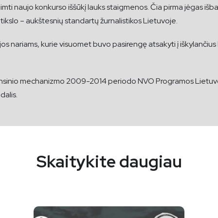
iimti naujo konkurso iššūkį lauks staigmenos. Čia pirma jėgas išba
ikslo – aukštesnių standartų žurnalistikos Lietuvoje.
nariams, kurie visuomet buvo pasirengę atsakyti į iškylančius kl
sinio mechanizmo 2009-2014 periodo NVO Programos Lietuvoje re
dalis.
Skaitykite daugiau