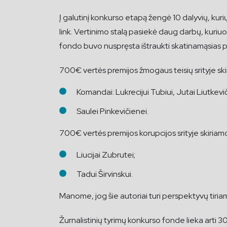
Į galutinį konkurso etapą žengė 10 dalyvių, kuri
link. Vertinimo stalą pasiekė daug darbų, kuriuo
fondo buvo nuspręsta ištraukti skatinamąsias pre
700€ vertės premijos žmogaus teisių srityje ski
Komandai: Lukrecijui Tubiui, Jutai Liutkevič
Saulei Pinkevičienei.
700€ vertės premijos korupcijos srityje skiriam
Liucijai Zubrutei;
Tadui Širvinskui.
Manome, jog šie autoriai turi perspektyvų tiriamo
Žurnalistinių tyrimų konkurso fonde lieka arti 