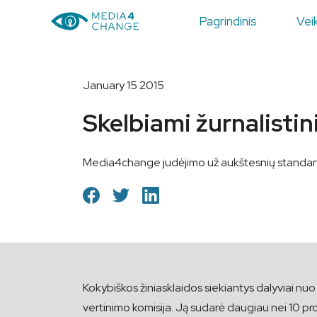
Pagrindinis
Veik
January 15 2015
Skelbiami žurnalistin
Media4change judėjimo už aukštesnių standartų žu
Kokybiškos žiniasklaidos siekiantys dalyviai nu
vertinimo komisija. Ją sudarė daugiau nei 10 prof