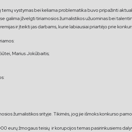
ų temų vystymas bei keliama problematika buvo pripažinti aktualiaus
se galima įžvelgti tiriamosios žurnalistikos užuominas bei talent
mijas ir įteikti jas darbams, kurie labiausiai priartėjo prie kon
riamos:
iūtei, Marius Jokūbaitis;
os:
sios žurnalistikos srityje. Tikimės, jog jie išmoks konkurso pamokas
3000 eurų žmogaus teisių ir korupcijos temas pasirinkusiems dal