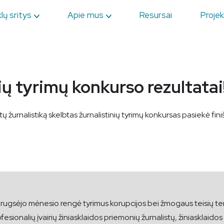
lų sritys
Apie mus
Resursai
Projek
ių tyrimų konkurso rezultatai
rnalistiką skelbtas žurnalistinių tyrimų konkursas pasiekė finišo
o rugsėjo mėnesio rengė tyrimus korupcijos bei žmogaus teisių te
esionalių įvairių žiniasklaidos priemonių žurnalistų, žiniasklaidos