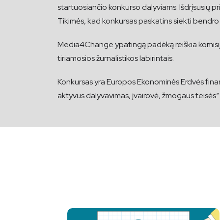
startuosiančio konkurso dalyviams. Išdrįsusių pr
Tikimės, kad konkursas paskatins siekti bendro t
Media4Change ypatingą padėką reiškia komisijos 
tiriamosios žurnalistikos labirintais.
Konkursas yra Europos Ekonominės Erdvės finan
aktyvus dalyvavimas, įvairovė, žmogaus teisės“ 