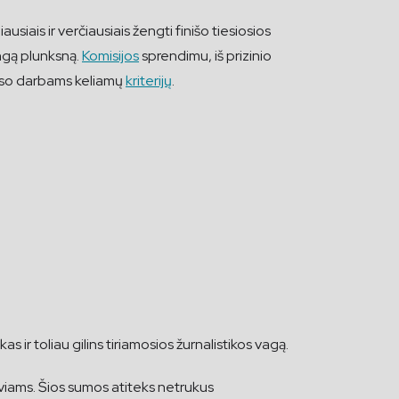
iais ir verčiausiais žengti finišo tiesiosios
ingą plunksną.
Komisijos
sprendimu, iš prizinio
kurso darbams keliamų
kriterijų
.
 ir toliau gilins tiriamosios žurnalistikos vagą.
yviams. Šios sumos atiteks netrukus