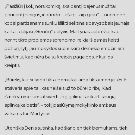
„Pasižiūri į kokį nors komiką, skaldantį bajerius ir už tai
gaunantį pinigus, ir atrodo – aš irgi taip galiu“, – nuomone,
kodėl partizanams sunku išlikti sektinais pavyzdžiais jaunajai
kartai, dalijasi „Genčių“ dalyvis. Martynas pabrėžia, kad
norint tikro problemos sprendimo, reikia iš esmės keisti
požiūrį į lytį, jau mokyklos suole skirti dėmesio emociniam
švietimui, kad nėra baisu kreiptis pagalbos, ir kur jos
kreiptis.
„Būrelis, kur susėda tiktai berniukai arba tiktai mergaitės. Ir
atsiveria apie tai, kas neišeis už to būrelio ribų. Kad
išmokytume juos atsiverti, jog galima susikurti saugią
aplinką kalbėtis“, – tokį pasiūlymą mokyklinio amžiaus
vaikams turi Martynas.
Uteniškis Denis sutinka, kad šiandien tiek berniukams, tiek