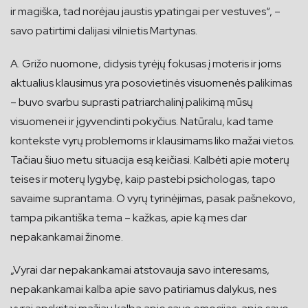
ir magiška, tad norėjau jaustis ypatingai per vestuves“, –
savo patirtimi dalijasi vilnietis Martynas.
A. Grižo nuomone, didysis tyrėjų fokusas į moteris ir joms
aktualius klausimus yra posovietinės visuomenės palikimas
– buvo svarbu suprasti patriarchalinį palikimą mūsų
visuomenei ir įgyvendinti pokyčius. Natūralu, kad tame
kontekste vyrų problemoms ir klausimams liko mažai vietos.
Tačiau šiuo metu situacija esą keičiasi. Kalbėti apie moterų
teises ir moterų lygybę, kaip pastebi psichologas, tapo
savaime suprantama. O vyrų tyrinėjimas, pasak pašnekovo,
tampa pikantiška tema – kažkas, apie ką mes dar
nepakankamai žinome.
„Vyrai dar nepakankamai atstovauja savo interesams,
nepakankamai kalba apie savo patiriamus dalykus, nes