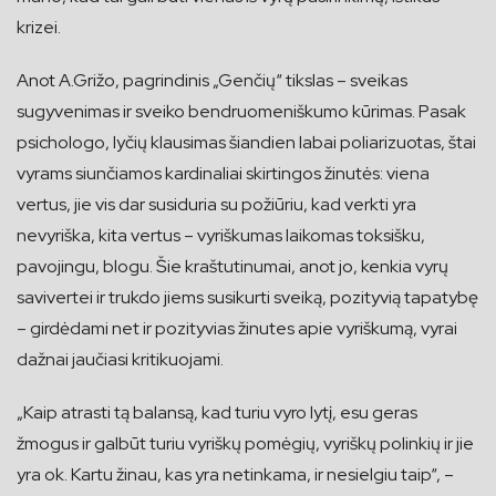
krizei.
Anot A.Grižo, pagrindinis „Genčių“ tikslas – sveikas
sugyvenimas ir sveiko bendruomeniškumo kūrimas. Pasak
psichologo, lyčių klausimas šiandien labai poliarizuotas, štai
vyrams siunčiamos kardinaliai skirtingos žinutės: viena
vertus, jie vis dar susiduria su požiūriu, kad verkti yra
nevyriška, kita vertus – vyriškumas laikomas toksišku,
pavojingu, blogu. Šie kraštutinumai, anot jo, kenkia vyrų
savivertei ir trukdo jiems susikurti sveiką, pozityvią tapatybę
– girdėdami net ir pozityvias žinutes apie vyriškumą, vyrai
dažnai jaučiasi kritikuojami.
„Kaip atrasti tą balansą, kad turiu vyro lytį, esu geras
žmogus ir galbūt turiu vyriškų pomėgių, vyriškų polinkių ir jie
yra ok. Kartu žinau, kas yra netinkama, ir nesielgiu taip“, –