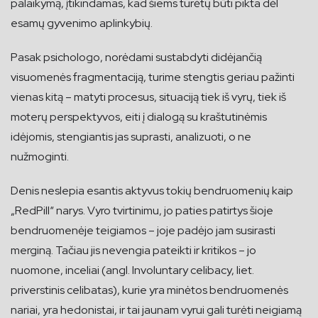
palaikymą, įtikindamas, kad šiems turėtų būti pikta dėl
esamų gyvenimo aplinkybių.
Pasak psichologo, norėdami sustabdyti didėjančią
visuomenės fragmentaciją, turime stengtis geriau pažinti
vienas kitą – matyti procesus, situaciją tiek iš vyrų, tiek iš
moterų perspektyvos, eiti į dialogą su kraštutinėmis
idėjomis, stengiantis jas suprasti, analizuoti, o ne
nužmoginti.
Denis neslepia esantis aktyvus tokių bendruomenių kaip
„RedPill“ narys. Vyro tvirtinimu, jo paties patirtys šioje
bendruomenėje teigiamos – joje padėjo jam susirasti
merginą. Tačiau jis nevengia pateikti ir kritikos – jo
nuomone, inceliai (angl. Involuntary celibacy, liet.
priverstinis celibatas), kurie yra minėtos bendruomenės
nariai, yra hedonistai, ir tai jaunam vyrui gali turėti neigiamą