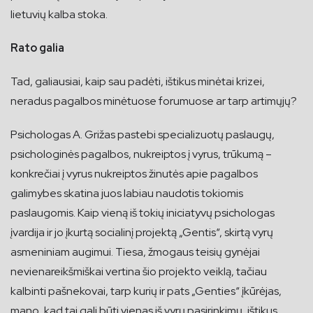
lietuvių kalba stoka.
Rato galia
Tad, galiausiai, kaip sau padėti, ištikus minėtai krizei,
neradus pagalbos minėtuose forumuose ar tarp artimųjų?
Psichologas A. Grižas pastebi specializuotų paslaugų,
psichologinės pagalbos, nukreiptos į vyrus, trūkumą –
konkrečiai į vyrus nukreiptos žinutės apie pagalbos
galimybes skatina juos labiau naudotis tokiomis
paslaugomis. Kaip vieną iš tokių iniciatyvų psichologas
įvardija ir jo įkurtą socialinį projektą „Gentis“, skirtą vyrų
asmeniniam augimui. Tiesa, žmogaus teisių gynėjai
nevienareikšmiškai vertina šio projekto veiklą, tačiau
kalbinti pašnekovai, tarp kurių ir pats „Genties“ įkūrėjas,
mano, kad tai gali būti vienas iš vyrų pasirinkimų, ištikus