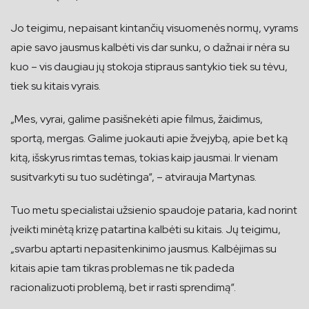
Jo teigimu, nepaisant kintančių visuomenės normų, vyrams
apie savo jausmus kalbėti vis dar sunku, o dažnai ir nėra su
kuo – vis daugiau jų stokoja stipraus santykio tiek su tėvu,
tiek su kitais vyrais.
„Mes, vyrai, galime pasišnekėti apie filmus, žaidimus,
sportą, mergas. Galime juokauti apie žvejybą, apie bet ką
kitą, išskyrus rimtas temas, tokias kaip jausmai. Ir vienam
susitvarkyti su tuo sudėtinga“, – atvirauja Martynas.
Tuo metu specialistai užsienio spaudoje pataria, kad norint
įveikti minėtą krizę patartina kalbėti su kitais. Jų teigimu,
„svarbu aptarti nepasitenkinimo jausmus. Kalbėjimas su
kitais apie tam tikras problemas ne tik padeda
racionalizuoti problemą, bet ir rasti sprendimą“.