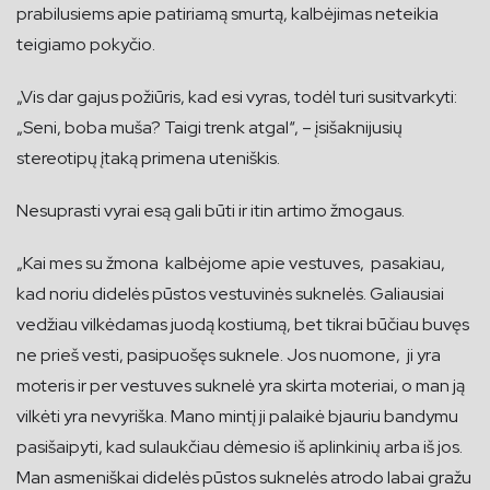
prabilusiems apie patiriamą smurtą, kalbėjimas neteikia
teigiamo pokyčio.
„Vis dar gajus požiūris, kad esi vyras, todėl turi susitvarkyti:
„Seni, boba muša? Taigi trenk atgal“, – įsišaknijusių
stereotipų įtaką primena uteniškis.
Nesuprasti vyrai esą gali būti ir itin artimo žmogaus.
„Kai mes su žmona kalbėjome apie vestuves, pasakiau,
kad noriu didelės pūstos vestuvinės suknelės. Galiausiai
vedžiau vilkėdamas juodą kostiumą, bet tikrai būčiau buvęs
ne prieš vesti, pasipuošęs suknele. Jos nuomone, ji yra
moteris ir per vestuves suknelė yra skirta moteriai, o man ją
vilkėti yra nevyriška. Mano mintį ji palaikė bjauriu bandymu
pasišaipyti, kad sulaukčiau dėmesio iš aplinkinių arba iš jos.
Man asmeniškai didelės pūstos suknelės atrodo labai gražu