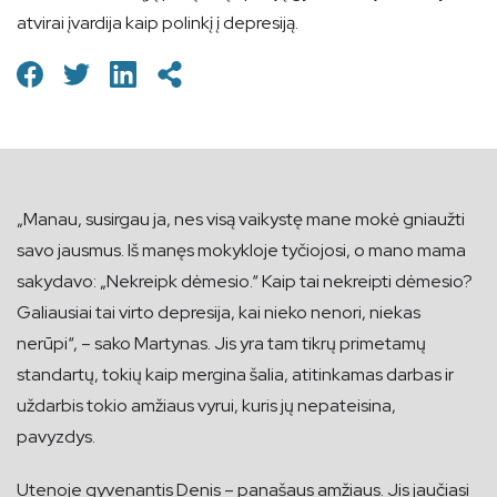
atvirai įvardija kaip polinkį į depresiją.
„Manau, susirgau ja, nes visą vaikystę mane mokė gniaužti
savo jausmus. Iš manęs mokykloje tyčiojosi, o mano mama
sakydavo: „Nekreipk dėmesio.“ Kaip tai nekreipti dėmesio?
Galiausiai tai virto depresija, kai nieko nenori, niekas
nerūpi“, – sako Martynas. Jis yra tam tikrų primetamų
standartų, tokių kaip mergina šalia, atitinkamas darbas ir
uždarbis tokio amžiaus vyrui, kuris jų nepateisina,
pavyzdys.
Utenoje gyvenantis Denis – panašaus amžiaus. Jis jaučiasi