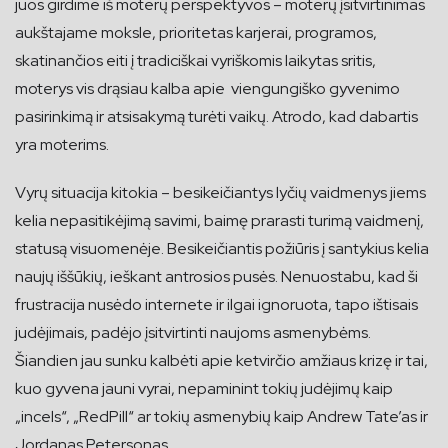
juos girdime iš moterų perspektyvos – moterų įsitvirtinimas
aukštajame moksle, prioritetas karjerai, programos,
skatinančios eiti į tradiciškai vyriškomis laikytas sritis,
moterys vis drąsiau kalba apie viengungiško gyvenimo
pasirinkimą ir atsisakymą turėti vaikų. Atrodo, kad dabartis
yra moterims.
Vyrų situacija kitokia – besikeičiantys lyčių vaidmenys jiems
kelia nepasitikėjimą savimi, baimę prarasti turimą vaidmenį,
statusą visuomenėje. Besikeičiantis požiūris į santykius kelia
naujų iššūkių, ieškant antrosios pusės. Nenuostabu, kad ši
frustracija nusėdo internete ir ilgai ignoruota, tapo ištisais
judėjimais, padėjo įsitvirtinti naujoms asmenybėms.
Šiandien jau sunku kalbėti apie ketvirčio amžiaus krizę ir tai,
kuo gyvena jauni vyrai, nepaminint tokių judėjimų kaip
„incels“, „RedPill“ ar tokių asmenybių kaip Andrew Tate’as ir
Jordanas Petersonas.