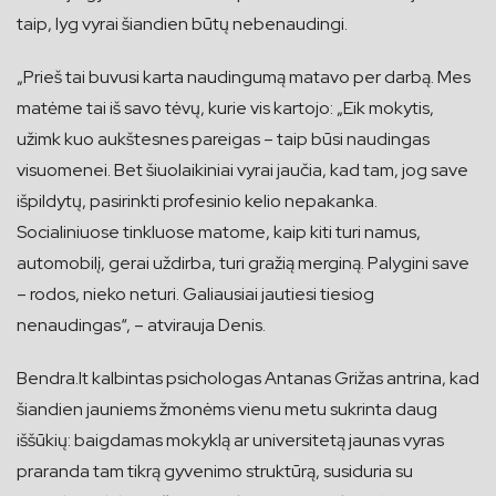
taip, lyg vyrai šiandien būtų nebenaudingi.
„Prieš tai buvusi karta naudingumą matavo per darbą. Mes
matėme tai iš savo tėvų, kurie vis kartojo: „Eik mokytis,
užimk kuo aukštesnes pareigas – taip būsi naudingas
visuomenei. Bet šiuolaikiniai vyrai jaučia, kad tam, jog save
išpildytų, pasirinkti profesinio kelio nepakanka.
Socialiniuose tinkluose matome, kaip kiti turi namus,
automobilį, gerai uždirba, turi gražią merginą. Palygini save
– rodos, nieko neturi. Galiausiai jautiesi tiesiog
nenaudingas“, – atvirauja Denis.
Bendra.lt kalbintas psichologas Antanas Grižas antrina, kad
šiandien jauniems žmonėms vienu metu sukrinta daug
iššūkių: baigdamas mokyklą ar universitetą jaunas vyras
praranda tam tikrą gyvenimo struktūrą, susiduria su