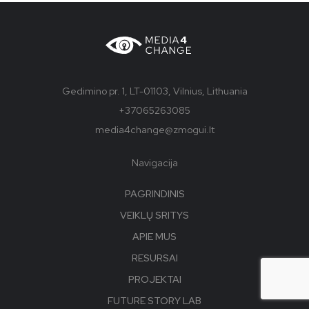
Gedimino pr. 1, LT-01103, Vilnius, Lithuania
+37065263085
media4change@zmogui.lt
Navigacija
PAGRINDINIS
VEIKLŲ SRITYS
APIE MUS
RESURSAI
PROJEKTAI
FUTURE STORY LAB