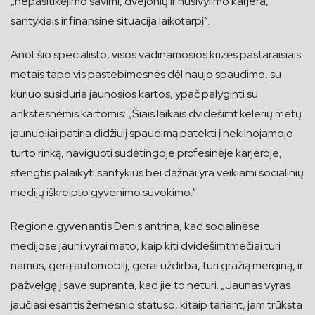
„nepasitikėjimo savimi, dvejonių ir nusivylimo karjera,
santykiais ir finansine situacija laikotarpį“.
Anot šio specialisto, visos vadinamosios krizės pastaraisiais
metais tapo vis pastebimesnės dėl naujo spaudimo, su
kuriuo susiduria jaunosios kartos, ypač palyginti su
ankstesnėmis kartomis: „Šiais laikais dvidešimt kelerių metų
jaunuoliai patiria didžiulį spaudimą patekti į nekilnojamojo
turto rinką, naviguoti sudėtingoje profesinėje karjeroje,
stengtis palaikyti santykius bei dažnai yra veikiami socialinių
medijų iškreipto gyvenimo suvokimo.“
Regione gyvenantis Denis antrina, kad socialinėse
medijose jauni vyrai mato, kaip kiti dvidešimtmečiai turi
namus, gerą automobilį, gerai uždirba, turi gražią merginą, ir
pažvelgę į save supranta, kad jie to neturi. „Jaunas vyras
jaučiasi esantis žemesnio statuso, kitaip tariant, jam trūksta