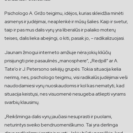
Psichologo A. Grižo teigimu, idėjos, kurias skleidžia minėti
asmenys ir judėjimai, neaplenkė ir mūsų šalies. Kaip ir svetur,
taip ir pas mus dalis vyrų yra liberalūs ir palaiko moterų
teises, dalis lieka abejingi, o kiti, pasak jo, – radikalizuojasi.
Jaunam žmogui interneto amžiuje nėra jokių kliūčių
prisijungti prie pasaulinės „manosphere“, „Redpill“ ar A.
Tate’o ir J. Petersono sekėjų grupės. Tokia situacija kelia
nerimą, nes, psichologo teigimu, visi radikalūs judėjimai veši
naudodamiesi vyrų nuoskaudomis ir kol kas nematyti, kad
situacija keistųsi, nes visuomenė nesugeba atliepti vyrams
svarbių klausimų.
„Reikšminga dalis vyrų jaučiasi nesuprasti ir puolami,
neturintys sveiko bendruomeniškumo. Tai yra derlinga