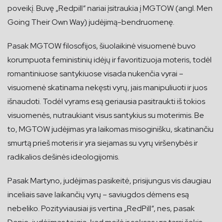
poveikį. Buvę „Redpill“ nariai įsitraukia į MGTOW (angl. Men
Going Their Own Way) judėjimą-bendruomenę.
Pasak MGTOW filosofijos, šiuolaikinė visuomenė buvo
korumpuota feministinių idėjų ir favoritizuoja moteris, todėl
romantiniuose santykiuose visada nukenčia vyrai –
visuomenė skatinama nekęsti vyrų, jais manipuliuoti ir juos
išnaudoti. Todėl vyrams esą geriausia pasitraukti iš tokios
visuomenės, nutraukiant visus santykius su moterimis. Be
to, MGTOW judėjimas yra laikomas misoginišku, skatinančiu
smurtą prieš moteris ir yra siejamas su vyrų viršenybės ir
radikalios dešinės ideologijomis.
Pasak Martyno, judėjimas pasikeitė, prisijungus vis daugiau
inceliais save laikančių vyrų – saviugdos dėmens esą
nebeliko. Pozityviausiai jis vertina „RedPill“, nes, pasak