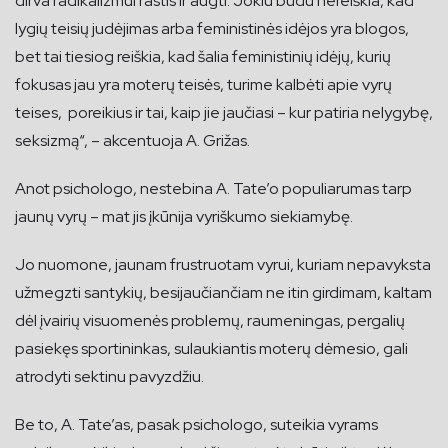
dirva radikalizmui rastis ir augti. Jokiu būdu nereiškia, kad
lygių teisių judėjimas arba feministinės idėjos yra blogos,
bet tai tiesiog reiškia, kad šalia feministinių idėjų, kurių
fokusas jau yra moterų teisės, turime kalbėti apie vyrų
teises, poreikius ir tai, kaip jie jaučiasi – kur patiria nelygybę,
seksizmą“, – akcentuoja A. Grižas.
Anot psichologo, nestebina A. Tate’o populiarumas tarp
jaunų vyrų – mat jis įkūnija vyriškumo siekiamybę.
Jo nuomone, jaunam frustruotam vyrui, kuriam nepavyksta
užmegzti santykių, besijaučiančiam ne itin girdimam, kaltam
dėl įvairių visuomenės problemų, raumeningas, pergalių
pasiekęs sportininkas, sulaukiantis moterų dėmesio, gali
atrodyti sektinu pavyzdžiu.
Be to, A. Tate’as, pasak psichologo, suteikia vyrams