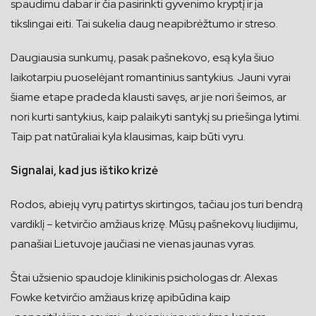
spaudimu dabar ir čia pasirinkti gyvenimo kryptį ir ja
tikslingai eiti. Tai sukelia daug neapibrėžtumo ir streso.
Daugiausia sunkumų, pasak pašnekovo, esą kyla šiuo
laikotarpiu puoselėjant romantinius santykius. Jauni vyrai
šiame etape pradeda klausti savęs, ar jie nori šeimos, ar
nori kurti santykius, kaip palaikyti santykį su priešinga lytimi.
Taip pat natūraliai kyla klausimas, kaip būti vyru.
Signalai, kad jus ištiko krizė
Rodos, abiejų vyrų patirtys skirtingos, tačiau jos turi bendrą
vardiklį – ketvirčio amžiaus krizę. Mūsų pašnekovų liudijimu,
panašiai Lietuvoje jaučiasi ne vienas jaunas vyras.
Štai užsienio spaudoje klinikinis psichologas dr. Alexas
Fowke ketvirčio amžiaus krizę apibūdina kaip