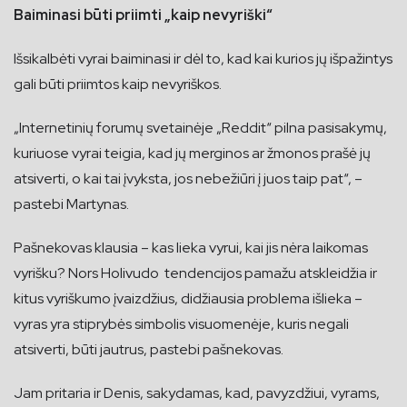
Baiminasi būti priimti „kaip nevyriški“
Išsikalbėti vyrai baiminasi ir dėl to, kad kai kurios jų išpažintys
gali būti priimtos kaip nevyriškos.
„Internetinių forumų svetainėje „Reddit“ pilna pasisakymų,
kuriuose vyrai teigia, kad jų merginos ar žmonos prašė jų
atsiverti, o kai tai įvyksta, jos nebežiūri į juos taip pat“, –
pastebi Martynas.
Pašnekovas klausia – kas lieka vyrui, kai jis nėra laikomas
vyrišku? Nors Holivudo tendencijos pamažu atskleidžia ir
kitus vyriškumo įvaizdžius, didžiausia problema išlieka –
vyras yra stiprybės simbolis visuomenėje, kuris negali
atsiverti, būti jautrus, pastebi pašnekovas.
Jam pritaria ir Denis, sakydamas, kad, pavyzdžiui, vyrams,