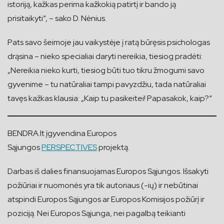
istoriją, kažkas perima kažkokią patirtį ir bando ją
prisitaikyti“, – sako D. Nėnius.
Pats savo šeimoje jau vaikystėje į ratą būręsis psichologas
drąsina – nieko specialiai daryti nereikia, tiesiog pradėti:
„Nereikia nieko kurti, tiesiog būti tuo tikru žmogumi savo
gyvenime – tu natūraliai tampi pavyzdžiu, tada natūraliai
tavęs kažkas klausia: „Kaip tu pasikeitei! Papasakok, kaip?“
BENDRA.lt įgyvendina Europos
Sąjungos
PERSPECTIVES
projektą.
Darbas iš dalies finansuojamas Europos Sąjungos. Išsakyti
požiūriai ir nuomonės yra tik autoriaus (-ių) ir nebūtinai
atspindi Europos Sąjungos ar Europos Komisijos požiūrį ir
poziciją. Nei Europos Sąjunga, nei pagalbą teikianti