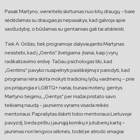
Pasak Martyno, vienintelis skirtumas nuo kitų draugų – bare
sėdėdamas su draugais jis nepasakys, kad galvoja apie
savižudybę, o būdamas su gentainiais gali tai atskleisti.
Tiek A. Grižas, tiek programoje dalyvaujantis Martynas
nesistebi, kad į „Gentis“ žvelgiama įtariai, kaip į vyrų
radikalizavimo erdvę. Tačiau psichologas tiki, kad
„Gentims“ pavyko nusipelnyti pasitikėjimą ir parodyti, kad
programa nėra skirta mokyti tradicinių lyčių vaidmenų – prie
jos prisijungia ir LGBTQ+ nariai, buriasi moterų gentys.
Martyno teigimu, „Gentys“ per mažai pristato savo
teikiamą naudą – jauniems vyrams visada reikės
mentoriaus. Paprašytas išskirti tokio mentoriaus Lietuvoje
pavyzdį, beda pirštu į jaunąją komikų ir jutuberių kartą –
jaunimas nori lengvos sėkmės, todėl jie atrodo smagiai.