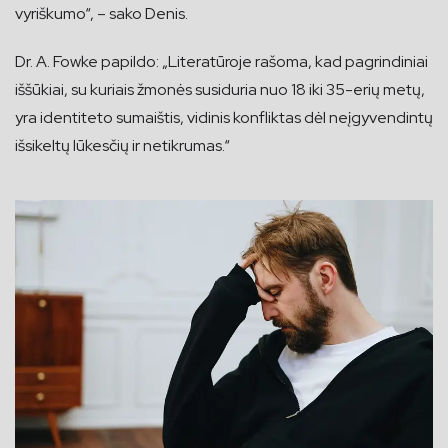
vyriškumo“, – sako Denis.
Dr. A. Fowke papildo: „Literatūroje rašoma, kad pagrindiniai
iššūkiai, su kuriais žmonės susiduria nuo 18 iki 35-erių metų,
yra identiteto sumaištis, vidinis konfliktas dėl neįgyvendintų
išsikeltų lūkesčių ir netikrumas.“