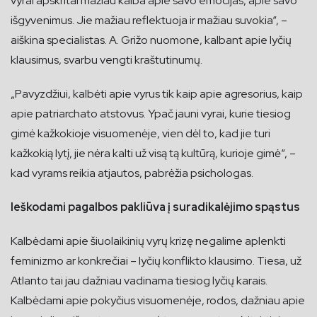
vyrai apskritai mažiau kalba apie savo emocijas, apie savo
išgyvenimus. Jie mažiau reflektuoja ir mažiau suvokia“, –
aiškina specialistas. A. Grižo nuomone, kalbant apie lyčių
klausimus, svarbu vengti kraštutinumų.
„Pavyzdžiui, kalbėti apie vyrus tik kaip apie agresorius, kaip
apie patriarchato atstovus. Ypač jauni vyrai, kurie tiesiog
gimė kažkokioje visuomenėje, vien dėl to, kad jie turi
kažkokią lytį, jie nėra kalti už visą tą kultūrą, kurioje gimė“, –
kad vyrams reikia atjautos, pabrėžia psichologas.
Ieškodami pagalbos pakliūva į suradikalėjimo spąstus
Kalbėdami apie šiuolaikinių vyrų krizę negalime aplenkti
feminizmo ar konkrečiai – lyčių konflikto klausimo. Tiesa, už
Atlanto tai jau dažniau vadinama tiesiog lyčių karais.
Kalbėdami apie pokyčius visuomenėje, rodos, dažniau apie