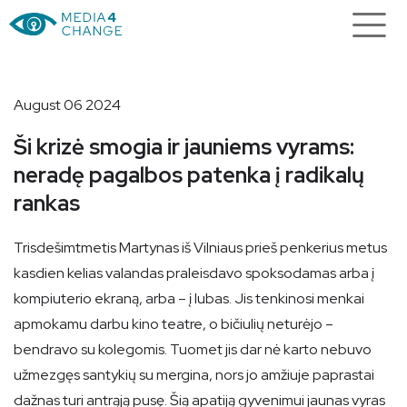
August 06 2024
Ši krizė smogia ir jauniems vyrams:
neradę pagalbos patenka į radikalų
rankas
Trisdešimtmetis Martynas iš Vilniaus prieš penkerius metus
kasdien kelias valandas praleisdavo spoksodamas arba į
kompiuterio ekraną, arba – į lubas. Jis tenkinosi menkai
apmokamu darbu kino teatre, o bičiulių neturėjo –
bendravo su kolegomis. Tuomet jis dar nė karto nebuvo
užmezgęs santykių su mergina, nors jo amžiuje paprastai
dažnas turi antrąją pusę. Šią apatiją gyvenimui jaunas vyras