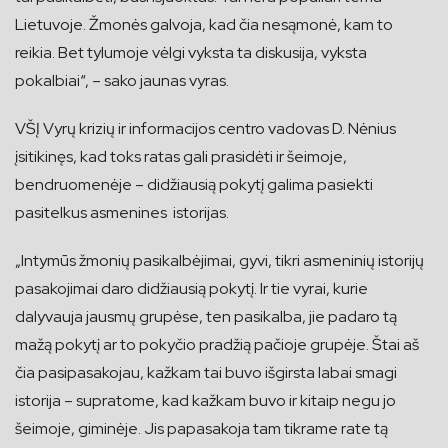
Lietuvoje. Žmonės galvoja, kad čia nesąmonė, kam to
reikia. Bet tylumoje vėlgi vyksta ta diskusija, vyksta
pokalbiai“, – sako jaunas vyras.
VŠĮ Vyrų krizių ir informacijos centro vadovas D. Nėnius
įsitikinęs, kad toks ratas gali prasidėti ir šeimoje,
bendruomenėje – didžiausią pokytį galima pasiekti
pasitelkus asmenines istorijas.
„Intymūs žmonių pasikalbėjimai, gyvi, tikri asmeninių istorijų
pasakojimai daro didžiausią pokytį. Ir tie vyrai, kurie
dalyvauja jausmų grupėse, ten pasikalba, jie padaro tą
mažą pokytį ar to pokyčio pradžią pačioje grupėje. Štai aš
čia pasipasakojau, kažkam tai buvo išgirsta labai smagi
istorija – supratome, kad kažkam buvo ir kitaip negu jo
šeimoje, giminėje. Jis papasakoja tam tikrame rate tą