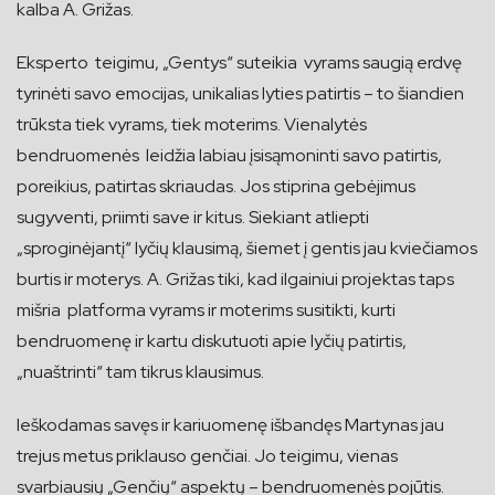
kalba A. Grižas.
Eksperto teigimu, „Gentys“ suteikia vyrams saugią erdvę
tyrinėti savo emocijas, unikalias lyties patirtis – to šiandien
trūksta tiek vyrams, tiek moterims. Vienalytės
bendruomenės leidžia labiau įsisąmoninti savo patirtis,
poreikius, patirtas skriaudas. Jos stiprina gebėjimus
sugyventi, priimti save ir kitus. Siekiant atliepti
„sproginėjantį“ lyčių klausimą, šiemet į gentis jau kviečiamos
burtis ir moterys. A. Grižas tiki, kad ilgainiui projektas taps
mišria platforma vyrams ir moterims susitikti, kurti
bendruomenę ir kartu diskutuoti apie lyčių patirtis,
„nuaštrinti“ tam tikrus klausimus.
Ieškodamas savęs ir kariuomenę išbandęs Martynas jau
trejus metus priklauso genčiai. Jo teigimu, vienas
svarbiausių „Genčių“ aspektų – bendruomenės pojūtis.