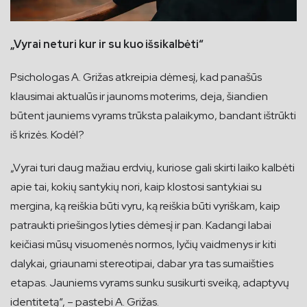
„Vyrai neturi kur ir su kuo išsikalbėti“
Psichologas A. Grižas atkreipia dėmesį, kad panašūs
klausimai aktualūs ir jaunoms moterims, deja, šiandien
būtent jauniems vyrams trūksta palaikymo, bandant ištrūkti
iš krizės. Kodėl?
„Vyrai turi daug mažiau erdvių, kuriose gali skirti laiko kalbėti
apie tai, kokių santykių nori, kaip klostosi santykiai su
mergina, ką reiškia būti vyru, ką reiškia būti vyriškam, kaip
patraukti priešingos lyties dėmesį ir pan. Kadangi labai
keičiasi mūsų visuomenės normos, lyčių vaidmenys ir kiti
dalykai, griaunami stereotipai, dabar yra tas sumaišties
etapas. Jauniems vyrams sunku susikurti sveiką, adaptyvų
identitetą“, – pastebi A. Grižas.