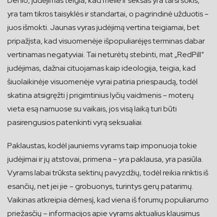
Denio, judėjimas teigia, kad meilė ir seksas yra tarsi šokis,
yra tam tikros taisyklės ir standartai, o pagrindinė užduotis –
juos išmokti. Jaunas vyras judėjimą vertina teigiamai, bet
pripažįsta, kad visuomenėje išpopuliarėjęs terminas dabar
vertinamas negatyviai. Tai neturėtų stebinti, mat „RedPill“
judėjimas, dažnai cituojamas kaip ideologija, teigia, kad
šiuolaikinėje visuomenėje vyrai patiria priespaudą, todėl
skatina atsigręžti į prigimtinius lyčių vaidmenis – moterų
vieta esą namuose su vaikais, jos visą laiką turi būti
pasirengusios patenkinti vyrą seksualiai.
Paklaustas, kodėl jauniems vyrams taip imponuoja tokie
judėjimai ir jų atstovai, primena – yra paklausa, yra pasiūla.
Vyrams labai trūksta sektinų pavyzdžių, todėl reikia rinktis iš
esančių, net jei jie – grobuonys, turintys gerų patarimų.
Vaikinas atkreipia dėmesį, kad viena iš forumų populiarumo
priežasčių – informacijos apie vyrams aktualius klausimus