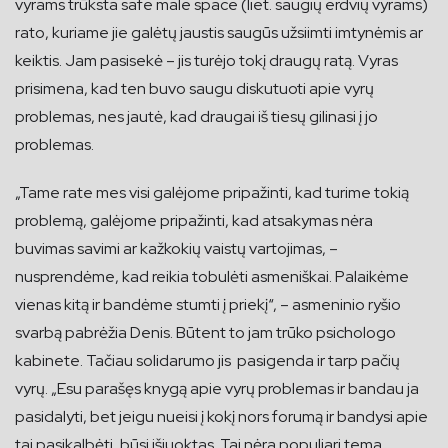
vyrams trūksta safe male space (liet. saugių erdvių vyrams)
rato, kuriame jie galėtų jaustis saugūs užsiimti imtynėmis ar
keiktis. Jam pasisekė – jis turėjo tokį draugų ratą. Vyras
prisimena, kad ten buvo saugu diskutuoti apie vyrų
problemas, nes jautė, kad draugai iš tiesų gilinasi į jo
problemas.
„Tame rate mes visi galėjome pripažinti, kad turime tokią
problemą, galėjome pripažinti, kad atsakymas nėra
buvimas savimi ar kažkokių vaistų vartojimas, –
nusprendėme, kad reikia tobulėti asmeniškai. Palaikėme
vienas kitą ir bandėme stumti į priekį“, – asmeninio ryšio
svarbą pabrėžia Denis. Būtent to jam trūko psichologo
kabinete. Tačiau solidarumo jis pasigenda ir tarp pačių
vyrų. „Esu parašęs knygą apie vyrų problemas ir bandau ja
pasidalyti, bet jeigu nueisi į kokį nors forumą ir bandysi apie
tai pasikalbėti, būsi išjuoktas. Tai nėra populiari tema