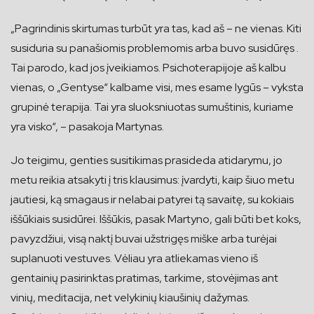
„Pagrindinis skirtumas turbūt yra tas, kad aš – ne vienas. Kiti
susiduria su panašiomis problemomis arba buvo susidūręs .
Tai parodo, kad jos įveikiamos. Psichoterapijoje aš kalbu
vienas, o „Gentyse“ kalbame visi, mes esame lygūs – vyksta
grupinė terapija. Tai yra sluoksniuotas sumuštinis, kuriame
yra visko“, – pasakoja Martynas.
Jo teigimu, genties susitikimas prasideda atidarymu, jo
metu reikia atsakyti į tris klausimus: įvardyti, kaip šiuo metu
jautiesi, ką smagaus ir nelabai patyrei tą savaitę, su kokiais
iššūkiais susidūrei. Iššūkis, pasak Martyno, gali būti bet koks,
pavyzdžiui, visą naktį buvai užstrigęs miške arba turėjai
suplanuoti vestuves. Vėliau yra atliekamas vieno iš
gentainių pasirinktas pratimas, tarkime, stovėjimas ant
vinių, meditacija, net velykinių kiaušinių dažymas.