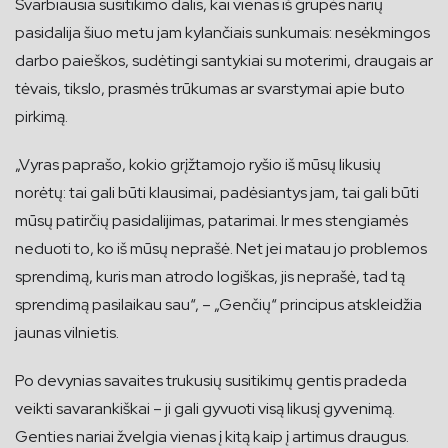
Svarbiausia susitikimo dalis, kai vienas iš grupės narių
pasidalija šiuo metu jam kylančiais sunkumais: nesėkmingos
darbo paieškos, sudėtingi santykiai su moterimi, draugais ar
tėvais, tikslo, prasmės trūkumas ar svarstymai apie buto
pirkimą.
„Vyras paprašo, kokio grįžtamojo ryšio iš mūsų likusių
norėtų: tai gali būti klausimai, padėsiantys jam, tai gali būti
mūsų patirčių pasidalijimas, patarimai. Ir mes stengiamės
neduoti to, ko iš mūsų neprašė. Net jei matau jo problemos
sprendimą, kuris man atrodo logiškas, jis neprašė, tad tą
sprendimą pasilaikau sau“, – „Genčių“ principus atskleidžia
jaunas vilnietis.
Po devynias savaites trukusių susitikimų gentis pradeda
veikti savarankiškai – ji gali gyvuoti visą likusį gyvenimą.
Genties nariai žvelgia vienas į kitą kaip į artimus draugus.