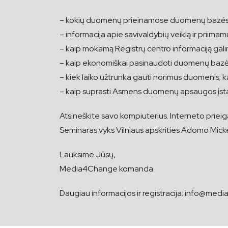
– kokių duomenų prieinamose duomenų bazėse es
– informacija apie savivaldybių veiklą ir priima
– kaip mokamą Registrų centro informaciją ga
– kaip ekonomiškai pasinaudoti duomenų bazėm
– kiek laiko užtrunka gauti norimus duomenis; kai
– kaip suprasti Asmens duomenų apsaugos įsta
Atsineškite savo kompiuterius. Interneto priei
Seminaras vyks Vilniaus apskrities Adomo Mickev
Lauksime Jūsų,
Media4Change komanda
Daugiau informacijos ir registracija:
info@medi