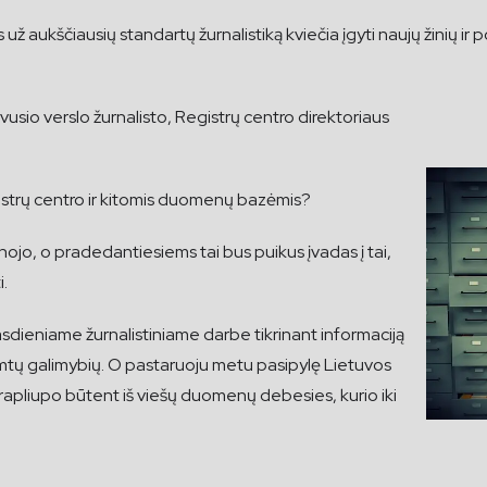
kščiausių standartų žurnalistiką kviečia įgyti naujų žinių ir polit
buvusio verslo žurnalisto, Registrų centro direktoriaus
gistrų centro ir kitomis duomenų bazėmis?
inojo, o pradedantiesiems tai bus puikus įvadas į tai,
i.
dieniame žurnalistiniame darbe tikrinant informaciją
šsemtų galimybių. O pastaruoju metu pasipylę Lietuvos
 prapliupo būtent iš viešų duomenų debesies, kurio iki