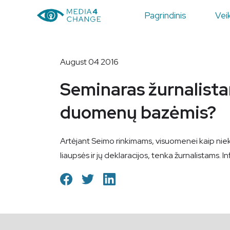
Pagrindinis
Veik
August 04 2016
Seminaras žurnalista
duomenų bazėmis?
Artėjant Seimo rinkimams, visuomenei kaip niekad
liaupsės ir jų deklaracijos, tenka žurnalistams. I