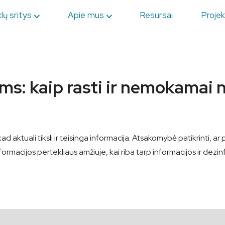
lų sritys
Apie mus
Resursai
Projek
ms: kaip rasti ir nemokamai 
 aktuali tiksli ir teisinga informacija. Atsakomybė patikrinti, a
nformacijos pertekliaus amžiuje, kai riba tarp informacijos ir dezin