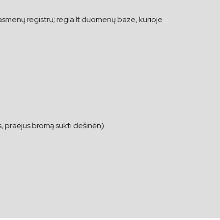
smenų registru; regia.lt duomenų baze, kurioje
s, praėjus bromą sukti dešinėn).