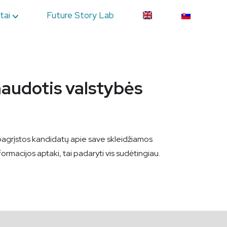
tai
Future Story Lab
naudotis valstybės
r pagrįstos kandidatų apie save skleidžiamos
formacijos aptaki, tai padaryti vis sudėtingiau.