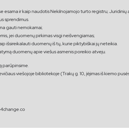
ama ir kaip naudotis Nekilnojamojo turto registru; Juridinių a
mus sprendimus.
lima gauti nemokamai;
is, jei duomenų pirkimas visgi neišvengiamas;
p išsireikalauti duomenų iš tų, kurie piktybiškai jų neteikia.
tymą duomenų apie viešus asmenis poreikio atveju.
gą parūpinsime.
ičiaus viešojoje bibliotekoje (Trakų g. 10, įėjimas iš kiemo pusė
a4change.co