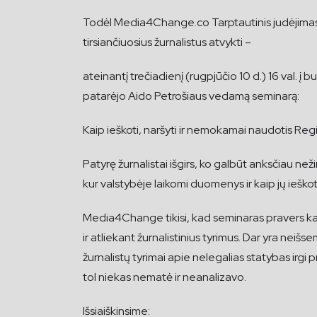
Todėl Media4Change.co Tarptautinis judėjimas už au
tirsiančiuosius žurnalistus atvykti –
ateinantį trečiadienį (rugpjūčio 10 d.) 16 val. į 
patarėjo Aido Petrošiaus vedamą seminarą:
Kaip ieškoti, naršyti ir nemokamai naudotis Re
Patyrę žurnalistai išgirs, ko galbūt anksčiau než
kur valstybėje laikomi duomenys ir kaip jų ieškot
Media4Change tikisi, kad seminaras pravers kas
ir atliekant žurnalistinius tyrimus. Dar yra nei
žurnalistų tyrimai apie nelegalias statybas irgi
tol niekas nematė ir neanalizavo.
Išsiaiškinsime: