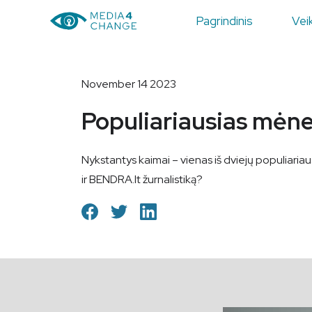
Pagrindinis
Veik
November 14 2023
Populiariausias mėne
Nykstantys kaimai – vienas iš dviejų populiariaus
ir BENDRA.lt žurnalistiką?