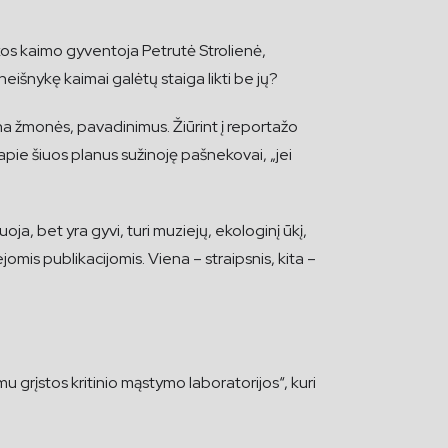
ukos kaimo gyventoja Petrutė Strolienė,
išnykę kaimai galėtų staiga likti be jų?
na žmonės, pavadinimus. Žiūrint į reportažo
pie šiuos planus sužinoję pašnekovai, „jei
a, bet yra gyvi, turi muziejų, ekologinį ūkį,
jomis publikacijomis. Viena – straipsnis, kita –
u grįstos kritinio mąstymo laboratorijos“, kuri