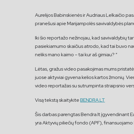
Aurelijos Babinskienės ir Audriaus Lelkaičio pa
pranešusi apie Marijampolės savivaldybės planus
Iki šio reportažo nežinojau, kad savivaldybių t
pasiekiamumo skaičius atrodo, kad tai buvo nau
neliks mano kaimo – tai kur aš gimiau? “
Lėtas, gražus video pasakojimas mums pristatė gy
juose aktyviai gyvena kelios kartos žmonių. Vieni
video reportažas su sutrumpinta straipsnio vers
Visą tekstą skaitykite
BENDRA.LT
Šis darbas parengtas Bendra.lt įgyvendinant 
yra Aktyvių piliečių fondo (APF), finansuojamo