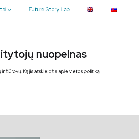
tai
Future Story Lab
aitytojų nuopelnas
 žiūrovų. Ką jis atskleidžia apie vietos politiką