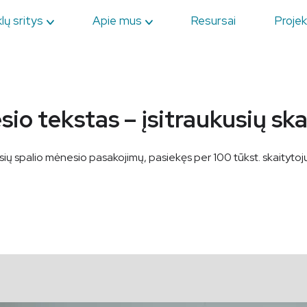
lų sritys
Apie mus
Resursai
Projek
sio tekstas – įsitraukusių sk
ių spalio mėnesio pasakojimų, pasiekęs per 100 tūkst. skaitytojų ir