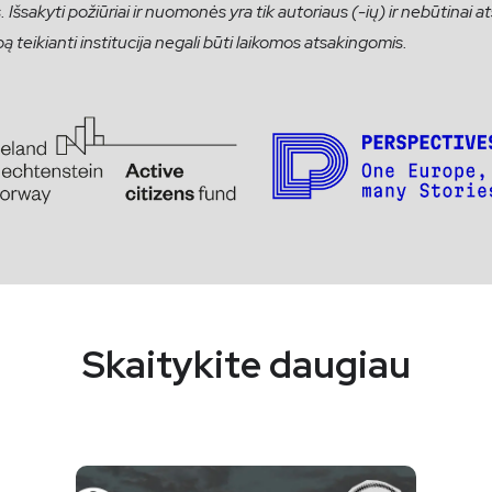
Išsakyti požiūriai ir nuomonės yra tik autoriaus (-ių) ir nebūtinai
bą teikianti institucija negali būti laikomos atsakingomis.
Skaitykite daugiau