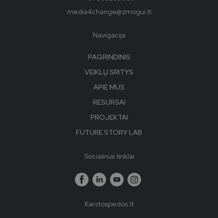
media4change@zmogui.lt
Navigacija
PAGRINDINIS
VEIKLŲ SRITYS
APIE MUS
RESURSAI
PROJEKTAI
FUTURE STORY LAB
Socialiniai tinklai
Karstospedos.lt