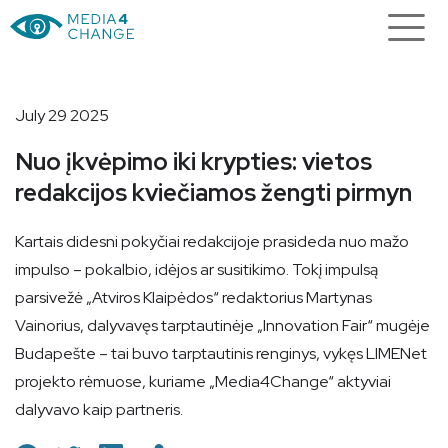
July 29 2025
Nuo įkvėpimo iki krypties: vietos
redakcijos kviečiamos žengti pirmyn
Kartais didesni pokyčiai redakcijoje prasideda nuo mažo
impulso – pokalbio, idėjos ar susitikimo. Tokį impulsą
parsivežė „Atviros Klaipėdos“ redaktorius Martynas
Vainorius, dalyvavęs tarptautinėje „Innovation Fair“ mugėje
Budapešte – tai buvo tarptautinis renginys, vykęs LIMENet
projekto rėmuose, kuriame „Media4Change“ aktyviai
dalyvavo kaip partneris.