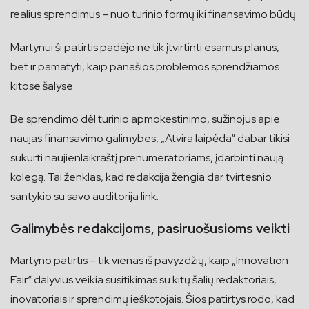
realius sprendimus – nuo turinio formų iki finansavimo būdų.
Martynui ši patirtis padėjo ne tik įtvirtinti esamus planus,
bet ir pamatyti, kaip panašios problemos sprendžiamos
kitose šalyse.
Be sprendimo dėl turinio apmokestinimo, sužinojus apie
naujas finansavimo galimybes, „Atvira laipėda“ dabar tikisi
sukurti naujienlaikraštį prenumeratoriams, įdarbinti naują
kolegą. Tai ženklas, kad redakcija žengia dar tvirtesnio
santykio su savo auditorija link.
Galimybės redakcijoms, pasiruošusioms veikti
Martyno patirtis – tik vienas iš pavyzdžių, kaip „Innovation
Fair“ dalyvius veikia susitikimas su kitų šalių redaktoriais,
inovatoriais ir sprendimų ieškotojais. Šios patirtys rodo, kad