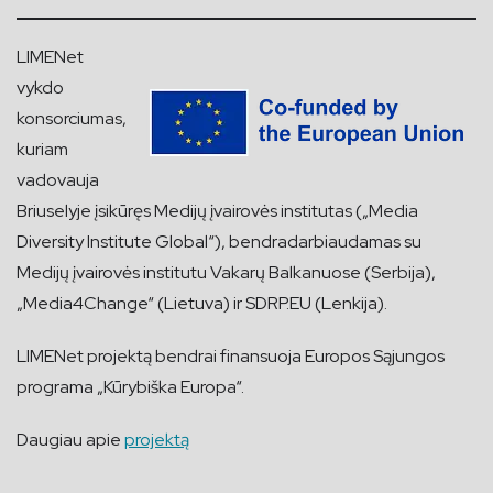
LIMENet
vykdo
konsorciumas,
kuriam
vadovauja
Briuselyje įsikūręs Medijų įvairovės institutas („Media
Diversity Institute Global“), bendradarbiaudamas su
Medijų įvairovės institutu Vakarų Balkanuose (Serbija),
„Media4Change“ (Lietuva) ir SDRP.EU (Lenkija).
LIMENet projektą bendrai finansuoja Europos Sąjungos
programa „Kūrybiška Europa“.
Daugiau apie
projektą