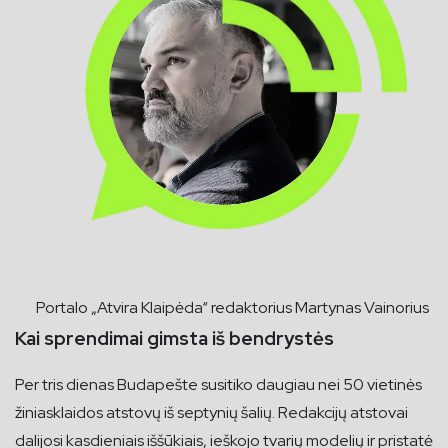
Portalo „Atvira Klaipėda“ redaktorius Martynas Vainorius
Kai sprendimai gimsta iš bendrystės
Per tris dienas Budapešte susitiko daugiau nei 50 vietinės
žiniasklaidos atstovų iš septynių šalių. Redakcijų atstovai
dalijosi kasdieniais iššūkiais, ieškojo tvarių modelių ir pristatė