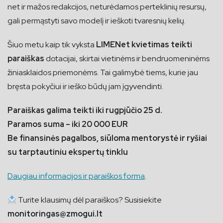
net ir mažos redakcijos, neturėdamos perteklinių resursų,
gali permąstyti savo modelį ir ieškoti tvaresnių kelių.
Šiuo metu kaip tik vyksta
LIMENet kvietimas teikti
paraiškas
dotacijai, skirtai vietinėms ir bendruomeninėms
žiniasklaidos priemonėms. Tai galimybė tiems, kurie jau
bręsta pokyčiui ir ieško būdų jam įgyvendinti.
Paraiškas galima teikti iki rugpjūčio 25 d.
Paramos suma – iki 20 000 EUR
Be finansinės pagalbos, siūloma mentorystė ir ryšiai
su tarptautiniu ekspertų tinklu
Daugiau informacijos ir paraiškos forma
.
Turite klausimų dėl paraiškos? Susisiekite
monitoringas@zmogui.lt