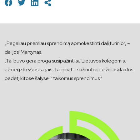
„Pagaliau priėmiau sprendimą apmokestinti dalį turinio“, –
dalijosi Martynas.
„Tai buvo gera proga susipažinti su Lietuvos kolegomis,
užmegzti ryšius su jais. Taip pat – sužinoti apie žiniasklaidos
padėtį kitose šalyse ir taikomus sprendimus.“