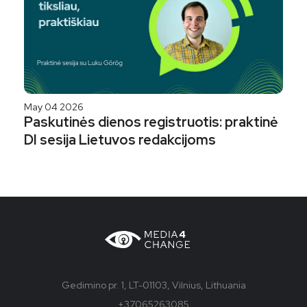
May 04 2026
Paskutinės dienos registruotis: praktinė
DI sesija Lietuvos redakcijoms
Gedimino pr. 1, LT-01103, Vilnius, Lithuania
+37065263085