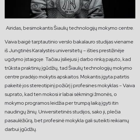
Airidas, besimokantis Šiaulių technologijų mokymo centre.
Vaiva baigė tarptautinio verslo bakalauro studijas viename
iš Jungtinės Karalystės universitetų – išties prestižinėje
ugdymo įstaigoje. Tačiau įsiliejusi į darbo rinką pajuto, kad
trūksta praktinių įgūdžių, tad Šiaulių technologijų mokymo
centre pradėjo mokytis apskaitos. Mokantis įgyta patirtis
pakeitė jos stereotipinį požiūrį į profesines mokyklas – Vaiva
suprato, kad ten mokosi ir labai sėkmingi žmonės, o
mokymo programos leidžia per trumpą laiką įgyti itin
naudingų žinių. Universitetinės studijos, sako ji, plečia
pasaulėžiūrą, bet profesinė mokykla gali suteikti reikiamų
darbui įgūdžių.