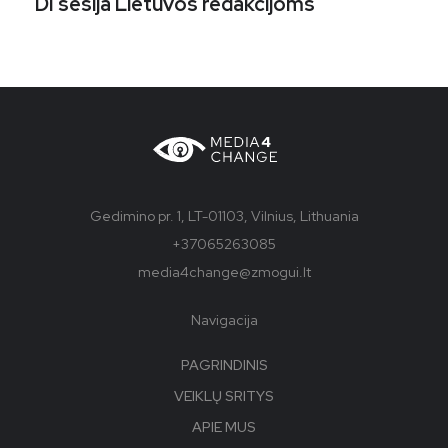
DI sesija Lietuvos redakcijoms
Gedimino pr. 1, LT-01103, Vilnius, Lithuania
+37065263085
media4change@zmogui.lt
Navigacija
PAGRINDINIS
VEIKLŲ SRITYS
APIE MUS