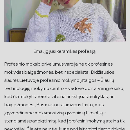
Ema, įgijusi keramikės profesiją.
Profesinio mokslo privalumus vardija ne tik profesines
mokyklas baigę žmonės, bet ir specialistai. Didžiausios
šiaurės Lietuvoje profesinio mokymo įstaigos – Šiaulių
technologijų mokymo centro – vadovė Jolita Vengrė sako,
kad čia mokytis neretai ateina aukštąsias mokyklas jau
baigę žmonės. „Pas mus nėra amžiaus limito, mes
įgyvendiname mokymosi visą gyvenimą filosofiją ir
stengiamės paneigti mitą, kad į profesinį mokymą ateina tik
nevykėliai. Čia ateina ir tie, kurie nori įsitvirtinti darbo rinkoje