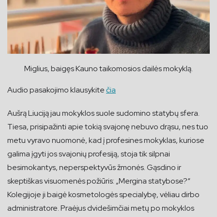
Miglius, baigęs Kauno taikomosios dailės mokyklą.
Audio pasakojimo klausykite
čia
Aušrą Liuciją jau mokyklos suole sudomino statybų sfera.
Tiesa, prisipažinti apie tokią svajonę nebuvo drąsu, nes tuo
metu vyravo nuomonė, kad į profesines mokyklas, kuriose
galima įgyti jos svajonių profesiją, stoja tik silpnai
besimokantys, neperspektyvūs žmonės. Gąsdino ir
skeptiškas visuomenės požiūris: „Mergina statybose?“
Kolegijoje ji baigė kosmetologės specialybę, vėliau dirbo
administratore. Praėjus dvidešimčiai metų po mokyklos