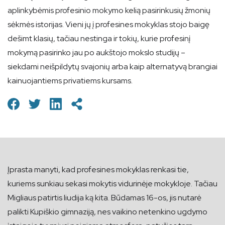
aplinkybėmis profesinio mokymo kelią pasirinkusių žmonių
sėkmės istorijas. Vieni jų į profesines mokyklas stojo baigę
dešimt klasių, tačiau nestinga ir tokių, kurie profesinį
mokymą pasirinko jau po aukštojo mokslo studijų –
siekdami neišpildytų svajonių arba kaip alternatyvą brangiai
kainuojantiems privatiems kursams.
Įprasta manyti, kad profesines mokyklas renkasi tie,
kuriems sunkiau sekasi mokytis vidurinėje mokykloje. Tačiau
Migliaus patirtis liudija ką kita. Būdamas 16-os, jis nutarė
palikti Kupiškio gimnaziją, nes vaikino netenkino ugdymo