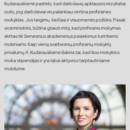
Kudarauskienė pastebi, kad darbdavių apklausos rezultatai
rodo, jog darbdaviai vis palankiau vertina profesines
mokyklas. Jos teigimu, keičiasi ir visuomenės požiūris. Pasak
viceministrės, būtina griauti mitą, kad profesinis mokymas
skirtas tik žemesnius akademinius pasiekimus turintiems
mokiniams. Kaip vieną svarbesnių profesinių mokyklų
privalumų A. Kudarauskienė išskiria tai, kad šios mokyklos
moka stipendijas ir yra labai aktyvios tarptautiniame
mobilume.