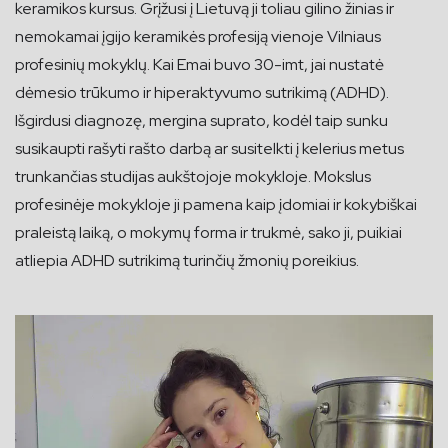
keramikos kursus. Grįžusi į Lietuvą ji toliau gilino žinias ir
nemokamai įgijo keramikės profesiją vienoje Vilniaus
profesinių mokyklų. Kai Emai buvo 30-imt, jai nustatė
dėmesio trūkumo ir hiperaktyvumo sutrikimą (ADHD).
Išgirdusi diagnozę, mergina suprato, kodėl taip sunku
susikaupti rašyti rašto darbą ar susitelkti į kelerius metus
trunkančias studijas aukštojoje mokykloje. Mokslus
profesinėje mokykloje ji pamena kaip įdomiai ir kokybiškai
praleistą laiką, o mokymų forma ir trukmė, sako ji, puikiai
atliepia ADHD sutrikimą turinčių žmonių poreikius.