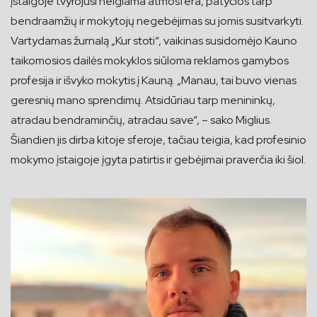
įstaigoje tvyrojusi neigiama atmosfera, patyčios tarp
bendraamžių ir mokytojų negebėjimas su jomis susitvarkyti.
Vartydamas žurnalą „Kur stoti“, vaikinas susidomėjo Kauno
taikomosios dailės mokyklos siūloma reklamos gamybos
profesija ir išvyko mokytis į Kauną. „Manau, tai buvo vienas
geresnių mano sprendimų. Atsidūriau tarp menininkų,
atradau bendraminčių, atradau save“, – sako Miglius.
Šiandien jis dirba kitoje sferoje, tačiau teigia, kad profesinio
mokymo įstaigoje įgyta patirtis ir gebėjimai praverčia iki šiol.