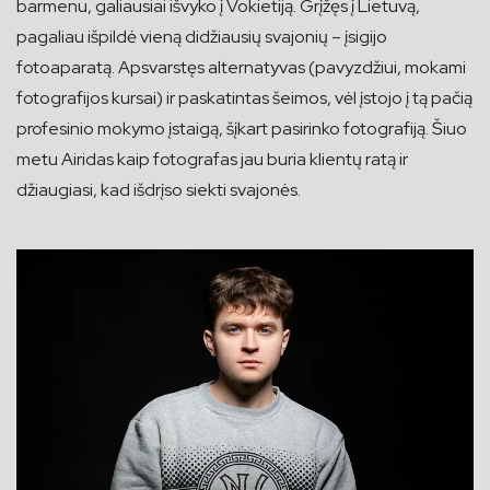
barmenu, galiausiai išvyko į Vokietiją. Grįžęs į Lietuvą,
pagaliau išpildė vieną didžiausių svajonių – įsigijo
fotoaparatą. Apsvarstęs alternatyvas (pavyzdžiui, mokami
fotografijos kursai) ir paskatintas šeimos, vėl įstojo į tą pačią
profesinio mokymo įstaigą, šįkart pasirinko fotografiją. Šiuo
metu Airidas kaip fotografas jau buria klientų ratą ir
džiaugiasi, kad išdrįso siekti svajonės.