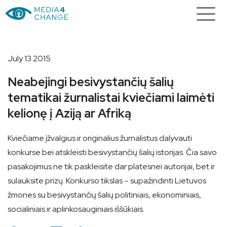
July 13 2015
Neabejingi besivystančių šalių
tematikai žurnalistai kviečiami laimėti
kelionę į Aziją ar Afriką
Kviečiame įžvalgius ir originalius žurnalistus dalyvauti
konkurse bei atskleisti besivystančių šalių istorijas. Čia savo
pasakojimus ne tik paskleisite dar platesnei autorijai, bet ir
sulauksite prizų. Konkurso tikslas – supažindinti Lietuvos
žmones su besivystančių šalių politiniais, ekonominiais,
socialiniais ir aplinkosauginiais iššūkiais.