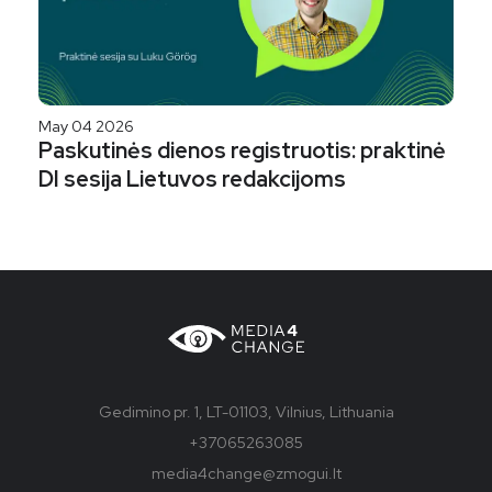
May 04 2026
Paskutinės dienos registruotis: praktinė
DI sesija Lietuvos redakcijoms
Gedimino pr. 1, LT-01103, Vilnius, Lithuania
+37065263085
media4change@zmogui.lt