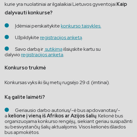
kurie yra nuolatiniai ar ilgalaikiai Lietuvos gyventojai.
Kaip
dalyvauti konkurse?
Įdėmiai perskaitykite
konkurso taisykles.
Užpildykite
registracijos anketą
.
Savo darbą ir
sutikimą
išsiųskite kartu su
dalyvio
registracijos anketa
.
Konkurso trukmė
Konkursas vyks iki šių metų rugsėjo 29 d. (imtinai).
Ką galite laimėti?
Geriausio darbo autorius/-ė bus apdovanotas/-
a
kelione į vieną iš Afrikos ar Azijos šalių
. Kelionė bus
organizuojama konkurso rengėjų, siekiant geriau susipažinti
su besivystančių šalių aktualijomis. Visos kelionės išlaidos
bus apmokėtos.