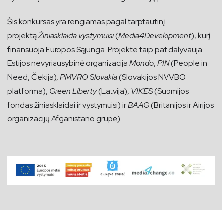
Šis konkursas yra rengiamas pagal tarptautinį
projektą
Žiniasklaida vystymuisi
(
Media4Development
), kurį
finansuoja Europos Sąjunga. Projekte taip pat dalyvauja
Estijos nevyriausybinė organizacija
Mondo
,
PIN
(People in
Need, Čekija),
PMVRO Slovakia
(Slovakijos NVVBO
platforma),
Green Liberty
(Latvija),
VIKES
(Suomijos
fondas žiniasklaidai ir vystymuisi) ir
BAAG
(Britanijos ir Airijos
organizacijų Afganistano grupė).