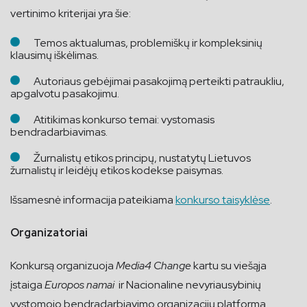
vertinimo kriterijai yra šie:
Temos aktualumas, problemiškų ir kompleksinių
klausimų iškėlimas.
Autoriaus gebėjimai pasakojimą perteikti patraukliu,
apgalvotu pasakojimu.
Atitikimas konkurso temai: vystomasis
bendradarbiavimas.
Žurnalistų etikos principų, nustatytų Lietuvos
žurnalistų ir leidėjų etikos kodekse paisymas.
Išsamesnė informacija pateikiama
konkurso taisyklėse
.
Organizatoriai
Konkursą organizuoja
Media4 Change
kartu su viešąja
įstaiga
Europos namai
ir Nacionaline nevyriausybinių
vystomojo bendradarbiavimo organizacijų platforma.