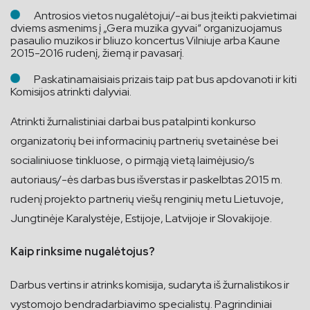
Antrosios vietos nugalėtojui/-ai bus įteikti pakvietimai
dviems asmenims į „Gera muzika gyvai“ organizuojamus
pasaulio muzikos ir bliuzo koncertus Vilniuje arba Kaune
2015-2016 rudenį, žiemą ir pavasarį.
Paskatinamaisiais prizais taip pat bus apdovanoti ir kiti
Komisijos atrinkti dalyviai.
Atrinkti žurnalistiniai darbai bus patalpinti konkurso
organizatorių bei informacinių partnerių svetainėse bei
socialiniuose tinkluose, o pirmąją vietą laimėjusio/s
autoriaus/-ės darbas bus išverstas ir paskelbtas 2015 m.
rudenį projekto partnerių viešų renginių metu Lietuvoje,
Jungtinėje Karalystėje, Estijoje, Latvijoje ir Slovakijoje.
Kaip rinksime nugalėtojus?
Darbus vertins ir atrinks komisija, sudaryta iš žurnalistikos ir
vystomojo bendradarbiavimo specialistų. Pagrindiniai