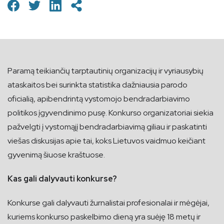
Paramą teikiančių tarptautinių organizacijų ir vyriausybių
ataskaitos bei surinkta statistika dažniausia parodo
oficialią, apibendrintą vystomojo bendradarbiavimo
politikos įgyvendinimo pusę. Konkurso organizatoriai siekia
pažvelgti į vystomąjį bendradarbiavimą giliau ir paskatinti
viešas diskusijas apie tai, koks Lietuvos vaidmuo keičiant
gyvenimą šiuose kraštuose.
Kas gali dalyvauti konkurse?
Konkurse gali dalyvauti žurnalistai profesionalai ir mėgėjai,
kuriems konkurso paskelbimo dieną yra suėję 18 metų ir