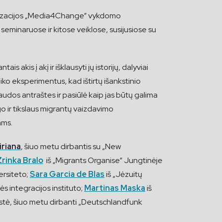
ganizacijos „Media4Change“ vykdomo
seminaruose ir kitose veiklose, susijusiose su
s akis į akį ir išklausyti jų istorijų, dalyviai
liko eksperimentus, kad ištirtų išankstinio
audos antraštes ir pasiūlė kaip jas būtų galima
o ir tikslaus migrantų vaizdavimo
ams.
riana
, šiuo metu dirbantis su „New
Zrinka Bralo
iš „Migrants Organise“ Jungtinėje
ersiteto;
Sara Garcia de Blas
iš „Jėzuitų
ės integracijos instituto;
Martinas Maska
iš
alistė, šiuo metu dirbanti „Deutschlandfunk