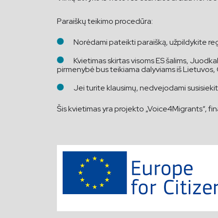
Paraiškų teikimo procedūra:
Norėdami pateikti paraišką, užpildykite re
Kvietimas skirtas visoms ES šalims, Juodkaln
pirmenybė bus teikiama dalyviams iš Lietuvos, Gra
Jei turite klausimų, nedvejodami susisieki
Šis kvietimas yra projekto „Voice4Migrants“, fi