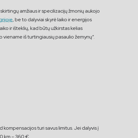
skirtingų amžiaus ir specilizacijų žmonių aukojo
rijoje
, be to dalyviai skyrė laiko ir energijos
ko ir išteklių, kad būtų užkirstas kelias
o viename iš turtingiausių pasaulio žemynų“.
kompensacijos turi savus limitus. Jei dalyvis į
00 km – 360 €.