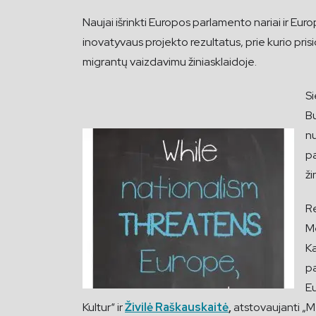
Naujai išrinkti Europos parlamento nariai ir 
inovatyvaus projekto rezultatus, prie kurio pris
migrantų vaizdavimu žiniasklaidoje.
Si
Bu
nu
pa
ži
Re
Me
K
p
E
Kultur“ ir
Živilė Raškauskaitė
,
atstovaujanti „