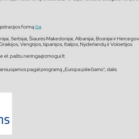
gistracijos formą
čia
.
ijai, Serbijai, Šiaurės Makedonijai, Albanijai, Bosnijai ir Hercego
ikijos, Vengrijos, Ispanijos, Italijos, Nyderlandų ir Vokietijos.
te el. paštu
neringa@zmogui.lt
nansuojamos pagal programą „Europa piliečiams“, dalis.