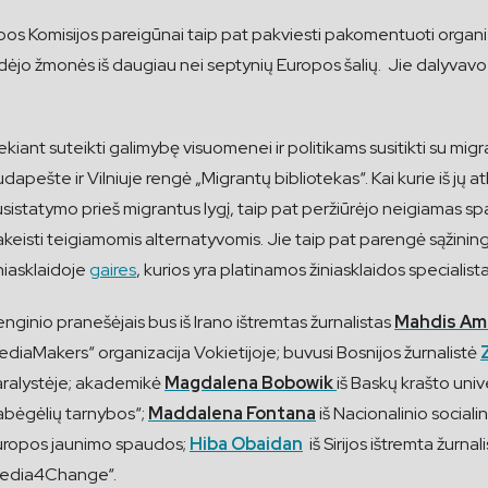
Europos Komisijos pareigūnai taip pat pakviesti pakomentuoti or
idėjo žmonės iš daugiau nei septynių Europos šalių. Jie dalyvavo 
ekiant suteikti galimybę visuomenei ir politikams susitikti su migrantai
dapešte ir Vilniuje rengė „Migrantų bibliotekas“. Kai kurie iš jų at
sistatymo prieš migrantus lygį, taip pat peržiūrėjo neigiamas sp
keisti teigiamomis alternatyvomis. Jie taip pat parengė sąžining
niasklaidoje
gaires
, kurios yra platinamos žiniasklaidos specialist
nginio pranešėjais bus iš Irano ištremtas žurnalistas
Mahdis Ami
diaMakers“ organizacija Vokietijoje; buvusi Bosnijos žurnalistė
aralystėje; akademikė
Magdalena Bobowik
iš Baskų krašto univ
abėgėlių tarnybos“;
Maddalena Fontana
iš Nacionalinio socialin
uropos jaunimo spaudos;
Hiba Obaidan
iš Sirijos ištremta žurn
Media4Change“.