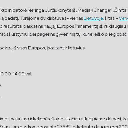
jekto iniciatorė Neringa Jurčiukonytė iš „Media4Change“. „Šimtai 
čiusią padėtį. Turėjome dvi dirbtuves– vienas
Lietuvoje
, kitas –
Veng
 rezultatai paskatins naująjį Europos Parlamentą skirti daugiau lai
ntos kurstymui bei pagerins gyvenimą tų, kurie ieško prieglobsči
ektrą iš visos Europos, įskaitant ir lietuvius.
 10.00-14.00 val.
.
.
, maitinimo ir kelionės išlaidos, tačiau atkreipiame dėmesį, kad 
1999 km, jam bus kompensuota 275 €, jei keliauta daugiau nei 20