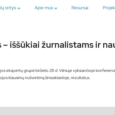
lų sritys
Apie mus
Resursai
Projek
 – iššūkiai žurnalistams ir n
cijos ekspertų grupė birželio 28 d. Vilniuje vyksiančioje konferen
jos klausimų nušvietimą žiniasklaidoje, rezultatus.