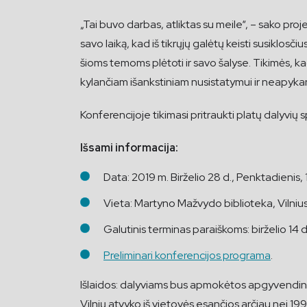
„Tai buvo darbas, atliktas su meile“, – sako pro
savo laiką, kad iš tikrųjų galėtų keisti susiklos
šioms temoms plėtoti ir savo šalyse. Tikimės, kad
kylančiam išankstiniam nusistatymui ir neapyka
Konferencijoje tikimasi pritraukti platų dalyvių sp
Išsami informacija:
Data: 2019 m. Birželio 28 d., Penktadienis,
Vieta: Martyno Mažvydo biblioteka, Vilnius
Galutinis terminas paraiškoms: birželio 14 d
Preliminari konferencijos programa
.
Išlaidos: dalyviams bus apmokėtos apgyvendinimo
Vilnių atvyko iš vietovės esančios arčiau nei 