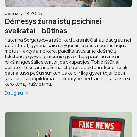
January 29 2025
Dėmesys žurnalistų psichinei
sveikatai – būtinas
Katerina Sergatskova rašo, kad ukrainiečiai jau daugiau nei
dešimtmetį gyvena karo sąlygomis, o pastaruosius trejus
metus – aktyviame kare, pareikalavusiame dešimčių
tūkstančių gyvybių, masinio gyventojų pasitraukimo ir
reikšmingos šalies teritorijos okupacijos. Tokie iššūkiai
palietė ir tūkstančius žurnalistų bei redaktorių, kurie ne tik
patiria tuos pačius sunkumus kaip ir likę gyventojai, bet ir
susiduria su papildoma atsakomybe bei trauma, susijusia su
karo temų nušvietimu.
Daugiau