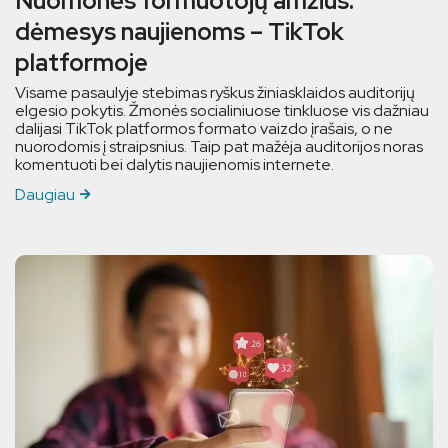
Nuomonės formuotojų amžius:
dėmesys naujienoms – TikTok
platformoje
Visame pasaulyje stebimas ryškus žiniasklaidos auditorijų
elgesio pokytis. Žmonės socialiniuose tinkluose vis dažniau
dalijasi TikTok platformos formato vaizdo įrašais, o ne
nuorodomis į straipsnius. Taip pat mažėja auditorijos noras
komentuoti bei dalytis naujienomis internete.
Daugiau