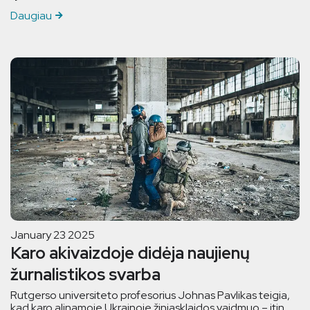
Daugiau
January 23 2025
Karo akivaizdoje didėja naujienų
žurnalistikos svarba
Rutgerso universiteto profesorius Johnas Pavlikas teigia,
kad karo alinamoje Ukrainoje žiniasklaidos vaidmuo – itin