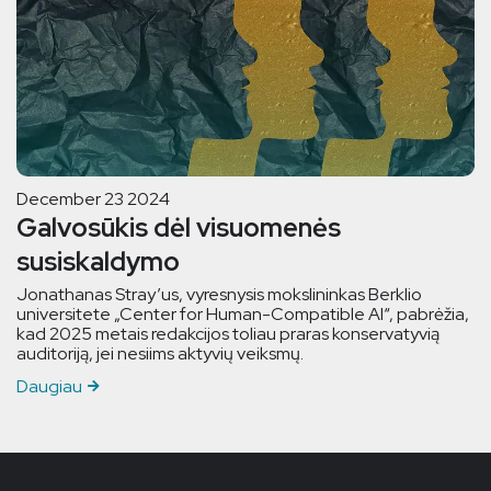
December 23 2024
Galvosūkis dėl visuomenės
susiskaldymo
Jonathanas Stray’us, vyresnysis mokslininkas Berklio
universitete „Center for Human-Compatible AI“, pabrėžia,
kad 2025 metais redakcijos toliau praras konservatyvią
auditoriją, jei nesiims aktyvių veiksmų.
Daugiau