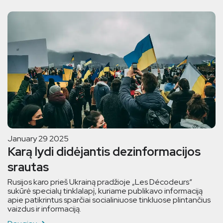
January 29 2025
Karą lydi didėjantis dezinformacijos
srautas
Rusijos karo prieš Ukrainą pradžioje „Les Décodeurs“
sukūrė specialų tinklalapį, kuriame publikavo informaciją
apie patikrintus sparčiai socialiniuose tinkluose plintančius
vaizdus ir informaciją.