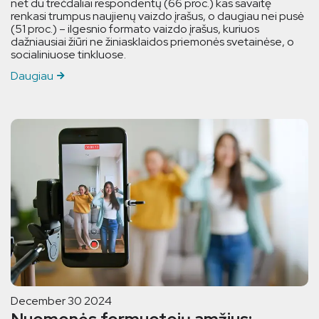
net du trečdaliai respondentų (66 proc.) kas savaitę
renkasi trumpus naujienų vaizdo įrašus, o daugiau nei pusė
(51 proc.) – ilgesnio formato vaizdo įrašus, kuriuos
dažniausiai žiūri ne žiniasklaidos priemonės svetainėse, o
socialiniuose tinkluose.
Daugiau
December 30 2024