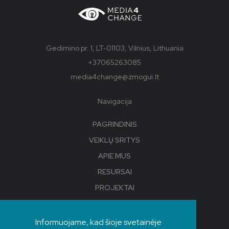
Gedimino pr. 1, LT-01103, Vilnius, Lithuania
+37065263085
media4change@zmogui.lt
Navigacija
PAGRINDINIS
VEIKLŲ SRITYS
APIE MUS
RESURSAI
PROJEKTAI
FUTURE STORY LAB
Informuojame, kad šioje svetainėje
Socialiniai tinklai