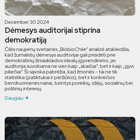
December 30 2024
Dėmesys auditorijai stiprina
demokratiją
Čilės naujienų svetainės „BiobioChile“ analizė atskleidžia,
kad žurnalistų dėmesys auditorijai gali prisidėti prie
demokratinių žiniasklaidos idealų įgyvendinimo, jei
auditorija suvokiama ne vien kaip „skaičiai“, bet ir kaip „gyvi
piliečiai“. Ši sąvoka pabrėžia, kad žmonės – tai ne tik
statistika (patiktukai ir peržiūros), bet ir konkrečios
bendruomenės nariai, turintys poreikių, idėjų, socialinių bei
politinių interesų.
Daugiau