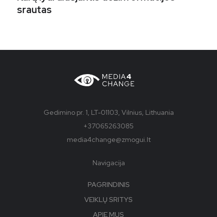
srautas
Gedimino pr. 1, LT-01103, Vilnius, Lithuania
+37065263085
media4change@zmogui.lt
Navigacija
PAGRINDINIS
VEIKLŲ SRITYS
APIE MUS