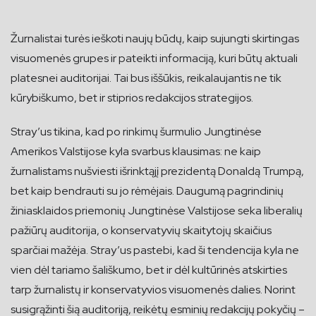
Žurnalistai turės ieškoti naujų būdų, kaip sujungti skirtingas
visuomenės grupes ir pateikti informaciją, kuri būtų aktuali
platesnei auditorijai. Tai bus iššūkis, reikalaujantis ne tik
kūrybiškumo, bet ir stiprios redakcijos strategijos.
Stray’us tikina, kad po rinkimų šurmulio Jungtinėse
Amerikos Valstijose kyla svarbus klausimas: ne kaip
žurnalistams nušviesti išrinktąjį prezidentą Donaldą Trumpą,
bet kaip bendrauti su jo rėmėjais. Daugumą pagrindinių
žiniasklaidos priemonių Jungtinėse Valstijose seka liberalių
pažiūrų auditorija, o konservatyvių skaitytojų skaičius
sparčiai mažėja. Stray’us pastebi, kad ši tendencija kyla ne
vien dėl tariamo šališkumo, bet ir dėl kultūrinės atskirties
tarp žurnalistų ir konservatyvios visuomenės dalies. Norint
susigrąžinti šią auditoriją, reikėtų esminių redakcijų pokyčių –