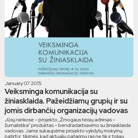
January 07 2015
Veiksminga komunikacija su
žiniasklaida. Pažeidžiamų grupių ir su
jomis dirbančių organizacijų vadovas
Jūsų rankose – projekto „Žmogaus teisių adresas –
žurnalistika“ produktas – bendradarbiavimo su žiniasklaida
vadovas. Jame sukaupėme projekto vykdytų mokymų
patirtį ir tikimės, kad aktualių patarimų ras ne tik ir toliau