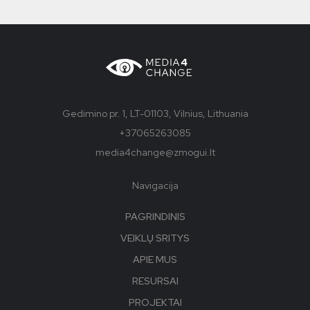
Gedimino pr. 1, LT-01103, Vilnius, Lithuania
+37065263085
media4change@zmogui.lt
Navigacija
PAGRINDINIS
VEIKLŲ SRITYS
APIE MUS
RESURSAI
PROJEKTAI