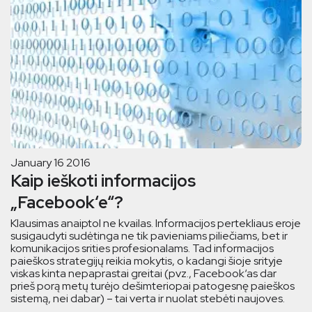
January 16 2016
Kaip ieškoti informacijos
„Facebook‘e“?
Klausimas anaiptol ne kvailas. Informacijos pertekliaus eroje
susigaudyti sudėtinga ne tik pavieniams piliečiams, bet ir
komunikacijos srities profesionalams. Tad informacijos
paieškos strategijų reikia mokytis, o kadangi šioje srityje
viskas kinta nepaprastai greitai (pvz., Facebook‘as dar
prieš porą metų turėjo dešimteriopai patogesnę paieškos
sistemą, nei dabar) – tai verta ir nuolat stebėti naujoves.