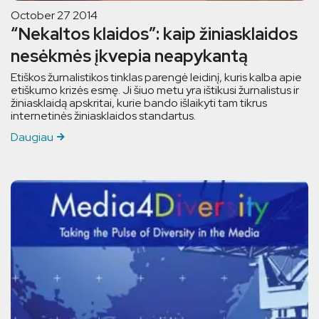
October 27 2014
“Nekaltos klaidos”: kaip žiniasklaidos
nesėkmės įkvepia neapykantą
Etiškos žurnalistikos tinklas parengė leidinį, kuris kalba apie
etiškumo krizės esmę. Ji šiuo metu yra ištikusi žurnalistus ir
žiniasklaidą apskritai, kurie bando išlaikyti tam tikrus
internetinės žiniasklaidos standartus.
Daugiau