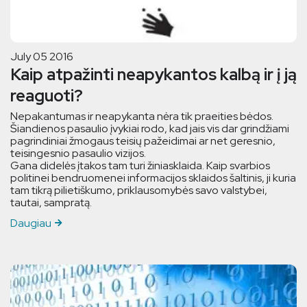
July 05 2016
Kaip atpažinti neapykantos kalbą ir į ją
reaguoti?
Nepakantumas ir neapykanta nėra tik praeities bėdos.
Šiandienos pasaulio įvykiai rodo, kad jais vis dar grindžiami
pagrindiniai žmogaus teisių pažeidimai ar net geresnio,
teisingesnio pasaulio vizijos.
Gana didelės įtakos tam turi žiniasklaida. Kaip svarbios
politinei bendruomenei informacijos sklaidos šaltinis, ji kuria
tam tikrą pilietiškumo, priklausomybės savo valstybei,
tautai, sampratą.
Daugiau