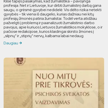
Kliše tapęs pasakymas, kad žurnalistika – pavojinga
profesija. Net ir Lietuvoje, kur dirbti žurnalistinį darbą gana
saugu, o grėsmė gyvybei nedidelė. Vis dėlto rizika netekti
gyvybės – tik viena iš daugelio, kurias dažniau nei kitų
profesijų žmonės patiria žurnalistai. Todėl verta atidžiau
pažvelgti į problemą ir paanalizuoti žurnalistinio darbo
pavojus, apie kuriuos Lietuvos žurnalistikos mokyklose, o ir
pačiose redakcijose, kurios klaidingai skirsto žmones į
„silpnų“ ir „stiprių“ nervų, kalbama labai nedaug.
Daugiau