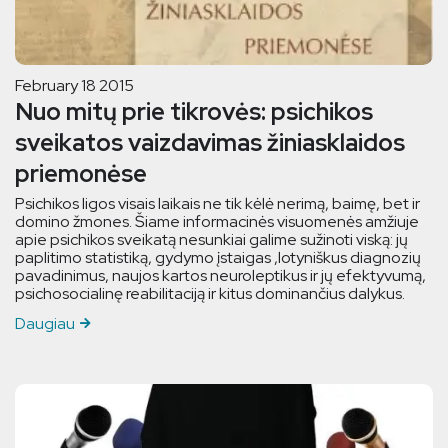
February 18 2015
Nuo mitų prie tikrovės: psichikos
sveikatos vaizdavimas žiniasklaidos
priemonėse
Psichikos ligos visais laikais ne tik kėlė nerimą, baimę, bet ir
domino žmones. Šiame informacinės visuomenės amžiuje
apie psichikos sveikatą nesunkiai galime sužinoti viską: jų
paplitimo statistiką, gydymo įstaigas ,lotyniškus diagnozių
pavadinimus, naujos kartos neuroleptikus ir jų efektyvumą,
psichosocialinę reabilitaciją ir kitus dominančius dalykus.
Daugiau