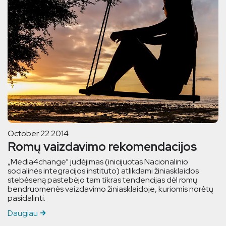
October 22 2014
Romų vaizdavimo rekomendacijos
„Media4change” judėjimas (inicijuotas Nacionalinio
socialinės integracijos instituto) atlikdami žiniasklaidos
stebėseną pastebėjo tam tikras tendencijas dėl romų
bendruomenės vaizdavimo žiniasklaidoje, kuriomis norėtų
pasidalinti.
Daugiau