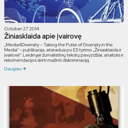
October 27 2014
Žiniasklaida apie įvairovę
„Media4Diversity – Taking the Pulse of Diversity in the
Media” – publikacija, atsiradusi po ES tyrimo „Žiniasklaida ir
įvairovė”. Leidinyje žurnalistinių tekstų pavyzdžiai, analizės ir
rekomendacijos skirti mažinti diskriminaciją.
Daugiau