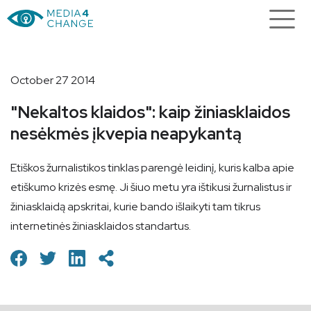
October 27 2014
"Nekaltos klaidos": kaip žiniasklaidos
nesėkmės įkvepia neapykantą
Etiškos žurnalistikos tinklas parengė leidinį, kuris kalba apie
etiškumo krizės esmę. Ji šiuo metu yra ištikusi žurnalistus ir
žiniasklaidą apskritai, kurie bando išlaikyti tam tikrus
internetinės žiniasklaidos standartus.