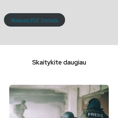
Atsisiųst PDF formatu
Skaitykite daugiau